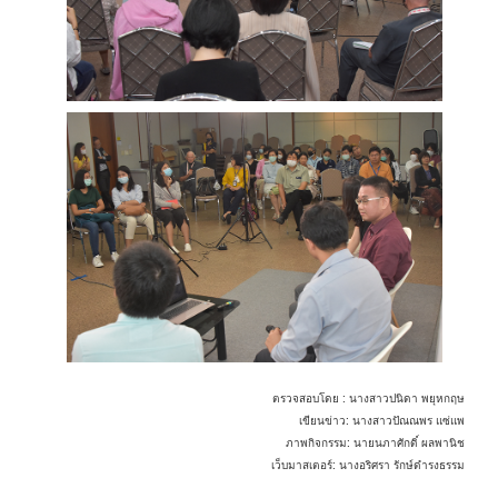
ตรวจสอบโดย : นางสาวปนิดา พยุหกฤษ
เขียนข่าว: นางสาวปัณณพร แซ่แพ
ภาพกิจกรรม: นายนภาศักดิ์ ผลพานิช
เว็บมาสเตอร์: นางอริศรา รักษ์ดำรงธรรม