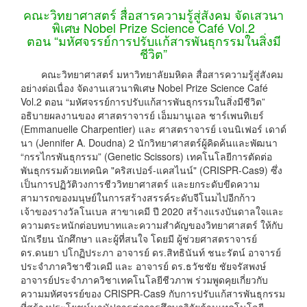
คณะวิทยาศาสตร์ สื่อสารความรู้สู่สังคม จัดเสวนา
พิเศษ Nobel Prize Science Café Vol.2
ตอน “มหัศจรรย์การปรับแก้สารพันธุกรรมในสิ่งมี
ชีวิต”
คณะวิทยาศาสตร์ มหาวิทยาลัยมหิดล สื่อสารความรู้สู่สังคม
อย่างต่อเนื่อง จัดงานเสวนาพิเศษ Nobel Prize Science Café
Vol.2 ตอน “มหัศจรรย์การปรับแก้สารพันธุกรรมในสิ่งมีชีวิต”
อธิบายผลงานของ ศาสตราจารย์ เอ็มมานูเอล ชาร์เพนทิเยร์
(Emmanuelle Charpentier) และ ศาสตราจารย์ เจนนิเฟอร์ เดาด์
นา (Jennifer A. Doudna) 2 นักวิทยาศาสตร์ผู้คิดค้นและพัฒนา
“กรรไกรพันธุกรรม” (Genetic Scissors) เทคโนโลยีการตัดต่อ
พันธุกรรมด้วยเทคนิค "คริสเปอร์-แคสไนน์" (CRISPR-Cas9) ซึ่ง
เป็นการปฏิวัติวงการชีววิทยาศาสตร์ และยกระดับขีดความ
สามารถของมนุษย์ในการสร้างสรรค์ระดับจีโนมไปอีกก้าว
เจ้าของรางวัลโนเบล สาขาเคมี ปี 2020 สร้างแรงบันดาลใจและ
ความตระหนักต่อบทบาทและความสำคัญของวิทยาศาสตร์ ให้กับ
นักเรียน นักศึกษา และผู้ที่สนใจ โดยมี ผู้ช่วยศาสตราจารย์
ดร.ดนยา ปโกฏิประภา อาจารย์ ดร.สิทธินันท์ ชนะรัตน์ อาจารย์
ประจำภาควิชาชีวเคมี และ อาจารย์ ดร.ธวัชชัย ชัยจรัสพงษ์
อาจารย์ประจำภาควิชาเทคโนโลยีชีวภาพ ร่วมพูดคุยเกี่ยวกับ
ความมหัศจรรย์ของ CRISPR-Cas9 กับการปรับแก้สารพันธุกรรม
ที่สร้างประโยชน์นานัปการต่อการศึกษาวิจัยด้านเทคโนโลยี