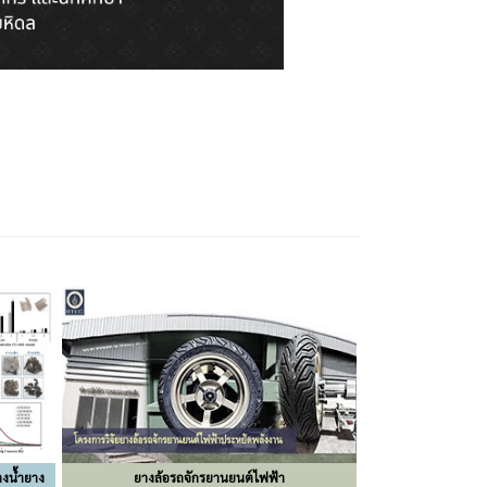
างน้ำยาง
ยางล้อรถจักรยานยนต์ไฟฟ้า