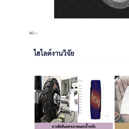
เติม)..::
ไฮไลต์งานวิจัย
ยางล้อตันลดขนาดและน้ำหนัก