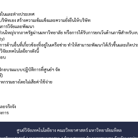
 ทั้งในและต่างประเทศ
ริษัทเอง สร้างความเข้มแข็งและความยั่งยืนให้บริษัท
นการวิจัยและพัฒนา
ส่วนใหญ่จากภาครัฐผ่านมหาวิทยาลัย หรือการได้รับการยกเว้นด้านภาษีสำหรับงบ
ty)
ด้านอื่นที่เกี่ยวข้องที่อยู่ในเครือข่าย ทำให้สามารถพัฒนาได้เร็วขึ้นและเกิดปร
ิจัยเทคโนโลยียางดังนี้
สอบ
ม
กอบรมแบบปฏิบัติการที่ศูนย์ฯ จัด
ปี
าหกรรมยางโดยไม่เสียค่าใช้จ่าย
ละจริงจัง
รงการ
ศูนย์วิจัยเทคโนโลยียาง คณะวิทยาศาสตร์ มหาวิทยาลัยมหิดล
คารวิทยาศาสตร์ 3 ถนนพุทธมณฑลสาย 4 ตำบลศาลายา อำเภอพุทธมณฑล จังหวัดนครปฐ