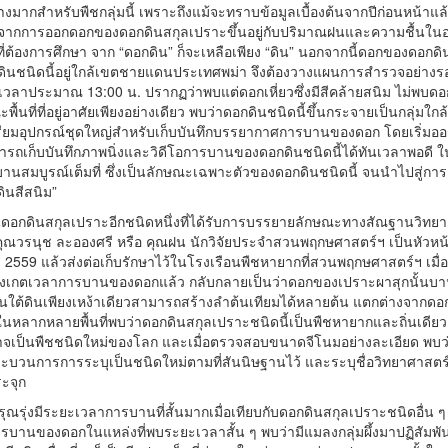
ย่างมากสำหรับพืชกลุ่มนี้ เพราะถึงแม้จะทราบข้อมูลเบื้องต้นจากปีก่อนหน้
่องจากการออกดอกของดอกดินสกุลเปราะขึ้นอยู่กับปริมาณฝนและความชื้นในอาก
ี่ต้องการศึกษา จาก “ดอกดิน” ก็จะเหลือเพียง “ดิน” นอกจากนี้ดอกของดอกดิ
บดอกดินชนิดนี้อยู่ใกล้เขตชายแดนประเทศพม่า จึงต้องวางแผนการสำรวจอย่
็นเวลาประมาณ 13:00 น. ปรากฏว่าพบแต่ดอกเหี่ยวซึ่งมีสีคล้ายสนิม ไม่พบด
ที่ที่อยู่อาศัยเพียงอย่างเดียว พบว่าดอกดินชนิดนี้ขึ้นกระจายเป็นกลุ่มใกล
อุปกรณ์ชุดใหญ่สำหรับเก็บบันทึกบรรยากาศการบานของดอก โดยเริ่มออกเดินทา
ถเก็บบันทึกภาพนิ่งและวิดีโอการบานของดอกดินชนิดนี้ได้ทันเวลาพอดี ในช
านสมบูรณ์เต็มที่ ซึ่งเป็นลักษณะเฉพาะตัวของดอกดินชนิดนี้ จนนำไปสู่การตั
ดินสีสนิม”
ป็นดอกดินสกุลเปราะอีกชนิดหนึ่งที่ได้รับการบรรยายลักษณะทางสัณฐานวิทย
คุณวรนุช ละอองศรี หรือ คุณฝน นักวิจัยประจำสวนพฤกษศาสตร์ฯ เป็นหัวหน้า
ศ. 2559 แล้วส่งต่อเก็บรักษาไว้ในโรงเรือนพืชหายากที่สวนพฤกษศาสตร์ฯ เ
อสังเกตเวลาการบานของดอกแล้ว กลับกลายเป็นว่าดอกของเปราะผาสุกนั้นบา
ใต้ดินเพียงเหง้าเดียวสามารถสร้างลำต้นเทียมได้หลายต้น แตกต่างจากดอกดิน
จในหลากหลายพื้นที่พบว่าดอกดินสกุลเปราะชนิดนี้เป็นพืชหายากและถิ่นเดีย
่าอาจเป็นพืชชนิดใหม่ของโลก และเมื่อตรวจสอบขนาดจีโนมอย่างละเอียด พบ
ระบวนการการระบุเป็นชนิดใหม่ตามที่สันนิษฐานไว้ และระบุชื่อวิทยาศาสตร์
ะจุก
ณรุ่งมีระยะเวลาการบานที่สั้นมากเมื่อเทียบกับดอกดินสกุลเปราะชนิดอื่น
นของดอกในแหล่งที่พบระยะเวลาสั้น ๆ พบว่ามีแมลงกลุ่มผึ้งมาปฏิสัมพันธ