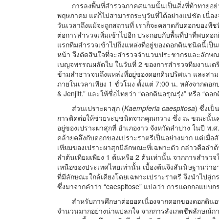
การลงพื้นที่สำรวจภาคสนามนั้นเป็นสิ่งที่ท้าทายอ
พฤษภาคม แต่ก็ไม่สามารถระบุวันที่ได้อย่างแน่ชัด เนื
วันเวลาถึงแม้จะถูกสถานที่ เราก็จะคลาดกับดอกของพืชท
ต่อการสำรวจเพิ่มเข้าไปอีก ประกอบกับพื้นที่ป่าที่พ
แรกทีมสำรวจเข้าไปถึงแหล่งที่อยู่ของดอกดินชนิดนี้เป
หน้า จึงตัดสินใจที่จะสำรวจจำนวนประชากรและลักษณะพื้น
เบญจพรรณผลัดใบ ในวันที่ 2 ของการสำรวจทีมงานเตรียม
ข้ามลำธารจนถึงแหล่งที่อยู่ของดอกดินปริศนา และสามาร
ภายในเวลาเพียง 1 ชั่วโมง ตั้งแต่ 7:00 น. หลังจากดอกบ
& Jenjitt.” และให้ชื่อไทยว่า “ดอกดินอรุณรุ่ง” หรือ “ดอก
ส่วนเปราะผาสุก (
Kaempferia caespitosa
) ซึ่งเ
การติดต่อให้ช่วยระบุชนิดจากคุณกวาง ซึ่ง ณ ขณะนั้น
อยู่ของเปราะผาสุกที่ อำเภองาว จังหวัดลำปาง ในปี พ.
คล้ายคลึงกับดอกของเปราะราตรีเป็นอย่างมาก แต่เมื่
เทียมของเปราะผาสุกมีลักษณะที่เฉพาะตัว กล่าวคือลำต้น
ลำต้นเทียมเพียง 1 ต้นหรือ 2 ต้นเท่านั้น จากการสำรว
เหนือของประเทศไทยเท่านั้น เบื้องต้นจึงสันนิษฐานว
ที่มีลักษณะใกล้เคียงโดยเฉพาะเปราะราตรี จึงนำไปสู่ก
ซึ่งมาจากคำว่า “caespitose” แปลว่า การแตกกอแบบกร
สำหรับการศึกษาต่อยอดเนื่องจากดอกของดอกดินอรุ
จำนวนมากอย่างน่าแปลกใจ จากการสังเกตชีพลักษณ์การบา