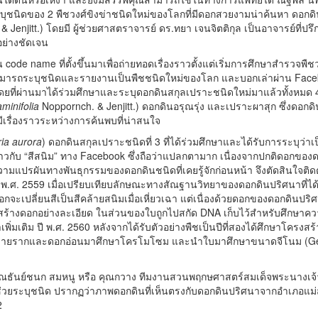
ุชนิดของ 2 พืชวงศ์ขิงข่าชนิดใหม่ของโลกที่มีดอกสวยงามน่าค้นหา ดอกดิน
 Jenjitt.) โดยมี ผู้ช่วยศาสตราจารย์ ดร.ทยา เจนจิตติกุล เป็นอาจารย์ที่ปร
อย่างชัดเจน
 code name ที่ตั้งขึ้นมาเพื่อถ่ายทอดเรื่องราวตั้งแต่เริ่มการศึกษาสำรวจพื
สามารถระบุชนิดและรายงานเป็นพืชชนิดใหม่ของโลก และบอกเล่าผ่าน Facebo
ณ โดยที่ผ่านมาได้ร่วมศึกษาและระบุดอกดินสกุลเปราะชนิดใหม่มาแล้วทั้งหมด 
minifolia
Noppornch. & Jenjitt.) ดอกดินอรุณรุ่ง และเปราะผาสุก ซึ่งดอกดิ
ีเรื่องราวระหว่างการค้นพบที่น่าสนใจ
ia aurora
) ดอกดินสกุลเปราะชนิดที่ 3 ที่ได้ร่วมศึกษาและได้รับการระบุว่าเป
ราวกับ “สีสนิม” ทาง Facebook ซึ่งถือว่าแปลกตามาก เนื่องจากปกติดอกของดอก
ยงความแปรผันทางพันธุกรรมของดอกดินชนิดที่เคยรู้จักก่อนหน้า จึงตัดสินใจติดต
ปี พ.ศ. 2559 เมื่อเปรียบเทียบลักษณะทางสัณฐานวิทยาของดอกดินปริศนาที่ไ
กจะเปลี่ยนสีเป็นสีคล้ายสนิมเมื่อเหี่ยวเฉา แต่เนื่องด้วยดอกของดอกดินปร
สร้างดอกอย่างละเอียด ในส่วนของใบถูกไปสกัด DNA เก็บไว้สำหรับศึกษาค
พิ่มเติม ปี พ.ศ. 2560 หลังจากได้รับตัวอย่างพืชเป็นปีที่สองได้ศึกษาโค
ลายรากและดอกอ่อนมาศึกษาโครโมโซม และนำใบมาศึกษาขนาดจีโนม (Genome
คุณธันย์ชนก สมหนู หรือ คุณกวาง ทีมงานสวนพฤกษศาสตร์สมเด็จพระนางเจ้าสิริ
ช่วยระบุชนิด ปรากฏว่าภาพดอกดินที่เห็นตรงกับดอกดินปริศนาจากอำเภอแม่ส
2