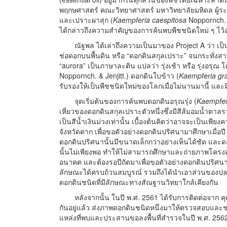
พฤกษศาสตร์ คณะวิทยาศาสตร์ มหาวิทยาลัยมหิดล ผู้ระบ
และเปราะผาสุก (
Kaempferia caespitosa
Noppornch. &
ได้กล่าวถึงความสำคัญของการค้นพบพืชชนิดใหม่ ๆ ไว้
ณัฐพล ได้เล่าถึงความเป็นมาของ Project A ว่า เป็น
ช่อดอกบนพื้นดิน หรือ “ดอกดินสกุลเปราะ” จนกระทั่ง
“aurora” เป็นภาษาละติน แปลว่า รุ่งเช้า หรือ รุ่งอรุ
Noppornch. & Jenjitt.) ดอกดินใบข้าว (
Kaempferia gra
รับรองให้เป็นพืชชนิดใหม่ของโลกเมื่อไม่นานมานี้ และม
จุดเริ่มต้นของการค้นพบดอกดินอรุณรุ่ง (
Kaempfer
เหี่ยวของดอกดินสกุลเปราะตัวหนึ่งซึ่งมีสีส้มอมน้ำตาล
เป็นสีน้ำเงินม่วงเท่านั้น เบื้องต้นคิดว่าอาจจะเป็นเพี
จังหวัดตาก เพื่อขอตัวอย่างดอกดินปริศนามาศึกษาเมื่อ
ดอกดินปริศนานั้นมีขนาดเล็กกว่าอย่างเห็นได้ชัด และดอ
นั้นไม่เพียงพอ ทำให้ไม่สามารถศึกษาและถ่ายภาพโครง
อนาคต และต้องรอปีถัดมาเพื่อขอตัวอย่างดอกดินปริศนาเ
ลักษณะได้ครบถ้วนสมบูรณ์ รวมถึงได้นำเอาส่วนของป
ดอกดินชนิดที่มีลักษณะทางสัณฐานวิทยาใกล้เคียงกัน
หลังจากนั้น ในปี พ.ศ. 2561 ได้รับการติดต่อจาก 
กันอยู่แล้ว ส่งภาพดอกดินชนิดหนึ่งมาให้ตรวจสอบและ
แหล่งที่พบและประสานขอลงพื้นที่สำรวจในปี พ.ศ. 256