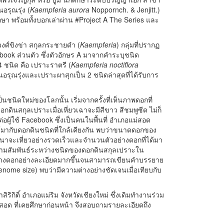
อรุณรุ่ง (
Kaempferia aurora
Noppornch. & Jenjitt.)
ึกษา พร้อมทั้งบอกเล่าผ่าน #Project A The Series และ
ชวงศ์ขิงข่า สกุลกระชายดำ (
Kaempferia
) กลุ่มที่ปรากฏ
ok ส่วนตัว ซึ่งตัวอักษร A มาจากคำระบุชนิด
4 ชนิด คือ เปราะราตรี (
Kaempferia noctiflora
นอรุณรุ่งและเปราะผาสุกเป็น 2 ชนิดล่าสุดที่ได้รับการ
็นชนิดใหม่ของโลกนั้น เริ่มจากครั้งที่เห็นภาพดอกที่
ดินสกุลเปราะเมื่อเหี่ยวเฉาจะมีสีขาว สีชมพูซีด ไม่ก็
่อผู้ใช้ Facebook ซึ่งเป็นคนในพื้นที่ อำเภอแม่สอด
ด้มากับดอกดินชนิดที่ใกล้เคียงกัน พบว่าขนาดดอกของ
ิศนาจะเหี่ยวอย่างรวดเร็วและจำนวนตัวอย่างดอกที่ได้มา
วามสัมพันธ์ระหว่างชนิดของดอกดินสกุลเปราะใน
รงสร้างดอกอย่างละเอียดมากขึ้นจนสามารถเขียนคำบรรยาย
 size) พบว่ามีความต่างอย่างชัดเจนเมื่อเทียบกับ
กิติ์ อำเภอแม่ริม จังหวัดเชียงใหม่ ซึ่งเดิมทำงานร่วม
อด ที่เคยศึกษาก่อนหน้า จึงสอบถามรายละเอียดถึง