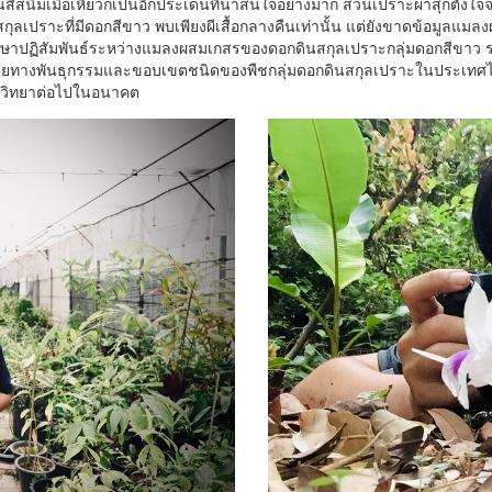
็นสีสนิมเมื่อเหี่ยวก็เป็นอีกประเด็นที่น่าสนใจอย่างมาก ส่วนเปราะผาสุกตั้งใ
ดินสกุลเปราะที่มีดอกสีขาว พบเพียงผีเสื้อกลางคืนเท่านั้น แต่ยังขาดข้อมูล
ษาปฏิสัมพันธ์ระหว่างแมลงผสมเกสรของดอกดินสกุลเปราะกลุ่มดอกสีขาว รว
ายทางพันธุกรรมและขอบเขตชนิดของพืชกลุ่มดอกดินสกุลเปราะในประเทศไท
วิทยาต่อไปในอนาคต