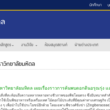
นักศึกษา
บ
หลักสูตร
งานวิจัย
ห้องสมุดสตางค์
ฝ่ายต่างประเทศ
าวิทยาลัยมหิดล
าวิทยาลัยมหิดล เผยเรื่องราวการค้นพบดอกดินอรุณรุ่ง 
สิ่งที่สะท้อนถึงความหลากหลายทางชีวภาพของพืชโดยตรง ซึ่งมีบทบาทสำคัญ
ใช้เป็นพืชอาหารหรือเครื่องเทศ ไม้ดอกไม้ประดับที่มีคุณค่าทางเศรษฐกิจ เ
ๆ เพื่อนำไปใช้ประโยชน์อีกด้วย โดยเฉพาะพืชวงศ์ขิงข่า (Zingiberaceae) จ
้นใต้ดินหรือเหง้า และยังมีสรรพคุณสามารถใช้ในทางการแพทย์ได้ ณัฐพล น