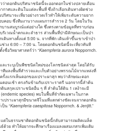
าแล้วว่าดอกดินปริศนาชนิดนี้จะออกดอกในช่วงปลายเดือน
าศและดินในแต่ละพื้นที่ ซึ่งถ้าเลือกเดินทางผิดช่วง
นปริศนาจะเหี่ยวอย่างรวดเร็วทำให้เพิ่มระดับความยาก
างรอบคอบ ซึ่งทีมงานวางแผนการสำรวจ 2 วัน โดยในวัน
อกบานสมบูรณ์แต่อย่างใด ซึ่งตรงตามข้อมูลที่ทราบก่อน
้บริเวณน้ำตกและลำธาร ส่วนพื้นที่ป่ามีลักษณะเป็นป่า
งตั้งแต่ 5:00 น. จากที่พัก เดินเท้าขึ้นเขาเข้าป่า
่วง 6:00 – 7:00 น. โดยดอกดินชนิดนี้จะเหี่ยวทันที
้งชื่อวิทยาศาสตร์ว่า “
Kaempferia aurora
Noppornch.
าและระบุเป็นพืชชนิดใหม่ของโลกชนิดล่าสุด โดยได้รับ
ทีมลงพื้นที่สำรวจและเก็บตัวอย่างพรรณไม้จากแหล่งที่
มื่อครั้งแรกเห็นดอกของเปราะผาสุก พบว่าลักษณะดอก
นตอนเช้า ตรงกันข้ามกับเปราะราตรี นอกจากนี้ลำต้น
สกุลเปราะชนิดอื่น ๆ ที่ ลำต้นใต้ดิน 1 เหง้าจะมี
ว (endemic species) พบในพื้นที่จำกัดเฉพาะในภาค
ว่าเปราะผาสุกมีขนาดจีโนมที่แตกต่างชัดเจนจากดอกดิน
เป็น “
Kaempferia caespitosa
Noppornch. & Jenjitt.”
 ๆ แต่ในธรรมชาติดอกดินชนิดนี้กลับสามารถผลิตเมล็ด
์ด้วย ทำให้อยากจะศึกษาเรื่องแมลงผสมเกสรเพิ่มเติม