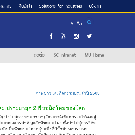
ุคลากร
ศิษย์เก่า
Solutions for Industries
บริจาค
Search
A+
A
ติดต่อ
SC Intranet
MU Home
ภาพข่าวและกิจกรรมประจำปี 2563
และเปราะผาสุก 2 พืชชนิดใหม่ของโลก
นำไปสู่กระบวนการอนุรักษ์แหล่งพันธุกรรมให้คงอยู่
ป็นแหล่งสารสำคัญหรือพืชสมุนไพร ซึ่งนำไปสู่การวิจัย
ัดเป็นพืชสมุนไพรกลุ่มหนึ่งที่มีน้ำมันหอมระเหย
พพรเจริญกุล หรือ บูม นักศึกษาระดับปริญญาเอก สาขา