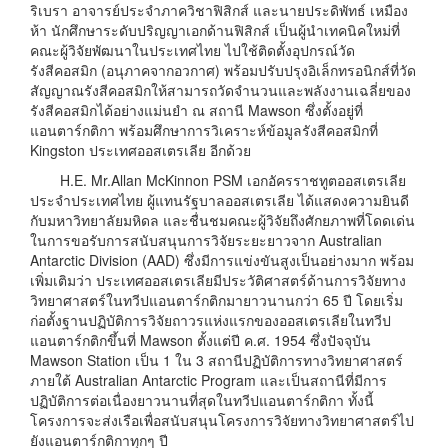
ริเบรา อาจารย์ประจำภาควิชาฟิสิกส์ และนายประดิพัทธ์ เหมือง
ห้า นักศึกษาระดับปริญญาเอกด้านฟิสิกส์ เป็นผู้นำเทคนิคใหม่ที่
คณะผู้วิจัยพัฒนาในประเทศไทย ไปใช้ติดตั้งอุปกรณ์วัด
รังสีคอสมิก (อนุภาคจากอวกาศ) พร้อมปรับปรุงอิเล็กทรอนิกส์ที่วัด
สัญญาณรังสีคอสมิกให้สามารถวัดจำนวนและพลังงานเฉลี่ยของ
รังสีคอสมิกได้อย่างแม่นยำ ณ สถานี Mawson ซึ่งตั้งอยู่ที่
แอนตาร์กติกา พร้อมศึกษาการวิเคราะห์ข้อมูลรังสีคอสมิกที่
Kingston ประเทศออสเตรเลีย อีกด้วย
H.E. Mr.Allan McKinnon PSM เอกอัครราชทูตออสเตรเลีย
ประจำประเทศไทย ผู้แทนรัฐบาลออสเตรเลีย ได้แสดงความยินดี
กับมหาวิทยาลัยมหิดล และชื่นชมคณะผู้วิจัยถึงศักยภาพที่โดดเด่น
ในการขอรับการสนับสนุนการวิจัยระยะยาวจาก Australian
Antarctic Division (AAD) ซึ่งมีการแข่งขันสูงเป็นอย่างมาก พร้อม
เพิ่มเติมว่า ประเทศออสเตรเลียมีประวัติศาสตร์ด้านการวิจัยทาง
วิทยาศาสตร์ในทวีปแอนตาร์กติกมายาวนานกว่า 65 ปี โดยเริ่ม
ก่อตั้งฐานปฏิบัติการวิจัยถาวรแห่งแรกของออสเตรเลียในทวีป
แอนตาร์กติกขึ้นที่ Mawson ตั้งแต่ปี ค.ศ. 1954 ซึ่งปัจจุบัน
Mawson Station เป็น 1 ใน 3 สถานีปฏิบัติการทางวิทยาศาสตร์
ภายใต้ Australian Antarctic Program และเป็นสถานีที่มีการ
ปฏิบัติการต่อเนื่องยาวนานที่สุดในทวีปแอนตาร์กติกา ทั้งนี้
โครงการจะส่งเรือเพื่อสนับสนุนโครงการวิจัยทางวิทยาศาสตร์ไป
ยังแอนตาร์กติกาทุกๆ ปี