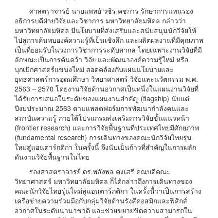
ศาสตราจารย์ นายแพทย์ วชิร คชการ รักษาการแทนรอง
อธิการบดีฝ่ายวิจัยและวิชาการ มหาวิทยาลัยมหิดล กล่าวว่า
มหาวิทยาลัยมหิดล มีนโยบายที่ส่งเสริมและสนับสนุนนักวิจัยให้
ไปสู่การค้นพบองค์ความรู้ที่เป็นเชิงลึก และผลิตผลงานที่มีคุณภาพ
เป็นที่ยอมรับในวงการวิชาการระดับสากล โดยเฉพาะงานวิจัยที่มี
ลักษณะเป็นการค้นคว้า วิจัย และพัฒนาองค์ความรู้ใหม่ หรือ
บุกเบิกศาสตร์แขนงใหม่ สอดคล้องกับแผนนโยบายและ
ยุทธศาสตร์การอุดมศึกษา วิทยาศาสตร์ วิจัยและนวัตกรรม พ.ศ.
2563 – 2570 โดยงานวิจัยด้านอวกาศเป็นหนึ่งในแผนงานวิจัยที่
ได้รับการเสนอในระดับของแผนงานสำคัญ (flagship) นับแต่
ปีงบประมาณ 2563 ตามแพลตฟอร์มการพัฒนากำลังคนและ
สถาบันความรู้ ภายใต้โปรแกรมส่งเสริมการวิจัยขั้นแนวหน้า
(frontier research) และการวิจัยพื้นฐานที่ประเทศไทยมีศักยภาพ
(fundamental research) การเดินทางของคณะนักวิจัยไทยรุ่น
ใหม่สู่แอนตาร์กติกา ในครั้งนี้ จึงนับเป็นก้าวที่สำคัญในการผลัก
ดันงานวิจัยพื้นฐานในไทย
รองศาสตราจารย์ ดร.พลังพล คงเสรี คณบดีคณะ
วิทยาศาสตร์ มหาวิทยาลัยมหิดล ก็ได้กล่าวถึงการเดินทางของ
คณะนักวิจัยไทยรุ่นใหม่สู่แอนตาร์กติกา ในครั้งนี้ว่าเป็นการสร้าง
เครือข่ายความร่วมมือกับกลุ่มวิจัยด้านรังสีคอสมิกและฟิสิกส์
อวกาศในระดับนานาชาติ และช่วยขยายขีดความสามารถใน