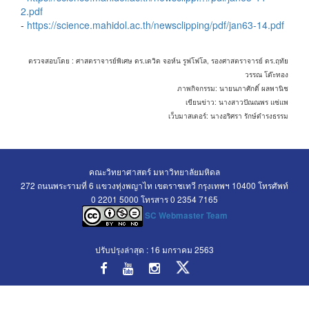
2.pdf
-
https://science.mahidol.ac.th/newsclipping/pdf/jan63-14.pdf
ตรวจสอบโดย : ศาสตราจารย์พิเศษ ดร.เดวิด จอห์น รูฟโฟโล, รองศาสตราจารย์ ดร.ฤทัย
วรรณ โต๊ะทอง
ภาพกิจกรรม: นายนภาศักดิ์ ผลพานิช
เขียนข่าว: นางสาวปัณณพร แซ่แพ
เว็บมาสเตอร์: นางอริศรา รักษ์ดำรงธรรม
คณะวิทยาศาสตร์ มหาวิทยาลัยมหิดล
272 ถนนพระรามที่ 6 แขวงทุ่งพญาไท เขตราชเทวี กรุงเทพฯ 10400 โทรศัพท์
0 2201 5000 โทรสาร 0 2354 7165
SC Webmaster Team
ปรับปรุงล่าสุด : 16 มกราคม 2563