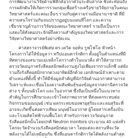
การพัฒนางานวิจัยด้านฟิสิกส์อวกาศในระดับสากล ซึ่งสะท้อนถึง
การผลักดันให้เกิดการรวมกลุ่มเพื่อสร้างเครือข่ายวิจัยภายในคณะ
วิทยาศาสตร์และคณะอื่นๆ ร่วมกับคู่ความร่วมมือนานาชาติ ที่มี
ความสนใจร่วมกันจนปรากฏอยู่บนแผนที่โลก และความ
เชี่ยวชาญด้านการวิจัยของคณะวิทยาศาสตร์ รวมถึงเป็นการ
แสดงให้สังคมประจักษ์ถึงความสำคัญของวิทยาศาสตร์และการ
วิจัยทางวิทยาศาสตร์อย่างชัดเจน
ศาสตราจารย์พิเศษ ดร.เดวิด จอห์น รูฟโฟโล หัวหน้า
โครงการได้ให้ข้อมูลว่า ทวีปแอนตาร์กติกา ตั้งอยู่ในตำแหน่งที่มี
ทิศทางของสนามแม่เหล็กโลกวางตัวในแนวดิ่ง ทำให้สามารถ
ตรวจวัดอนุภาครังสีคอสมิกพลังงานสูงไม่เพียงจากกาแล็กซี แต่ยัง
รวมถึงรังสีคอสมิกจากดวงอาทิตย์อีกด้วย เอกลักษณ์จำเพาะตาม
ตำแหน่งที่ตั้งนี้ ทำให้มีข้อมูลสำคัญที่นักวิจัยด้านอวกาศสามารถ
วิเคราะห์และเชื่อมโยงความสัมพันธ์ของข้อมูลจากสถานีตรวจวัด
ต่าง ๆ ทั้งบนผิวโลก และในอวกาศ ซึ่งถือเป็นหนึ่งในแนวทาง
สำคัญในการศึกษาและเข้าใจสภาพอวกาศ ที่ส่งผลกระทบต่อ
กิจกรรมของมนุษย์ เช่น ผลกระทบของพายุสุริยะและลมสุริยะที่
อาจจะเกิดขึ้นต่อดาวเทียม มนุษย์ในอวกาศ ผู้โดยสารเครื่องบิน
และโรงผลิตไฟฟ้าบนพื้นโลก สำหรับการตรวจวัดอนุภาค
รังสีคอสมิกนั้นโดยปกติ Neutron monitors ประมาณ 40 แห่งทั่ว
โลกจะวัดจำนวนรังสีคอสมิกต่อเวลา โดยแต่ละสถานที่จะวัด
พลังงานได้ไม่เหมือนกัน ซึ่งที่แอนตาร์กติกาวัดได้พลังงานต่ำสุด