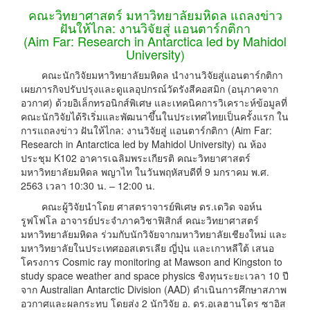
คณะวิทยาศาสตร์ มหาวิทยาลัยมหิดล แถลงข่าว
ฝันให้ไกล: งานวิจัยสู่ แอนตาร์กติกา
(Aim Far: Research in Antarctica led by Mahidol
University)
คณะนักวิจัยมหาวิทยาลัยมหิดล นำงานวิจัยสู่แอนตาร์กติกา
เผยภารกิจปรับปรุงและดูแลอุปกรณ์วัดรังสีคอสมิก (อนุภาคจาก
อวกาศ) ด้วยอิเล็กทรอนิกส์พิเศษ และเทคนิคการวิเคราะห์ข้อมูลที่
คณะนักวิจัยได้ริเริ่มและพัฒนาขึ้นในประเทศไทยเป็นครั้งแรก ใน
การแถลงข่าว ฝันให้ไกล: งานวิจัยสู่ แอนตาร์กติกา (Aim Far:
Research in Antarctica led by Mahidol University) ณ ห้อง
ประชุม K102 อาคารเฉลิมพระเกียรติ คณะวิทยาศาสตร์
มหาวิทยาลัยมหิดล พญาไท ในวันพฤหัสบดีที่ 9 มกราคม พ.ศ.
2563 เวลา 10:30 น. – 12:00 น.
คณะผู้วิจัยนำโดย ศาสตราจารย์พิเศษ ดร.เดวิด จอห์น
รูฟโฟโล อาจารย์ประจำภาควิชาฟิสิกส์ คณะวิทยาศาสตร์
มหาวิทยาลัยมหิดล ร่วมกับนักวิจัยจากมหาวิทยาลัยเชียงใหม่ และ
มหาวิทยาลัยในประเทศออสเตรเลีย ญี่ปุ่น และเกาหลีใต้ เสนอ
โครงการ Cosmic ray monitoring at Mawson and Kingston to
study space weather and space physics ชิงทุนระยะเวลา 10 ปี
จาก Australian Antarctic Division (AAD) ดำเนินการศึกษาสภาพ
อวกาศและผลกระทบ โดยส่ง 2 นักวิจัย อ. ดร.อเลฮานโดร ซาอิส