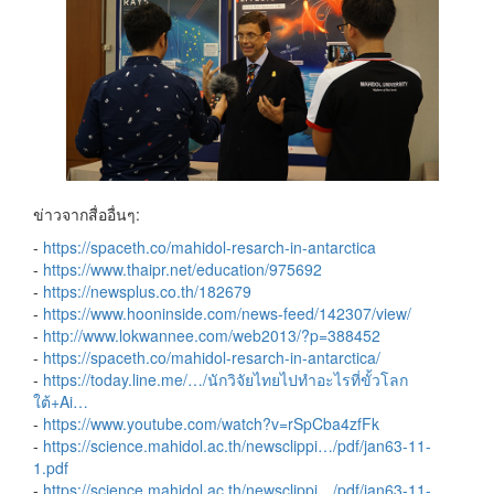
ข่าวจากสื่ออื่นๆ:
-
https://spaceth.co/mahidol-resarch-in-antarctica
-
https://www.thaipr.net/education/975692
-
https://newsplus.co.th/182679
-
https://www.hooninside.com/news-feed/142307/view/
-
http://www.lokwannee.com/web2013/?p=388452
-
https://spaceth.co/mahidol-resarch-in-antarctica/
-
https://today.line.me/…/นักวิจัยไทยไปทำอะไรที่ขั้วโลก
ใต้+Ai…
-
https://www.youtube.com/watch?v=rSpCba4zfFk
-
https://science.mahidol.ac.th/newsclippi…/pdf/jan63-11-
1.pdf
-
https://science.mahidol.ac.th/newsclippi…/pdf/jan63-11-