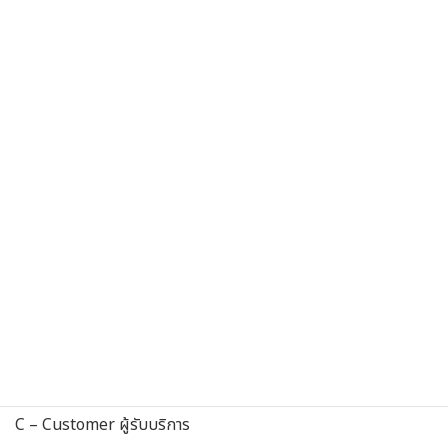
SIPOC คือ ภาพรวมของกระบวนการทำงานที่ทำให้คนทำงานเข้าใจ
วัตถุประสงค์และขอบเขตของงานมากขึ้น
S – Supplier บุคคล/ส่วนงานที่ให้ปัจจัยนำเข้า
I – Input ปัจจัยนำเข้า
P – Process กระบวนการทำงาน
O – Output ผลลัพธ์
C – Customer ผู้รับบริการ