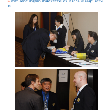
กำหนดการ ปาฐกถา ศาสตราจารย์ ดร. สตางค์ มงคลสุข ครั้งที่
19