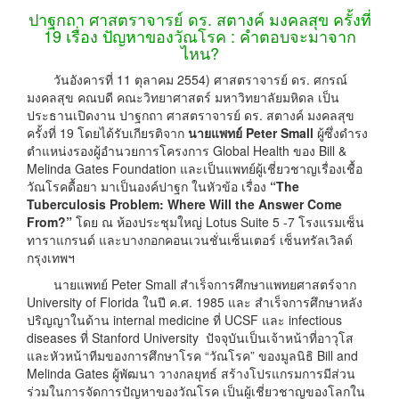
ปาฐกถา ศาสตราจารย์ ดร. สตางค์ มงคลสุข ครั้งที่
19 เรื่อง ปัญหาของวัณโรค : คำตอบจะมาจาก
ไหน?
วันอังคารที่ 11 ตุลาคม 2554) ศาสตราจารย์ ดร. ศกรณ์
มงคลสุข คณบดี คณะวิทยาศาสตร์ มหาวิทยาลัยมหิดล เป็น
ประธานเปิดงาน ปาฐกถา ศาสตราจารย์ ดร. สตางค์ มงคลสุข
ครั้งที่ 19 โดยได้รับเกียรติจาก
นายแพทย์ Peter Small
ผู้ซึ่งดำรง
ตำแหน่งรองผู้อำนวยการโครงการ Global Health ของ Bill &
Melinda Gates Foundation และเป็นแพทย์ผู้เชี่ยวชาญเรื่องเชื้อ
วัณโรคดื้อยา มาเป็นองค์ปาฐก ในหัวข้อ เรื่อง
“The
Tuberculosis Problem: Where Will the Answer Come
From?”
โดย ณ ห้องประชุมใหญ่ Lotus Suite 5 -7 โรงแรมเซ็น
ทาราแกรนด์ และบางกอกคอนเวนชั่นเซ็นเตอร์ เซ็นทรัลเวิลด์
กรุงเทพฯ
นายแพทย์ Peter Small สำเร็จการศึกษาแพทยศาสตร์จาก
University of Florida ในปี ค.ศ. 1985 และ สำเร็จการศึกษาหลัง
ปริญญาในด้าน internal medicine ที่ UCSF และ infectious
diseases ที่ Stanford University ปัจจุบันเป็นเจ้าหน้าที่อาวุโส
และหัวหน้าทีมของการศึกษาโรค “วัณโรค” ของมูลนิธิ Bill and
Melinda Gates ผู้พัฒนา วางกลยุทธ์ สร้างโปรแกรมการมีส่วน
ร่วมในการจัดการปัญหาของวัณโรค เป็นผู้เชี่ยวชาญของโลกใน