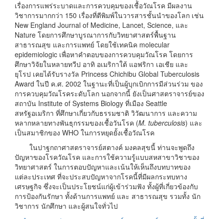
เรื่องการแพร่ระบาดและการควบคุมของเชื้อวัณโรค มีผลงาน
วิชาการมากกว่า 150 เรื่องที่ตีพิมพ์ในวารสารชั้นนำของโลก เช่น
New England Journal of Medicine, Lancet, Science, และ
Nature โดยการศึกษาบูรณาการกับวิทยาศาสตร์พื้นฐาน
สาธารณสุข และการแพทย์ โดยใช้เทคนิค molecular
epidemiologic เพื่อหาคำตอบของการควบคุมวัณโรค โดยการ
ศึกษาวิจัยในหลายทวีป อาทิ อเมริกาใต้ แอฟริกา เอเชีย และ
ยุโรป เคยได้รับรางวัล Princess Chichibu Global Tuberculosis
Award ในปี ค.ศ. 2002 ในฐานะที่เป็นผู้บุกเบิกการมีส่วนร่วม ของ
การควบคุมวัณโรคระดับโลก นอกจากนี้ ยังเป็นศาสตราจารย์ของ
สถาบัน Institute of Systems Biology ที่เมือง Seattle
สหรัฐอเมริกา ที่ศึกษาเกี่ยวกับธรรมชาติ วิวัฒนาการ และความ
หลากหลายทางพันธุกรรมของเชื้อวันโรค (
M. tuberculosis
) และ
เป็นสมาชิกของ WHO ในการหยุดยั้งเชื้อวัณโรค
ในปาฐกถาศาสตราจารย์สตางค์ มงคลสุขนี้ ท่านจะพูดถึง
ปัญหาของโรควัณโรค และการใช้ความรู้แบบสหสาขาวิชาของ
วิทยาศาสตร์ ในการตอบปัญหาและเน้นให้เห็นถึงบทบาทของ
แต่ละประเทศ ที่จะประสบปัญหาจากโรคนี้ที่มีผลกระทบทาง
เศรษฐกิจ ซึ่งจะเป็นประโยชน์แก่ผู้เข้าร่วมฟัง ทั้งผู้ที่เกี่ยวข้องกับ
การป้องกันรักษา ทั้งด้านการแพทย์ และ สาธารณสุข รวมทั้ง นัก
วิชาการ นักศึกษา และผู้สนใจทั่วไป