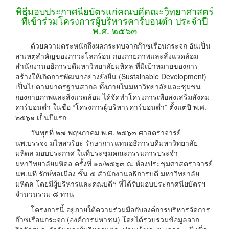
พิธีมอบประกาศนียบัตรแก่คณบดีคณะวิทยาศาสตร์
ที่เข้าร่วมโครงการผู้บริหารคาร์บอนต่ำ ประจำปี
พ.ศ. ๒๕๖๓
ด้วยความตระหนักถึงผลกระทบจากก๊าซเรือนกระจก อันเป็น
สาเหตุสำคัญของภาวะโลกร้อน กองกายภาพและสิ่งแวดล้อม
สำนักงานอธิการบดีมหาวิทยาลัยมหิดล ที่มีเป้าหมายของการ
สร้างให้เกิดการพัฒนาอย่างยั่งยืน (Sustainable Development)
เป็นไปตามมาตรฐานสากล ทั้งภายในมหาวิทยาลัยและชุมชน
กองกายภาพและสิ่งแวดล้อม ได้จัดทำโครงการเพื่อส่งเสริมสังคม
คาร์บอนต่ำ ในชื่อ “โครงการผู้บริหารคาร์บอนต่ำ” ตั้งแต่ปี พ.ศ.
๒๕๖๑ เป็นปีแรก
วันพุธที่ ๒๗ พฤษภาคม พ.ศ. ๒๕๖๓ ศาสตราจารย์
นพ.บรรจง มไหสวริยะ รักษาการแทนอธิการบดีมหาวิทยาลัย
มหิดล มอบประกาศ ในที่ประชุมคณะกรรมการประจำ
มหาวิทยาลัยมหิดล ครั้งที่ ๑๐/๒๕๖๓ ณ ห้องประชุมศาสตราจารย์
นพ.นที รักษ์พลเมือง ชั้น ๕ สำนักงานอธิการบดี มหาวิทยาลัย
มหิดล โดยมีผู้บริหารและคณบดีฯ ที่ได้รับมอบประกาศนียบัตรฯ
จำนวนรวม ๘ ท่าน
โครงการนี้ อยู่ภายใต้ความร่วมมือกับองค์การบริหารจัดการ
ก๊าซเรือนกระจก (องค์การมหาชน) โดยได้รวบรวมข้อมูลจาก