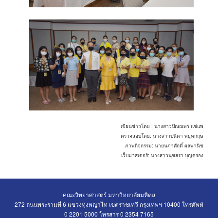
เขียนข่าวโดย : นางสาวปัณณพร แซ่แพ
ตรวจสอบโดย: นางสาวปนิดา พยุหกฤษ
ภาพกิจกรรม: นายนภาศักดิ์ ผลพานิช
เว็บมาสเตอร์: นางสาวนุชสรา บุญครอง
คณะวิทยาศาสตร์ มหาวิทยาลัยมหิดล
272 ถนนพระรามที่ 6 แขวงทุ่งพญาไท เขตราชเทวี กรุงเทพฯ 10400 โทรศัพท์
0 2201 5000 โทรสาร 0 2354 7165