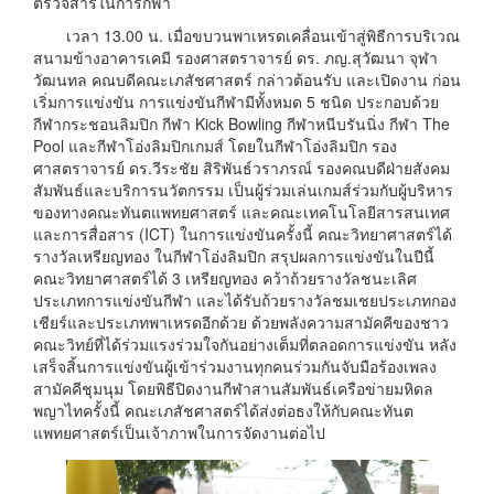
ตรวจสารในการกีฬา
เวลา 13.00 น. เมื่อขบวนพาเหรดเคลื่อนเข้าสู่พิธีการบริเวณ
สนามข้างอาคารเคมี รองศาสตราจารย์ ดร. ภญ.สุวัฒนา จุฬา
วัฒนทล คณบดีคณะเภสัชศาสตร์ กล่าวต้อนรับ และเปิดงาน ก่อน
เริ่มการแข่งขัน การแข่งขันกีฬามีทั้งหมด 5 ชนิด ประกอบด้วย
กีฬากระชอนลิมปิก กีฬา Kick Bowling กีฬาหนีบรันนิ่ง กีฬา The
Pool และกีฬาโอ่งลิมปิกเกมส์ โดยในกีฬาโอ่งลิมปิก รอง
ศาสตราจารย์ ดร.วีระชัย สิริพันธ์วราภรณ์ รองคณบดีฝ่ายสังคม
สัมพันธ์และบริการนวัตกรรม เป็นผู้ร่วมเล่นเกมส์ร่วมกับผู้บริหาร
ของทางคณะทันตแพทยศาสตร์ และคณะเทคโนโลยีสารสนเทศ
และการสื่อสาร (ICT) ในการแข่งขันครั้งนี้ คณะวิทยาศาสตร์ได้
รางวัลเหรียญทอง ในกีฬาโอ่งลิมปิก สรุปผลการแข่งขันในปีนี้
คณะวิทยาศาสตร์ได้ 3 เหรียญทอง คว้าถ้วยรางวัลชนะเลิศ
ประเภทการแข่งขันกีฬา และได้รับถ้วยรางวัลชมเชยประเภทกอง
เชียร์และประเภทพาเหรดอีกด้วย ด้วยพลังความสามัคคีของชาว
คณะวิทย์ที่ได้ร่วมแรงร่วมใจกันอย่างเต็มที่ตลอดการแข่งขัน หลัง
เสร็จสิ้นการแข่งขันผู้เข้าร่วมงานทุกคนร่วมกันจับมือร้องเพลง
สามัคคีชุมนุม โดยพิธีปิดงานกีฬาสานสัมพันธ์เครือข่ายมหิดล
พญาไทครั้งนี้ คณะเภสัชศาสตร์ได้ส่งต่อธงให้กับคณะทันต
แพทยศาสตร์เป็นเจ้าภาพในการจัดงานต่อไป