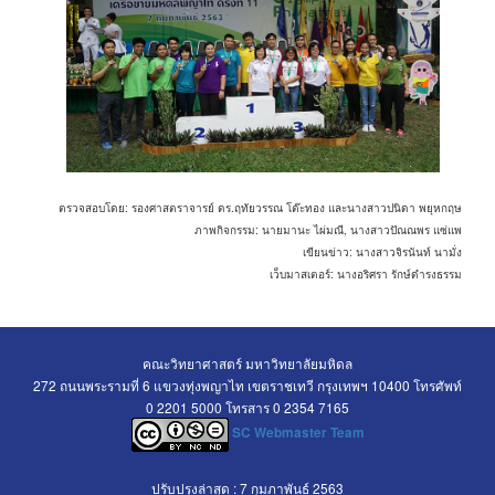
ตรวจสอบโดย: รองศาสตราจารย์ ดร.ฤทัยวรรณ โต๊ะทอง และนางสาวปนิดา พยุหกฤษ
ภาพกิจกรรม: นายมานะ ไผ่มณี, นางสาวปัณณพร แซ่แพ
เขียนข่าว: นางสาวจิรนันท์ นามั่ง
เว็บมาสเตอร์: นางอริศรา รักษ์ดำรงธรรม
คณะวิทยาศาสตร์ มหาวิทยาลัยมหิดล
272 ถนนพระรามที่ 6 แขวงทุ่งพญาไท เขตราชเทวี กรุงเทพฯ 10400 โทรศัพท์
0 2201 5000 โทรสาร 0 2354 7165
SC Webmaster Team
ปรับปรุงล่าสุด : 7 กุมภาพันธ์ 2563