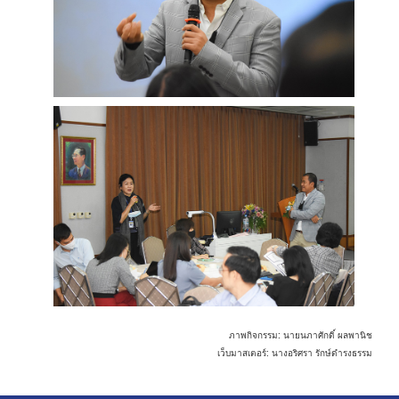
ภาพกิจกรรม: นายนภาศักดิ์ ผลพานิช
เว็บมาสเตอร์: นางอริศรา รักษ์ดำรงธรรม