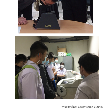
ตรวจสอบโดย: นางสาวปนิดา พยุหกฤษ