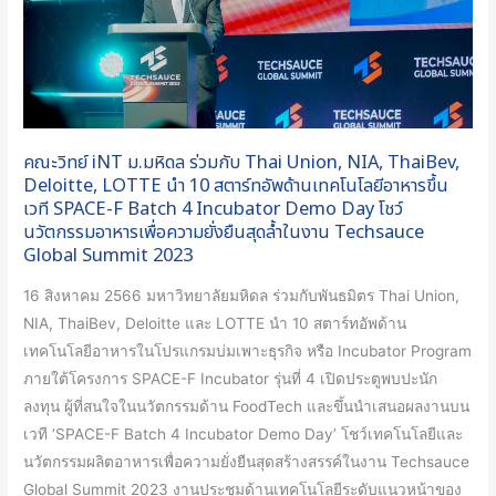
กับ
Thai
Union,
NIA,
ThaiBev,
คณะวิทย์ iNT ม.มหิดล ร่วมกับ Thai Union, NIA, ThaiBev,
Deloitte,
Deloitte, LOTTE นำ 10 สตาร์ทอัพด้านเทคโนโลยีอาหารขึ้น
LOTTE
เวที SPACE-F Batch 4 Incubator Demo Day โชว์
นำ
นวัตกรรมอาหารเพื่อความยั่งยืนสุดล้ำในงาน Techsauce
10
Global Summit 2023
สตาร์ท
16 สิงหาคม 2566 มหาวิทยาลัยมหิดล ร่วมกับพันธมิตร Thai Union,
อัพ
NIA, ThaiBev, Deloitte และ LOTTE นำ 10 สตาร์ทอัพด้าน
ด้าน
เทคโนโลยีอาหารในโปรแกรมบ่มเพาะธุรกิจ หรือ Incubator Program
เทคโนโลยี
ภายใต้โครงการ SPACE-F Incubator รุ่นที่ 4 เปิดประตูพบปะนัก
อาหาร
ลงทุน ผู้ที่สนใจในนวัตกรรมด้าน FoodTech และขึ้นนำเสนอผลงานบน
ขึ้น
เวที ‘SPACE-F Batch 4 Incubator Demo Day’ โชว์เทคโนโลยีและ
เวที
นวัตกรรมผลิตอาหารเพื่อความยั่งยืนสุดสร้างสรรค์ในงาน Techsauce
SPACE-
Global Summit 2023 งานประชุมด้านเทคโนโลยีระดับแนวหน้าของ