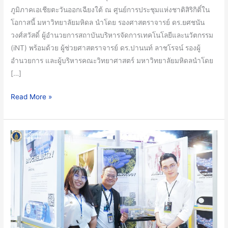
F
ภูมิภาคเอเชียตะวันออกเฉียงใต้ ณ ศูนย์การประชุมแห่งชาติสิริกิติ์ใน
Batch
โอกาสนี้ มหาวิทยาลัยมหิดล นำโดย รองศาสตราจารย์ ดร.ยศชนัน
4
วงศ์สวัสดิ์ ผู้อำนวยการสถาบันบริหารจัดการเทคโนโลยีและนวัตกรรม
Incubator
(iNT) พร้อมด้วย ผู้ช่วยศาสตราจารย์ ดร.ปานนท์ ลาชโรจน์ รองผู้
Demo
อำนวยการ และผู้บริหารคณะวิทยาศาสตร์ มหาวิทยาลัยมหิดลนำโดย
Day
[…]
โชว์
นวัตกรรม
Read More »
อาหาร
เพื่อ
ความ
กลับ
ยั่งยืน
มา
สุด
อีก
ล้ำ
ครั้ง!
ใน
คณะ
งาน
วิทย์
Techsauce
ม.มหิดล
Global
ยก