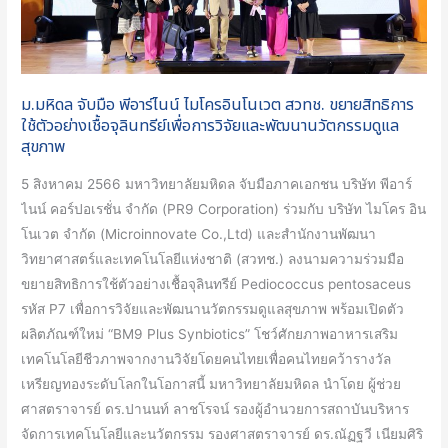
ไมโคร
อิน
โน
เวต
ม.มหิดล จับมือ พีอาร์ไนน์ ไมโครอินโนเวต สวทช. ขยายสิทธิการ
สวทช.
ใช้ตัวอย่างเชื้อจุลินทรีย์เพื่อการวิจัยและพัฒนานวัตกรรมดูแล
ขยาย
สุขภาพ
สิทธิ
การ
5 สิงหาคม 2566 มหาวิทยาลัยมหิดล จับมือภาคเอกชน บริษัท พีอาร์
ใช้
ไนน์ คอร์ปอเรชั่น จำกัด (PR9 Corporation) ร่วมกับ บริษัท ไมโคร อิน
ตัวอย่าง
โนเวต จำกัด (Microinnovate Co.,Ltd) และสำนักงานพัฒนา
เชื้อ
วิทยาศาสตร์และเทคโนโลยีแห่งชาติ (สวทช.) ลงนามความร่วมมือ
จุลินทรีย์
ขยายสิทธิการใช้ตัวอย่างเชื้อจุลินทรีย์ Pediococcus pentosaceus
เพื่อ
รหัส P7 เพื่อการวิจัยและพัฒนานวัตกรรมดูแลสุขภาพ พร้อมเปิดตัว
การ
ผลิตภัณฑ์ใหม่ “BM9 Plus Synbiotics” โชว์ศักยภาพอาหารเสริม
วิจัย
เทคโนโลยีชีวภาพจากงานวิจัยโดยคนไทยเพื่อคนไทยคว้ารางวัล
และ
เหรียญทองระดับโลกในโอกาสนี้ มหาวิทยาลัยมหิดล นำโดย ผู้ช่วย
พัฒนา
ศาสตราจารย์ ดร.ปานนท์ ลาชโรจน์ รองผู้อำนวยการสถาบันบริหาร
นวัตกรรม
จัดการเทคโนโลยีและนวัตกรรม รองศาสตราจารย์ ดร.ณัฏฐวี เนียมศิริ