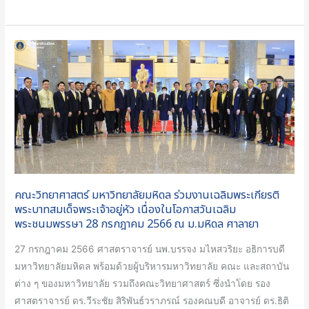
คณะ
วิทยาศาสตร์
มหาวิทยาลัย
มหิดล
ร่วม
งาน
เฉลิมพระเกียรติ
พระบาท
สมเด็จ
คณะวิทยาศาสตร์ มหาวิทยาลัยมหิดล ร่วมงานเฉลิมพระเกียรติ
พระเจ้าอยู่หัว
พระบาทสมเด็จพระเจ้าอยู่หัว เนื่องในโอกาสวันเฉลิม
เนื่อง
พระชนมพรรษา 28 กรกฎาคม 2566 ณ ม.มหิดล ศาลายา
ใน
27 กรกฎาคม 2566 ศาสตราจารย์ นพ.บรรจง มไหสวริยะ อธิการบดี
โอกาส
มหาวิทยาลัยมหิดล พร้อมด้วยผู้บริหารมหาวิทยาลัย คณะ และสถาบัน
วัน
ต่าง ๆ ของมหาวิทยาลัย รวมถึงคณะวิทยาศาสตร์ ซึ่งนำโดย รอง
เฉลิม
ศาสตราจารย์ ดร.วีระชัย สิริพันธ์วราภรณ์ รองคณบดี อาจารย์ ดร.ธิติ
พระชนมพรรษา