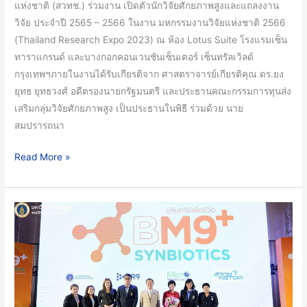
แห่งชาติ (สวทช.) ร่วมงาน เปิดตัวนักวิจัยศักยภาพสูงและแถลงงาน
หน้า
วิจัย ประจำปี 2565 – 2566 ในงาน มหกรรมงานวิจัยแห่งชาติ 2566
พัฒนา
(Thailand Research Expo 2023) ณ ห้อง Lotus Suite โรงแรมเซ็น
เทคโนโลยี
ทาราแกรนด์ และบางกอกคอนเวนชันเซ็นเตอร์ เซ็นทรัลเวิลด์
อวกาศ
กรุงเทพฯภายในงานได้รับเกียรติจาก ศาสตราจารย์เกียรติคุณ ดร.ยง
ฝีมือ
ยุทธ ยุทธวงศ์ อดีตรองนายกรัฐมนตรี และประธานคณะกรรมการทุนส่ง
คน
เสริมกลุ่มวิจัยศักยภาพสูง เป็นประธานในพิธี ร่วมด้วย นาย
ไทย
สมปรารถนา
Read More »
ม.มหิดล
จับ
มือ
พี
อาร์
ไนน์