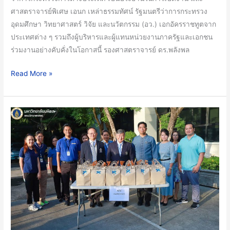
2566
ศาสตราจารย์พิเศษ เอนก เหล่าธรรมทัศน์ รัฐมนตรีว่าการกระทรวง
อุดมศึกษา วิทยาศาสตร์ วิจัย และนวัตกรรม (อว.) เอกอัครราชทูตจาก
ประเทศต่าง ๆ รวมถึงผู้บริหารและผู้แทนหน่วยงานภาครัฐและเอกชน
ร่วมงานอย่างคับคั่งในโอกาสนี้ รองศาสตราจารย์ ดร.พลังพล
Read More »
คณะ
วิทยาศาสตร์
มหาวิทยาลัย
มหิดล
ร่วม
งาน
เฉลิมพระเกียรติ
เนื่อง
ใน
โอกาส