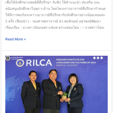
เพื่อให้นักศึกษาแพทย์มีที่ปรึกษา รับฟัง ให้คำแนะนำ ส่งเสริม และ
สนับสนุนนักศึกษาในทุก ๆ ด้าน โดยโครงการอาจารย์ที่ปรึกษากำหนด
ให้มีการพบกันระหว่างอาจารย์ที่ปรึกษากับนักศึกษาอย่างน้อยเทอมละ
2 ครั้ง เขียนข่าว : รองศาสตราจารย์ ดร.สมลักษณ์ อสุวพงษ์พัฒนา
เรียบเรียง : นางสาวปัณณพร แซ่แพ ตรวจสอบโดย : – ภาพข่าวโดย:
Read More »
คณะ
วิทย์
ม.มหิดล
ร่วม
งาน
ครบ
รอบ
49
ปี