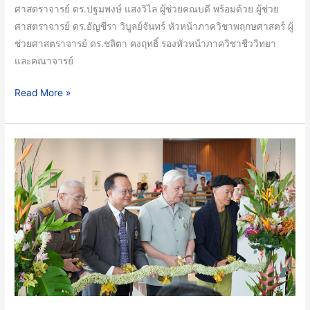
แห่ง
ศาสตราจารย์ ดร.ปฐมพงษ์ แสงวิไล ผู้ช่วยคณบดี พร้อมด้วย ผู้ช่วย
เอเชีย
ศาสตราจารย์ ดร.อัญชีรา วิบูลย์จันทร์ หัวหน้าภาควิชาพฤกษศาสตร์ ผู้
ตะวัน
ช่วยศาสตราจารย์ ดร.ชลิตา คงฤทธิ์ รองหัวหน้าภาควิชาชีววิทยา
ออก
และคณาจารย์
เฉียง
ใต้
Read More »
เดิน
หน้า
วิจัย
ภาค
ความ
วิชา
หลาก
พฤกษศาสตร์
หลาย
คณะ
ทาง
วิทยาศาสตร์
ชีวภาพ
มหาวิทยาลัย
และ
มหิดล
อนุรักษ์
และ
สิ่ง
เครือ
แวดล้อม
ข่าย