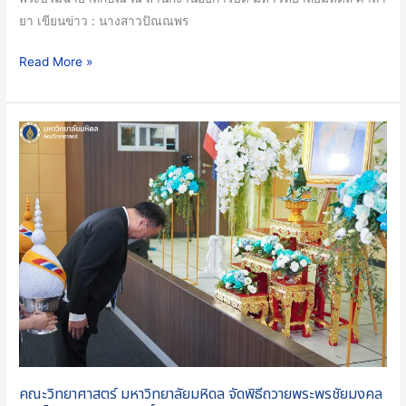
ยา เขียนข่าว : นางสาวปัณณพร
2566
ณ
Read More »
ม.มหิดล
ศาลา
ยา
คณะ
วิทยาศาสตร์
มหาวิทยาลัย
มหิดล
จัด
พิธี
ถวาย
พระพร
ชัยมงคล
สมเด็จ
พระนาง
เจ้า
คณะวิทยาศาสตร์ มหาวิทยาลัยมหิดล จัดพิธีถวายพระพรชัยมงคล
สิ