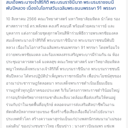
สมเด็จพระนางเจ้าสิริกิติ์ พระบรมราชินีนาถ พระบรมราชชนนี
ริกิ
พันปีหลวง เนื่องในโอกาสวันเฉลิมพระชนมพรรษา 91 พรรษา
ติ์
10 สิงหาคม 2566 คณะวิทยาศาสตร์ มหาวิทยาลัยมหิดล นำโดย รอง
พระบรม
ศาสตราจารย์ ดร.พลังพล คงเสรี คณบดี พร้อมด้วยคณาจารย์ และ
ราชินีนาถ
บุคลากร แต่งกายด้วยชุดสุภาพโทนสีฟ้าร่วมพิธีถวายพระพรชัยมงคล
พระบรม
สมเด็จพระนางเจ้าสิริกิติ์ พระบรมราชินีนาถ พระบรมราชชนนีพันปี
ราช
หลวง เนื่องในโอกาสวันเฉลิมพระชนมพรรษา 91 พรรษา โดยพร้อมใจ
ชนนี
ถวายพระพรชัยมงคล และร้องเพลงสรรเสริญพระบารมีร่วมกัน ณ ห้อง
พันปี
ประชุมอาคารสตางค์ มงคลสุข คณะวิทยาศาสตร์ มหาวิทยาลัยมหิดล
หลวง
พญาไทสมเด็จพระนางเจ้าสิริกิติ์ พระบรมราชินีนาถ พระบรมราชชนนี
เนื่อง
พันปีหลวง ได้ทรงปฏิบัติบำเพ็ญพระราชกรณียกิจ เพื่อประโยชน์สุขของ
ใน
อาณาประชาราษฎร์ตลอดมา ทรงเสด็จพระราชดำเนินเยี่ยมเยียน
โอกาส
ราษฎรทั่วทุกภูมิภาคของประเทศ ริเริ่มโครงการพระราชดำริน้อยใหญ่
วัน
การอนุรักษ์ทรัพยากรธรรมชาติและสิ่งแวดล้อมเพื่อส่งเสริมให้คนอยู่
เฉลิม
ร่วมกับป่าในเขตพื้นที่อนุรักษ์ ตลอดจนการส่งเสริมศิลปาชีพในงาน
พระชนมพรรษา
หัตถศิลป์หลากหลายแขนง ซึ่งสร้างชื่อเสียงเลื่องลือไกลไปยังนานา
91
ประเทศทั่วโลก สร้างความผาสุกร่มเย็นแก่ปวงพสกนิกรสมนาม“แม่ของ
พรรษา
แผ่นดิน” ของปวงชนชาวไทย เขียนข่าว : นางสาวปัณณพร แซ่แพ