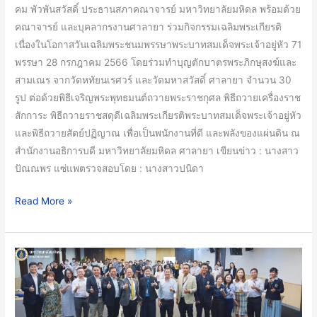
คม พัวพันสวัสดิ์ ประธานสภาคณาจารย์ มหาวิทยาลัยมหิดล พร้อมด้วย
28
คณาจารย์ และบุคลากรงานศาลายา ร่วมกิจกรรมเฉลิมพระเกียรติ
กรกฎาคม
เนื่องในโอกาสวันเฉลิมพระชนมพรรษาพระบาทสมเด็จพระเจ้าอยู่หัว 71
2566
พรรษา 28 กรกฎาคม 2566 โดยร่วมทำบุญตักบาตรพระภิกษุสงฆ์และ
ณ
สามเณร จากวัดหทัยนเรศวร์ และวัดมหาสวัสดิ์ ศาลายา จำนวน 30
ม.มหิดล
รูป ต่อด้วยพิธีเจริญพระพุทธมนต์ถวายพระราชกุศล พิธีถวายเครื่องราช
ศาลา
สักการะ พิธีถวายราชสดุดีเฉลิมพระเกียรติพระบาทสมเด็จพระเจ้าอยู่หัว
ยา
และพิธีถวายสัตย์ปฏิญาณ เพื่อเป็นพนักงานที่ดี และพลังของแผ่นดิน ณ
สำนักงานอธิการบดี มหาวิทยาลัยมหิดล ศาลายา เขียนข่าว : นางสาว
ปัณณพร แซ่แพตรวจสอบโดย : นางสาวปนิดา
Read More »
คณะ
วิทย์
ม.มหิดล
จัด