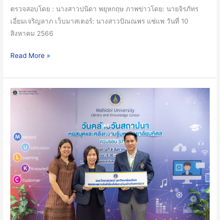
ตรวจสอบโดย : นางสาวปนิดา พยุหกฤษ ภาพข่าวโดย: นายจิรภัทร
เอี่ยมเจริญลาภ เว็บมาสเตอร์: นางสาวปัณณพร แซ่แพ วันที่ 10
สิงหาคม 2566
Read More »
คณะ
วิทย์
ม.มหิดล
ร่วม
งาน
วัน
คล้าย
วัน
สถาปนา
หอ
สมุด