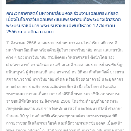
วัน
คณะวิทยาศาสตร์ มหาวิทยาลัยมหิดล ร่วมงานเฉลิมพระเกียรติ
เฉลิม
เนื่องในโอกาสวันเฉลิมพระชนมพรรษาสมเด็จพระนางเจ้าสิริกิติ์
พระชนมพรรษา
พระบรมราชินีนาถ พระบรมราชชนนีพันปีหลวง 12 สิงหาคม
สมเด็จ
2566 ณ ม.มหิดล ศาลายา
พระนาง
11 สิงหาคม 2566 ศาสตราจารย์ นพ.บรรจง มไหสวริยะ อธิการบดี
เจ้า
มหาวิทยาลัยมหิดล พร้อมด้วยผู้บริหารมหาวิทยาลัย คณะ และสถาบัน
สิ
ต่าง ๆ ของมหาวิทยาลัย รวมถึงคณะวิทยาศาสตร์ ซึ่งนำโดย รอง
ริกิ
ศาสตราจารย์ ดร.พลังพล คงเสรี คณบดี รองศาสตราจารย์ ดร.พันธ์ญา
ติ์
สุนินทบูรณ์ ผู้ช่วยคณบดี และ อาจารย์ ดร.ธิติคม พัวพันสวัสดิ์ ประธาน
พระบรม
สภาคณาจารย์ มหาวิทยาลัยมหิดล พร้อมด้วยคณาจารย์ และบุคลากร
ราชินีนาถ
งานศาลายา ร่วมกิจกรรมเฉลิมพระเกียรติ เนื่องในโอกาสวันเฉลิม
พระบรม
พระชนมพรรษาสมเด็จพระนางเจ้าสิริกิติ์ พระบรมราชินีนาถ พระบรม
ราช
ราชชนนีพันปีหลวง 12 สิงหาคม 2566 โดยร่วมทำบุญตักบาตรพระ
ชนนี
ภิกษุสงฆ์และสามเณร จากวัดหทัยนเรศวร์ และวัดมหาสวัสดิ์ ศาลายา
พันปี
จำนวน 30 รูป ต่อด้วยพิธีเจริญพระพุทธมนต์ถวายพระราชกุศล พิธี
หลวง
ถวายราชสดุดีเฉลิมพระเกียรติ และพิธีถวายพระพรชัยมงคล เบื้องหน้า
12
พระบรมฉายาลักษณ์ ณ สำนักงานอธิการบดี มหาวิทยาลัยมหิดล ศาลา
สิงหาคม