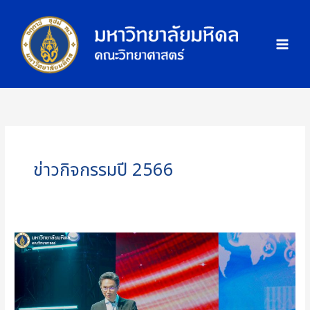
Skip
ภ
to
า
content
พ
กิ
จ
ก
ร
ร
ม
ข่าวกิจกรรมปี 2566
คณะ
วิทย์
iNT
ม.มหิดล
ร่วม