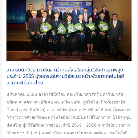
ม.มหิดล
คว้า
ทุน
ส่ง
เสริม
กลุ่ม
วิจัย
ศักยภาพ
สูง
อาจารย์นักวิจัย ม.มหิดล คว้าทุนส่งเสริมกลุ่มวิจัยศักยภาพสูง
ประจำ
ประจำปี 2565 มุ่งยกระดับงานวิจัยแนวหน้า พัฒนาเทคโนโลยี
ปี
อวกาศฝีมือคนไทย
2565
8 สิงหาคม 2566 อาจารย์นักวิจัย คณะวิทยาศาสตร์ มหาวิทยาลัย
มุ่ง
มหิดล ศาสตราจารย์พิเศษ ดร.เดวิด จอห์น รูฟโฟโล (Professor Dr.
ยก
David John Ruffolo) อาจารย์ประจำภาควิชาฟิสิกส์ หัวหน้าโครงการ
ระดับ
วิจัย ‘วิทยาศาสตร์และเทคโนโลยีของกัมมันตรังสีในอวกาศ’ ผู้ได้รับทุน
งาน
ส่งเสริมกลุ่มวิจัยศักยภาพสูงประจำปี 2565 – 2566 จากสำนักงานการ
วิจัย
วิจัยแห่งชาติ (วช.) และสำนักงานพัฒนาวิทยาศาสตร์และเทคโนโลยี
แนว