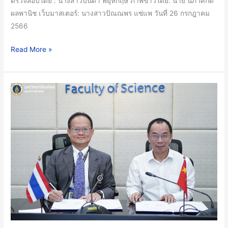
ตรวจสอบโดย : นางสาวปนิดา พยุหกฤษ ภาพข่าวโดย: นาย นภาศักดิ์
อยู่
ผลพานิช เว็บมาสเตอร์: นางสาวปัณณพร แซ่แพ วันที่ 26 กรกฎาคม
หัว
2566
28
กรกฎาคม
Read More »
คณะ
วิทย์
ม.มหิดล
ลง
นาม
MOU
สาน
ต่อ
ความ
ร่วม
มือ