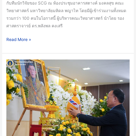
กับทีมนักวิจัยของ SCG ณ ห้องประชุมอาคารสตางค์ มงคลสุข คณะ
ด้าน
วิทยาศาสตร์ มหาวิทยาลัยมหิดล พญาไท โดยมีผู้เข้าร่วมงานทั้งหมด
วิจัย
รวมกว่า 100 คนในโอกาสนี้ ผู้บริหารคณะวิทยาศาสตร์ นำโดย รอง
เชิง
ศาสตราจารย์ ดร.พลังพล คงเสรี
พาณิชย์
ร่วม
Read More »
กับ
SCGC
สร้างOpen
คณะ
Innovation
วิทยาศาสตร์
เพื่อ
มหาวิทยาลัย
พัฒนา
มหิดล
วัสดุ
จัด
ที่
พิธี
ยั่งยืน
ถวาย
และ
ราช
วัสดุ
สดุดี
อัจฉริยะ
เฉลิมพระเกียรติ