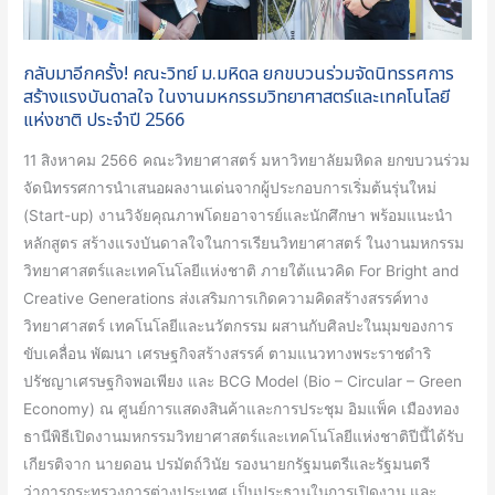
Summit
ขบวน
2023
ร่วม
กลับมาอีกครั้ง! คณะวิทย์ ม.มหิดล ยกขบวนร่วมจัดนิทรรศการ
จัด
สร้างแรงบันดาลใจ ในงานมหกรรมวิทยาศาสตร์และเทคโนโลยี
นิทรรศการ
แห่งชาติ ประจำปี 2566
สร้าง
แรง
11 สิงหาคม 2566 คณะวิทยาศาสตร์ มหาวิทยาลัยมหิดล ยกขบวนร่วม
บันดาล
จัดนิทรรศการนำเสนอผลงานเด่นจากผู้ประกอบการเริ่มต้นรุ่นใหม่
ใจ
(Start-up) งานวิจัยคุณภาพโดยอาจารย์และนักศึกษา พร้อมแนะนำ
ใน
หลักสูตร สร้างแรงบันดาลใจในการเรียนวิทยาศาสตร์ ในงานมหกรรม
งาน
วิทยาศาสตร์และเทคโนโลยีแห่งชาติ ภายใต้แนวคิด For Bright and
มหกรรม
Creative Generations ส่งเสริมการเกิดความคิดสร้างสรรค์ทาง
วิทยาศาสตร์
วิทยาศาสตร์ เทคโนโลยีและนวัตกรรม ผสานกับศิลปะในมุมของการ
และ
ขับเคลื่อน พัฒนา เศรษฐกิจสร้างสรรค์ ตามแนวทางพระราชดำริ
เทคโนโลยี
ปรัชญาเศรษฐกิจพอเพียง และ BCG Model (Bio – Circular – Green
แห่ง
Economy) ณ ศูนย์การแสดงสินค้าและการประชุม อิมแพ็ค เมืองทอง
ชาติ
ธานีพิธีเปิดงานมหกรรมวิทยาศาสตร์และเทคโนโลยีแห่งชาติปีนี้ได้รับ
ประจำ
เกียรติจาก นายดอน ปรมัตถ์วินัย รองนายกรัฐมนตรีและรัฐมนตรี
ปี
ว่าการกระทรวงการต่างประเทศ เป็นประธานในการเปิดงาน และ