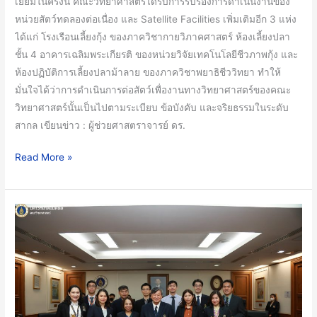
เยี่ยมในครั้งนี้ คณะวิทยาศาสตร์ได้รับการรับรองการดำเนินงานของ
ใน
หน่วยสัตว์ทดลองต่อเนื่อง และ Satellite Facilities เพิ่มเติมอีก 3 แห่ง
การ
ได้แก่ โรงเรือนเลี้ยงกุ้ง ของภาควิชากายวิภาคศาสตร์ ห้องเลี้ยงปลา
พัฒนา
ชั้น 4 อาคารเฉลิมพระเกียรติ ของหน่วยวิจัยเทคโนโลยีชีวภาพกุ้ง และ
หน่วย
ห้องปฏิบัติการเลี้ยงปลาม้าลาย ของภาควิชาพยาธิชีววิทยา ทำให้
สัตว์
มั่นใจได้ว่าการดำเนินการต่อสัตว์เพื่องานทางวิทยาศาสตร์ของคณะ
ทดลอง
วิทยาศาสตร์นั้นเป็นไปตามระเบียบ ข้อบังคับ และจริยธรรมในระดับ
เพื่อ
สากล เขียนข่าว : ผู้ช่วยศาสตราจารย์ ดร.
การ
วิจัย
Read More »
สู่
มาตรฐาน
สากล
2
อาจารย์
คณะ
วิทยาศาสตร์
คว้า
รางวัล