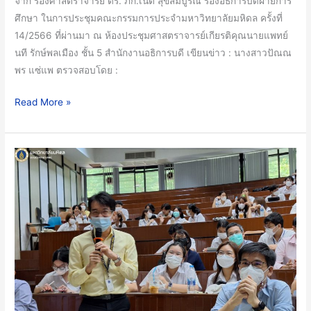
จาก รองศาสตราจารย์ ดร. ภก.เนติ สุขสมบูรณ์ รองอธิการบดีฝ่ายการ
ศึกษา ในการประชุมคณะกรรมการประจำมหาวิทยาลัยมหิดล ครั้งที่
14/2566 ที่ผ่านมา ณ ห้องประชุมศาสตราจารย์เกียรติคุณนายแพทย์
นที รักษ์พลเมือง ชั้น 5 สำนักงานอธิการบดี เขียนข่าว : นางสาวปัณณ
พร แซ่แพ ตรวจสอบโดย :
Read More »
คณะ
วิทย์
เปิด
ตัว
อาจารย์
ที่
ปรึกษา
นักศึกษา
แพทย์