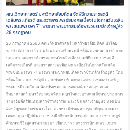
และ
ถวาย
คณะวิทยาศาสตร์ มหาวิทยาลัยมหิดล จัดพิธีถวายราชสดุดี
พระพร
เฉลิมพระเกียรติ และถวายพระพรชัยมงคลเนื่องในโอกาสวันเฉลิม
ชัยมงคล
พระชนมพรรษา 71 พรรษา พระบาทสมเด็จพระวชิรเกล้าเจ้าอยู่หัว
28 กรกฎาคม
เนื่อง
ใน
26 กรกฎาคม 2566 คณะวิทยาศาสตร์ มหาวิทยาลัยมหิดล นำโดย
โอกาส
รองศาสตราจารย์ ดร.พลังพล คงเสรี คณบดี พร้อมด้วยคณาจารย์ และ
วัน
บุคลากร แต่งกายด้วยชุดสุภาพโทนสีเหลืองร่วมพิธีถวายราชสดุดี
เฉลิม
เฉลิมพระเกียรติ และถวายพระพรชัยมงคล เนื่องในโอกาสวันเฉลิม
พระชนมพรรษา
พระชนมพรรษา 71 พรรษา พระบาทสมเด็จพระวชิรเกล้าเจ้าอยู่หัว โดย
71
พร้อมใจถวายราชสดุดี ถวายพระพรชัยมงคล และร้องเพลงสรรเสริญ
พรรษา
พระบารมีร่วมกัน ณ ห้องประชุมอาคารสตางค์ มงคลสุข คณะ
พระบาท
วิทยาศาสตร์ มหาวิทยาลัยมหิดล พญาไทพระบาทสมเด็จพระปรเมนทร
สมเด็จ
รามาธิบดีศรีสินทรมหาวชิราลงกรณ พระวชิรเกล้าเจ้าอยู่หัว ทรงเป็น
พระ
มิ่งขวัญของปวงชนชาวไทย ด้วยทรงมีพระมหากรุณาธิคุณ และพระ
วชิร
เมตตาคุณ ปฏิบัติพระราชกรณียกิจนานัปการแก่อาณาประชาราษฎร์
เกล้า
ด้วยพระวิริยอุตสาหะเสมอมา เขียนข่าว : นางสาวปัณณพร แซ่แพ
เจ้า