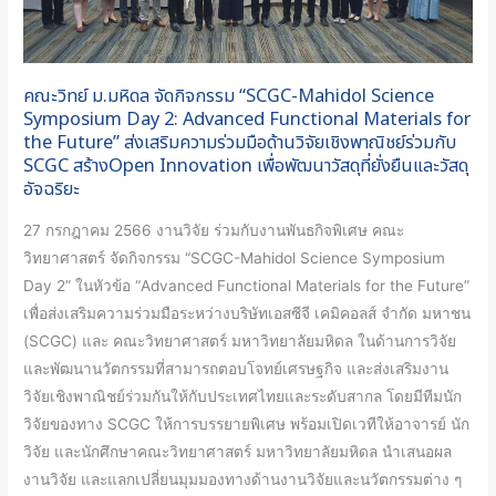
กิจกรรม
“SCGC-
Mahidol
คณะวิทย์ ม.มหิดล จัดกิจกรรม “SCGC-Mahidol Science
Science
Symposium Day 2: Advanced Functional Materials for
Symposium
the Future” ส่งเสริมความร่วมมือด้านวิจัยเชิงพาณิชย์ร่วมกับ
Day
SCGC สร้างOpen Innovation เพื่อพัฒนาวัสดุที่ยั่งยืนและวัสดุ
2:
อัจฉริยะ
Advanced
27 กรกฎาคม 2566 งานวิจัย ร่วมกับงานพันธกิจพิเศษ คณะ
Functional
วิทยาศาสตร์ จัดกิจกรรม “SCGC-Mahidol Science Symposium
Materials
Day 2” ในหัวข้อ “Advanced Functional Materials for the Future”
for
เพื่อส่งเสริมความร่วมมือระหว่างบริษัทเอสซีจี เคมิคอลส์ จำกัด มหาชน
the
(SCGC) และ คณะวิทยาศาสตร์ มหาวิทยาลัยมหิดล ในด้านการวิจัย
Future”
และพัฒนานวัตกรรมที่สามารถตอบโจทย์เศรษฐกิจ และส่งเสริมงาน
ส่ง
วิจัยเชิงพาณิชย์ร่วมกันให้กับประเทศไทยและระดับสากล โดยมีทีมนัก
เสริม
วิจัยของทาง SCGC ให้การบรรยายพิเศษ พร้อมเปิดเวทีให้อาจารย์ นัก
ความ
วิจัย และนักศึกษาคณะวิทยาศาสตร์ มหาวิทยาลัยมหิดล นำเสนอผล
ร่วม
งานวิจัย และแลกเปลี่ยนมุมมองทางด้านงานวิจัยและนวัตกรรมต่าง ๆ
มือ