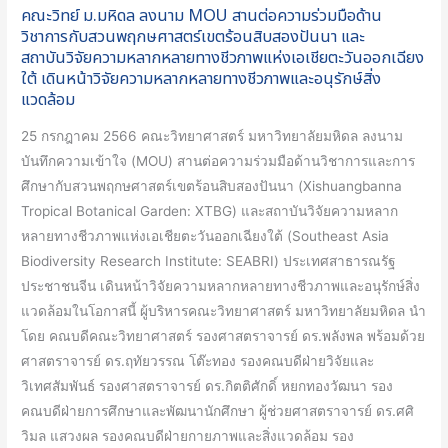
ด้าน
คณะวิทย์ ม.มหิดล ลงนาม MOU สานต่อความร่วมมือด้าน
วิชาการ
วิชาการกับสวนพฤกษศาสตร์เขตร้อนสิบสองปันนา และ
กับ
สถาบันวิจัยความหลากหลายทางชีวภาพแห่งเอเชียตะวันออกเฉียง
ใต้ เดินหน้าวิจัยความหลากหลายทางชีวภาพและอนุรักษ์สิ่ง
สวน
แวดล้อม
พฤกษศาสตร์
เขต
25 กรกฎาคม 2566 คณะวิทยาศาสตร์ มหาวิทยาลัยมหิดล ลงนาม
ร้อน
บันทึกความเข้าใจ (MOU) สานต่อความร่วมมือด้านวิชาการและการ
สิบ
ศึกษากับสวนพฤกษศาสตร์เขตร้อนสิบสองปันนา (Xishuangbanna
สอง
Tropical Botanical Garden: XTBG) และสถาบันวิจัยความหลาก
ปัน
หลายทางชีวภาพแห่งเอเชียตะวันออกเฉียงใต้ (Southeast Asia
นา
Biodiversity Research Institute: SEABRI) ประเทศสาธารณรัฐ
และ
ประชาชนจีน เดินหน้าวิจัยความหลากหลายทางชีวภาพและอนุรักษ์สิ่ง
สถาบันวิจัย
แวดล้อมในโอกาสนี้ ผู้บริหารคณะวิทยาศาสตร์ มหาวิทยาลัยมหิดล นำ
ความ
โดย คณบดีคณะวิทยาศาสตร์ รองศาสตราจารย์ ดร.พลังพล พร้อมด้วย
หลาก
ศาสตราจารย์ ดร.ฤทัยวรรณ โต๊ะทอง รองคณบดีฝ่ายวิจัยและ
หลาย
วิเทศสัมพันธ์ รองศาสตราจารย์ ดร.กิตติศักดิ์ หยกทองวัฒนา รอง
ทาง
คณบดีฝ่ายการศึกษาและพัฒนานักศึกษา ผู้ช่วยศาสตราจารย์ ดร.ศศิ
ชีวภาพ
วิมล แสวงผล รองคณบดีฝ่ายกายภาพและสิ่งแวดล้อม รอง