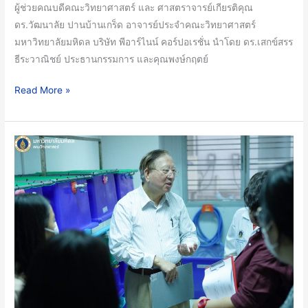
ดูแล
ผู้ช่วยคณบดีคณะวิทยาศาสตร์ และ ศาสตราจารย์เกียรติคุณ
สุขภาพ
ดร.วัฒนาลัย ปานบ้านเกร็ด อาจารย์ประจำคณะวิทยาศาสตร์
มหาวิทยาลัยมหิดล บริษัท พีอาร์ไนน์ คอร์ปอเรชั่น นำโดย ดร.เสกข์สรร
ธีระวาณิชย์ ประธานกรรมการ และคุณพงษ์กฤตย์
Read More »
หน่วย
สัตว์
ทดลอง
คณะ
วิทย์
ม.มหิดล
ได้
รับ
การ
รับรอง