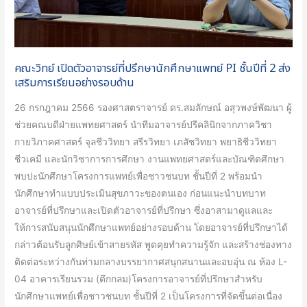
PI
ชั้น
ปี
ที่
คณะวิทย์ เปิดตัวอาจารย์ที่ปรึกษานักศึกษาแพทย์ PI ชั้นปีที่ 2 ส่ง
2
เสริมการเรียนอย่างรอบด้าน
ส่ง
เสริม
26 กรกฎาคม 2566 รองศาสตราจารย์ ดร.สมลักษณ์ อสุวพงษ์พัฒนา ผู้
การ
ช่วยคณบดีฝ่ายแพทยศาสตร์ นำทีมอาจารย์ปรีคลินิกจากภาควิชา
เรียน
กายวิภาคศาสตร์ จุลชีววิทยา สรีรวิทยา เภสัชวิทยา พยาธิชีววิทยา
อย่าง
ชีวเคมี และนักวิชาการการศึกษา งานแพทยศาสตร์และบัณฑิตศึกษา
รอบ
พบปะนักศึกษาโครงการแพทย์เพื่อชาวชนบท ชั้นปีที่ 2 พร้อมนำ
ด้าน
นักศึกษาทำแบบประเมินสุขภาวะของตนเอง ก่อนแนะนำบทบาท
อาจารย์ที่ปรึกษาและเปิดตัวอาจารย์ที่ปรึกษา ซึ่งอาสามาดูแลและ
ให้การสนับสนุนนักศึกษาแพทย์อย่างรอบด้าน โดยอาจารย์ที่ปรึกษาได้
กล่าวต้อนรับลูกศิษย์เข้าสายรหัส พูดคุยทำความรู้จัก และสร้างช่องทาง
ติดต่อระหว่างกันท่ามกลางบรรยากาศสนุกสนานและอบอุ่น ณ ห้อง L-
04 อาคารเรียนรวม (ตึกกลม)โครงการอาจารย์ที่ปรึกษาสำหรับ
นักศึกษาแพทย์เพื่อชาวชนบท ชั้นปีที่ 2 เป็นโครงการที่จัดขึ้นต่อเนื่อง