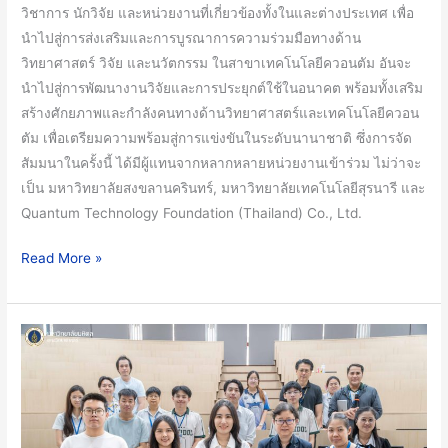
Metrology
วิชาการ นักวิจัย และหน่วยงานที่เกี่ยวข้องทั้งในและต่างประเทศ เพื่อ
พร้อม
นำไปสู่การส่งเสริมและการบูรณาการความร่วมมือทางด้าน
หารือ
วิทยาศาสตร์ วิจัย และนวัตกรรม ในสาขาเทคโนโลยีควอนตัม อันจะ
ความ
นำไปสู่การพัฒนางานวิจัยและการประยุกต์ใช้ในอนาคต พร้อมทั้งเสริม
ร่วม
สร้างศักยภาพและกำลังคนทางด้านวิทยาศาสตร์และเทคโนโลยีควอน
มือ
ตัม เพื่อเตรียมความพร้อมสู่การแข่งขันในระดับนานาชาติ ซึ่งการจัด
ทาง
สัมมนาในครั้งนี้ ได้มีผู้แทนจากหลากหลายหน่วยงานเข้าร่วม ไม่ว่าจะ
ด้าน
เป็น มหาวิทยาลัยสงขลานครินทร์, มหาวิทยาลัยเทคโนโลยีสุรนารี และ
วิทยาศาสตร์
Quantum Technology Foundation (Thailand) Co., Ltd.
และ
เทคโนโลยี
Read More »
ค
วอน
ตัม
คณะ
เพื่อ
วิทยาศาสตร์
มุ่ง
มหาวิทยาลัย
สู่
มหิดล
การ
จัด