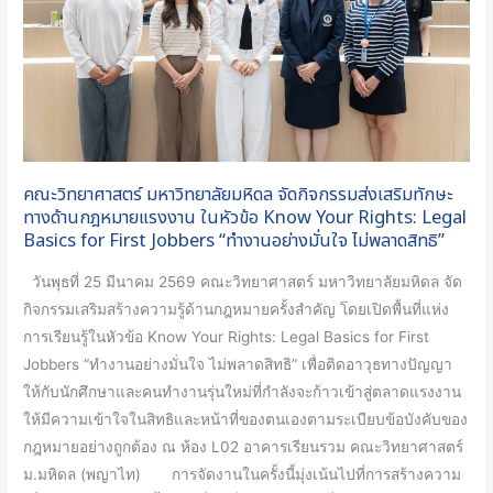
เป็น
กิจกรรม
ผู้นำ
ส่ง
ใน
เสริม
ระดับ
ทักษะ
ประเทศ
ทาง
และ
ด้าน
ยก
กฎหมาย
คณะวิทยาศาสตร์ มหาวิทยาลัยมหิดล จัดกิจกรรมส่งเสริมทักษะ
ระดับ
แรงงาน
ทางด้านกฎหมายแรงงาน ในหัวข้อ Know Your Rights: Legal
ขีด
ใน
Basics for First Jobbers “ทำงานอย่างมั่นใจ ไม่พลาดสิทธิ”
ความ
หัวข้อ
วันพุธที่ 25 มีนาคม 2569 คณะวิทยาศาสตร์ มหาวิทยาลัยมหิดล จัด
สามารถ
Know
กิจกรรมเสริมสร้างความรู้ด้านกฎหมายครั้งสำคัญ โดยเปิดพื้นที่แห่ง
ใน
Your
การเรียนรู้ในหัวข้อ Know Your Rights: Legal Basics for First
การ
Rights:
Jobbers “ทำงานอย่างมั่นใจ ไม่พลาดสิทธิ” เพื่อติดอาวุธทางปัญญา
แข่งขัน
Legal
ให้กับนักศึกษาและคนทำงานรุ่นใหม่ที่กำลังจะก้าวเข้าสู่ตลาดแรงงาน
สู่
Basics
ให้มีความเข้าใจในสิทธิและหน้าที่ของตนเองตามระเบียบข้อบังคับของ
เวที
for
กฎหมายอย่างถูกต้อง ณ ห้อง L02 อาคารเรียนรวม คณะวิทยาศาสตร์
สากล
First
ม.มหิดล (พญาไท) การจัดงานในครั้งนี้มุ่งเน้นไปที่การสร้างความ
Jobbers