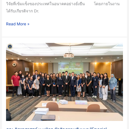
วิจัยที่เข้มแข็งของประเทศในอนาคตอย่างยั่งยืน โดยภายในงาน
ได้รับเกียรติจาก Dr.
Read More »
คณะ
วิทยาศาสตร์
ม.มหิดล
จัด
กิจกรรม
สัมมนา
“Special
Lecture
and
Research
Networking
Forum”