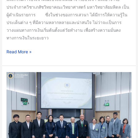
ความ
ประจำภาควิชาเภสัชวิทยาคณะวิทยาศาสตร์ มหาวิทยาลัยมหิดล เป็น
รู้
ผู้ดำเนินรายการ ซึ่งในช่วงของการเสวนา ได้มีการให้ความรู้ใน
ความ
ประเด็นต่าง ๆ ที่มีความหลากหลายและน่าสนใจ ไม่ว่าจะเป็นการ
เข้าใจ
วางแผนทางการเงินเริ่มต้นตั้งแต่วัยทำงาน เพื่อสร้างความมั่นคง
ใน
ทางการเงินในระยะยาว
ด้าน
การ
Read More »
วางแผน
ทางการ
เงิน
คณะ
การ
วิทย์
ลงทุน
ม.มหิดล
และ
ร่วม
การ
กับ
วางแผน
กองทุน
เพื่อ
ศาสตราจารย์
การ
เกียรติยศ
เกษียณ
ประสพ