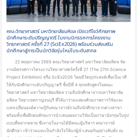
และ
นักศึกษา
Deep
ระดับ
Talent
ปริญญา
ตรี
คณะวิทยาศาสตร์ มหาวิทยาลัยมหิดล เปิดเวทีโชว์ศักยภาพ
ใน
นักศึกษาระดับปริญญาตรี ในงานนิทรรศการโครงงาน
งาน
วิทยาศาสตร์ ครั้งที่ 27 (SciEx2026) พร้อมร่วมส่งเสริม
นักศึกษาสู่การเป็นนักวิจัยรุ่นใหม่ในระดับสากล
นิทรรศการ
โครง
22 พฤษภาคม 2569 คณะวิทยาศาสตร์ มหาวิทยาลัยมหิดล จัด
งาน
งานนิทรรศการโครงงานวิทยาศาสตร์ครั้งที่ 27 (The 27th Science
วิทยาศาสตร์
Project Exhibition) หรือ SciEx2026 โดยมีวัตถุประสงค์เพื่อเป็นเวที
ครั้ง
ให้กับนักศึกษาระดับปริญญาตรี ชั้นปีที่ 4 ทุกหลักสูตรในคณะ
ที่
วิทยาศาสตร์ มหาวิทยาลัยมหิดล รวมถึงนักศึกษาจากมหาวิทยาลัย
27
มหิดล วิทยาเขตกาญจนบุรี ที่ได้มาร่วมแสดงศักยภาพการวิจัยและ
(SciEx2026)
แลกเปลี่ยนองค์ความรู้กับคณาจารย์รวมถึงนักศึกษาจากต่างสาขา
พร้อม
พร้อมทั้งเพื่อฝึกฝนทักษะการนำเสนอผลงานวิจัยเป็นภาษาอังกฤษในรูป
ร่วม
แบบที่หลากหลาย ซึ่งภายในงานได้มีคณะผู้บริหาร คณาจารย์
ส่ง
นักศึกษา เข้าร่วมและเป็นกำลังใจให้แก่ผู้นำเสนอกันอย่างคับคั่ง ณ
เสริม