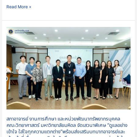
Read More »
สภา
อาจารย์
งานการ
ศึกษา
และ
หน่วย
พัฒนา
ทรัพยากร
บุคคล
คณะ
วิทยาศาสตร์
มหาวิทยาลัย
สภาอาจารย์ งานการศึกษา และหน่วยพัฒนาทรัพยากรบุคคล
มหิดล
คณะวิทยาศาสตร์ มหาวิทยาลัยมหิดล จัดเสวนาพิเศษ “ดูแลอย่าง
จัด
เข้าใจ ใส่ใจทุกความแตกต่าง”พร้อมส่งเสริมบทบาทอาจารย์และ