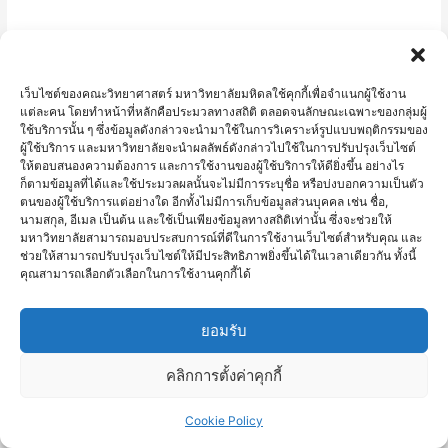
Teach
for
Thailand
คณะ
เว็บไซต์ของคณะวิทยาศาสตร์ มหาวิทยาลัยมหิดลใช้คุกกี้เพื่อจำแนกผู้ใช้งาน
วิทย์
แต่ละคน โดยทำหน้าที่หลักคือประมวลทางสถิติ ตลอดจนลักษณะเฉพาะของกลุ่มผู้
ม.มหิดล
ใช้บริการนั้น ๆ ซึ่งข้อมูลดังกล่าวจะนำมาใช้ในการวิเคราะห์รูปแบบพฤติกรรมของ
จัด
ผู้ใช้บริการ และมหาวิทยาลัยจะนำผลลัพธ์ดังกล่าวไปใช้ในการปรับปรุงเว็บไซต์
ให้ตอบสนองความต้องการ และการใช้งานของผู้ใช้บริการให้ดียิ่งขึ้น อย่างไร
กิจกรรม
ก็ตามข้อมูลที่ได้และใช้ประมวลผลนั้นจะไม่มีการระบุชื่อ หรือบ่งบอกความเป็นตัว
เสวนา
ตนของผู้ใช้บริการแต่อย่างใด อีกทั้งไม่มีการเก็บข้อมูลส่วนบุคคล เช่น ชื่อ,
นามสกุล, อีเมล เป็นต้น และใช้เป็นเพียงข้อมูลทางสถิติเท่านั้น ซึ่งจะช่วยให้
พิเศษ
มหาวิทยาลัยสามารถมอบประสบการณ์ที่ดีในการใช้งานเว็บไซต์สำหรับคุณ และ
Mahidol
ช่วยให้สามารถปรับปรุงเว็บไซต์ให้มีประสิทธิภาพยิ่งขึ้นได้ในเวลาเดียวกัน ทั้งนี้
Science
คุณสามารถเลือกตัวเลือกในการใช้งานคุกกี้ได้
Cafe
คณะวิทย์ ม.มหิดล จัดกิจกรรมเสวนาพิเศษ Mahidol Science
Vol.3:
ยอมรับ
Cafe Vol.3: Nobel Prize in Chemistry 2025 จุดประกายและ
Nobel
สร้างแรงบันดาลใจให้กับเยาวชนในการเรียนวิทยาศาสตร์
Prize
คลิกการตั้งค่าคุกกี้
in
14 พฤศจิกายน 2568 คณะวิทยาศาสตร์ มหาวิทยาลัยมหิดล จัด
Cookie Policy
Chemistry
กิจกรรมเสวนาพิเศษ Mahidol Science Cafe Vol. 3: Nobel Prize in
2025
Chemistry 2025 เพื่อเผยแพร่องค์ความรู้ด้านเคมีสมัยใหม่ พร้อมนำ