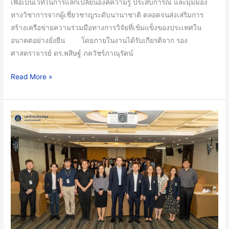
เพื่อเป็นเวทีในการแลกเปลี่ยนองค์ความรู้ ประสบการณ์ และมุมมอง
ข่าย
ทางวิชาการจากผู้เชี่ยวชาญระดับนานาชาติ ตลอดจนส่งเสริมการ
ความ
สร้างเครือข่ายความร่วมมือทางการวิจัยที่เข้มแข็งของประเทศใน
ร่วม
อนาคตอย่างยั่งยืน โดยภายในงานได้รับเกียรติจาก รอง
มือ
ศาสตราจารย์ ดร.พสิษฐ์ ภควัชร์ภาณุรัตน์
ทาง
วิชาการ
Read More »
ระดับ
นานาชาติ
คณะ
วิทยาศาสตร์
ม.มหิดล
จัด
สัมมนา
เชิง
วิชาการ
ภาย
ใต้