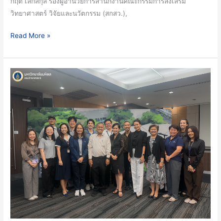
กฤต เล็กสกุล รองผู้อำนวยการสำนักงานคณะกรรมการส่งเสริม
โครงการ
วิทยาศาสตร์ วิจัยและนวัตกรรม (สกสว.),
วิจัย
ให้
Read More »
โดน
ใจ
และ
คณะ
คว้า
วิทย์
โอกาส
ม.มหิดล
การ
นำ
รับ
โดย
ทุน
สภา
อาจารย์
และ
หน่วย
พัฒนา
ทรัพยากร
บุคคล