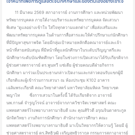
เจ้าหน้าที่เพื่อการดูแลจิตใจนักศึกษาและของตนเองอย่างเข้าใจ
เสวนา
พิเศษ
11 มีนาคม 2569 สภาอาจารย์ งานการศึกษา และหน่วยพัฒนา
“ดูแล
ทรัพยากรบุคคล ภายใต้งานบริหารและทรัพยากรบุคคล จัดเสวนา
อย่าง
พิเศษ “ดูแลอย่างเข้าใจ ใส่ใจทุกความแตกต่าง” เพื่อส่งเสริมและ
เข้าใจ
พัฒนาทรัพยากรบุคคล ในด้านการสื่อสารและให้คำปรึกษาแก่นักศึกษา
ใส่ใจ
ที่มีปัญหาสุขภาพจิต โดยมีกลุ่มเป้าหมายหลักคือคณาจารย์และเจ้า
ทุก
หน้าที่สายสนับสนุน ที่มีหน้าที่ดูแลนักศึกษาในระดับปริญญาตรีและ
ความ
นักศึกษาระดับบัณฑิตศึกษา โดยในช่วงการเปิดเสวนาได้รับเกียรติจาก
แตก
ผู้ช่วยศาสตราจารย์ ดร.พูนทวี แซ่เตีย ผู้ช่วยคณบดีฝ่ายกิจการ
ต่าง”พร้อม
นักศึกษา มาร่วมเป็นประธานกล่าวเปิดงานและกล่าวตอนรับแขกผู้มี
ส่ง
เกียรติและผู้เข้าร่วมการเสวนา ณ ห้องประชุม K102 อาคาร
เสริม
เฉลิมพระเกียรติ คณะวิทยาศาสตร์ มหาวิทยาลัยมหิดล วิทยาเขต
บทบาท
พญาไท ซึ่งการเสวนาในครั้งนี้ ได้รับเกียรติจาก อาจารย์
อาจารย์
นพ.กานต์ จำรูญโรจน์ อาจารย์จากภาควิชาจิตเวชศาสตร์ คณะ
และ
แพทยศาสตร์โรงพยาบาลรามาธิบดี และ คุณศิริวดี อรุณจินดาตระกูล
เจ้า
นักจิตวิทยา งานกิจการนักศึกษา สำนักงานการศึกษา คณะ
หน้าที่
แพทยศาสตร์โรงพยาบาลรามาธิบดี มาเป็นวิทยากรให้ความรู้ โดยมี ผู้
เพื่อ
ช่วยศาสตราจารย์ ดร.สิทธิวุฒิ เจริญสุทธิวรากุล กรรมการสภาอาจารย์