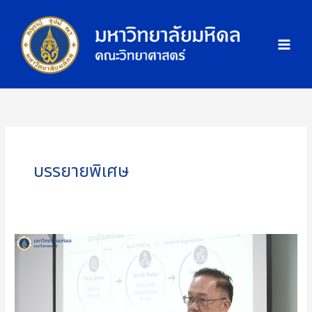
Skip
ภ
to
า
content
พ
กิ
จ
ก
ร
ร
ม
บรรยายพิเศษ
คณะ
วิทยาศาสตร์
มหาวิทยาลัย
มหิดล
เดิน