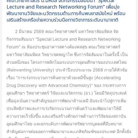
คณะวิทยาศาสตร์ ม.มหิดล จัดกิจกรรมสัมมนา “Special
เพื่อ
Lecture and Research Networking Forum” เพื่อมุ่ง
มุ่ง
พัฒนางานวิจัยและนวัตกรรมด้านการค้นพบยาสมัยใหม่ พร้อม
เสริมสร้างเครือข่ายความร่วมมือทางวิชาการระดับนานาชาติ
พัฒนา
งาน
2 มีนาคม 2569 คณะวิทยาศาสตร์ มหาวิทยาลัยมหิดล จัด
วิจัย
กิจกรรมสัมมนา “Special Lecture and Research Networking
และ
Forum” ณ ห้องประชุมอาคารสตางค์มงคลสุข คณะวิทยาศาสตร์
นวัตกรรม
มหาวิทยาลัยมหิดล วิทยาเขตพญาไท ซึ่งการจัดสัมมนาในครั้งนี้ เป็น
ด้าน
ส่วนหนึ่งของ โครงการพลิกโฉมระบบการอุดมศึกษาของประเทศไทย
การ
(Reinventing University) ประจำปีงบประมาณ 2568 ภายใต้หัวข้อ
ค้น
เรื่อง “การเร่งกระบวนการค้นหายาด้วยเคมีขั้นสูง (Accelerating
พบ
Drug Discovery with Advanced Chemistry)” ของ กระทรวงการ
ยา
อุดมศึกษา วิทยาศาสตร์ วิจัยและนวัตกรรม (อว.) โดยมีวัตถุประสงค์
สมัย
เพื่อมุ่งเน้นความสำคัญของการพัฒนาด้านเคมี อันจะนำไปสู่การเพิ่ม
ใหม่
ประสิทธิภาพและการเร่งรัดกระบวนการค้นคว้าและพัฒนายาให้มี
พร้อม
ความรวดเร็วยิ่งขึ้น และเสริมสร้างศักยภาพด้านการวิจัยของสถาบัน
เสริม
อุดมศึกษาไทย และยกระดับการพัฒนาทรัพยากรบุคคลที่มีบทบาท
สร้าง
สำคัญต่อการต่อยอดการพัฒนายาและเภสัชภัณฑ์ของประเทศ อีกทั้งยัง
เครือ