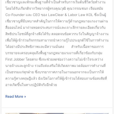
เชี่ยวชาญและทักษะพื้นฐานที่จำเป็นสำหรับการเริ่มต้นชีวิตวัยทำงาน
“ทำงาน
โดยได้รับเกียรติจากวิทยากรผู้ทรงคุณวุฒิ คุณวรรณชนก เจียมสมัย
อย่าง
Co-Founder และ CEO ของ LawClear & Labor Law KOL ซึ่งเป็นผู้
มั่นใจ
เชี่ยวชาญที่มีบทบาทสำคัญในการให้ความรู้ด้านกฎหมายแรงงานผ่าน
ไม่
สื่อออนไลน์ มาถ่ายทอดประสบการณ์และเจาะลึกรายละเอียดเกี่ยวกับ
พลาด
สิทธิประโยชน์ที่ลูกจ้างพึงได้รับ ตลอดจนข้อควรระวังในสัญญาจ้างงาน
สิทธิ”
เพื่อให้ผู้เข้าร่วมกิจกรรมสามารถนำความรู้ไปประยุกต์ใช้ในการทำงาน
ได้อย่างมีประสิทธิภาพและมีความมั่นคง สำหรับเนื้อหาของการ
บรรยายจะครอบคลุมถึงพื้นฐานกฎหมายแรงงานที่เกี่ยวข้องกับกลุ่ม
First Jobber โดยตรง ซึ่งจะช่วยลดช่องว่างความไม่เข้าใจระหว่าง
นายจ้างและลูกจ้าง รวมถึงส่งเสริมให้เกิดสภาพแวดล้อมการทำงานที่
เป็นธรรมแก่ทุกฝ่าย ซึ่งบรรยากาศภายในงานนอกจากจะเป็นการให้
ความรู้ทางทฤษฎีแล้ว ยังเปิดโอกาสให้ผู้เข้าร่วมได้สอบถามข้อสงสัยที่
อาจเกิดขึ้นในทางปฏิบัติจริงอีกด้วย
Read More »