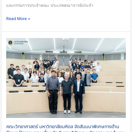
การ
และกรรมการประจำคณะ ประเภทคณาจารย์ประจำ
ดูแล
จิตใจ
Read More »
นักศึกษา
และ
ของ
คณะ
ตนเอง
วิทยาศาสตร์
อย่าง
มหาวิทยาลัย
เข้าใจ
มหิดล
จัด
สัมมนา
พิเศษ
ทาง
ด้าน
Drug
Discovery
เพื่อ
คณะวิทยาศาสตร์ มหาวิทยาลัยมหิดล จัดสัมมนาพิเศษทางด้าน
ผลัก