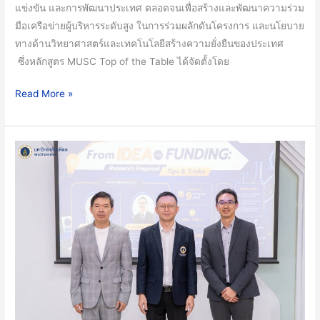
แข่งขัน และการพัฒนาประเทศ ตลอดจนเพื่อสร้างและพัฒนาความร่วม
ความ
มือเครือข่ายผู้บริหารระดับสูง ในการร่วมผลักดันโครงการ และนโยบาย
รู้
ทางด้านวิทยาศาสตร์และเทคโนโลยีสร้างความยั่งยืนของประเทศ
ความ
ซึ่งหลักสูตร MUSC Top of the Table ได้จัดตั้งโดย
เข้าใจ
และ
Read More »
วิสัย
ทัศน์
แก่
คณะ
ผู้นำ
วิทยาศาสตร์
และ
มหาวิทยาลัย
ผู้
มหิดล
บริหาร
นำ
ระดับ
โดย
สูง
งาน
จาก
วิจัย
ทั้ง
และ
ภาค
นวัตกรรม
รัฐ