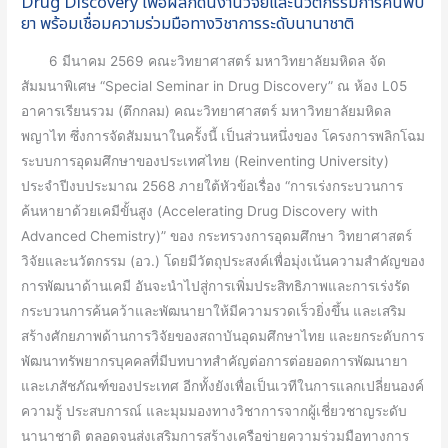
Drug Discovery เพื่อผลักดันงานวิจัยและนวัตกรรมการค้นพบ
ดัน
ยา พร้อมเชื่อมความร่วมมือทางวิชาการระดับนานาชาติ
งาน
6 มีนาคม 2569 คณะวิทยาศาสตร์ มหาวิทยาลัยมหิดล จัด
วิจัย
สัมมนาพิเศษ “Special Seminar in Drug Discovery” ณ ห้อง L05
และ
อาคารเรียนรวม (ตึกกลม) คณะวิทยาศาสตร์ มหาวิทยาลัยมหิดล
นวัตกรรม
พญาไท ซึ่งการจัดสัมมนาในครั้งนี้ เป็นส่วนหนึ่งของ โครงการพลิกโฉม
การ
ระบบการอุดมศึกษาของประเทศไทย (Reinventing University)
ค้น
ประจำปีงบประมาณ 2568 ภายใต้หัวข้อเรื่อง “การเร่งกระบวนการ
พบยา
ค้นหายาด้วยเคมีขั้นสูง (Accelerating Drug Discovery with
พร้อม
Advanced Chemistry)” ของ กระทรวงการอุดมศึกษา วิทยาศาสตร์
เชื่อม
วิจัยและนวัตกรรม (อว.) โดยมีวัตถุประสงค์เพื่อมุ่งเน้นความสำคัญของ
ความ
การพัฒนาด้านเคมี อันจะนำไปสู่การเพิ่มประสิทธิภาพและการเร่งรัด
ร่วม
กระบวนการค้นคว้าและพัฒนายาให้มีความรวดเร็วยิ่งขึ้น และเสริม
มือ
สร้างศักยภาพด้านการวิจัยของสถาบันอุดมศึกษาไทย และยกระดับการ
ทาง
พัฒนาทรัพยากรบุคคลที่มีบทบาทสำคัญต่อการต่อยอดการพัฒนายา
วิชาการ
และเภสัชภัณฑ์ของประเทศ อีกทั้งยังเพื่อเป็นเวทีในการแลกเปลี่ยนองค์
ระดับ
ความรู้ ประสบการณ์ และมุมมองทางวิชาการจากผู้เชี่ยวชาญระดับ
นานาชาติ
นานาชาติ ตลอดจนส่งเสริมการสร้างเครือข่ายความร่วมมือทางการ