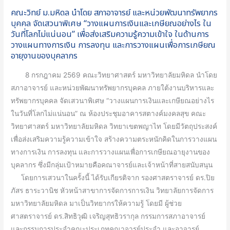
จัด
คณะวิทย์ ม.มหิดล นำโดย สภาอาจารย์ และหน่วยพัฒนาทรัพยากร
เสวนา
บุคคล จัดเสวนาพิเศษ “วางแผนการเงินและเกษียณอย่างไร ใน
พิเศษ
วันที่โลกไม่แน่นอน” เพื่อส่งเสริมความรู้ความเข้าใจ ในด้านการ
“วางแผน
วางแผนทางการเงิน การลงทุน และการวางแผนเพื่อการเกษียณ
การ
อายุงานของบุคลากร
เงิน
8 กรกฎาคม 2569 คณะวิทยาศาสตร์ มหาวิทยาลัยมหิดล นำโดย
และ
สภาอาจารย์ และหน่วยพัฒนาทรัพยากรบุคคล ภายใต้งานบริหารและ
เกษียณ
ทรัพยากรบุคคล จัดเสวนาพิเศษ “วางแผนการเงินและเกษียณอย่างไร
อย่างไร
ในวันที่โลกไม่แน่นอน” ณ ห้องประชุมอาคารสตางค์มงคลสุข คณะ
ใน
วิทยาศาสตร์ มหาวิทยาลัยมหิดล วิทยาเขตพญาไท โดยมีวัตถุประสงค์
วัน
เพื่อส่งเสริมความรู้ความเข้าใจ สร้างความตระหนักคิดในการวางแผน
ที่
ทางการเงิน การลงทุน และการวางแผนเพื่อการเกษียณอายุงานของ
โลก
บุคลากร ซึ่งมีกลุ่มเป้าหมายคือคณาจารย์และเจ้าหน้าที่สายสนับสนุน
ไม่
โดยการเสวนาในครั้งนี้ ได้รับเกียรติจาก รองศาสตราจารย์ ดร.ปิย
แน่นอน”
ภัสร ธาระวานิช หัวหน้าสาขาการจัดการการเงิน วิทยาลัยการจัดการ
เพื่อ
มหาวิทยาลัยมหิดล มาเป็นวิทยากรให้ความรู้ โดยมี ผู้ช่วย
ส่ง
ศาสตราจารย์ ดร.สิทธิวุฒิ เจริญสุทธิวรากุล กรรมการสภาอาจารย์
เสริม
และกรรมการประจำคณะประเภทคณาจารย์ประจำ และอาจารย์