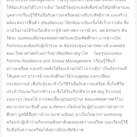
วิธี
ให้ล้มแล้วลุกได้ไวกว่าเดิม” โดยมีวัตถุประสงค์เพื่อช่วยให้นักศึกษาและ
แก้
บุคลากรเรียนรู้วิธีรับมือกับความเครียดอย่างมีประสิทธิภาพ และสร้าง
ความเครียด
พลังแห่งการฟื้นตัว (Resilience) ให้กลับมาเข้มแข็งได้เร็วกว่าเดิม ซึ่ง
และ
ภายในงานได้รับเกียรติจาก ผู้ช่วยศาสตราจารย์ ดร. นพ.พรรษกร ตัน
สร้าง
รัตนะ รองคณบดีฝ่ายแพทยศาสตร์และบัณฑิตศึกษา มากล่าวเปิด
พลัง
กิจกรรมและต้อนรับผู้เข้าร่วม ณ ห้องประชุมอาคารสตางค์ มงคลสุข
ให้
คณะวิทยาศาสตร์ มหาวิทยาลัยมหิดล พญาไท โดยรูปแบบของ
ล้ม
กิจกรรม Resilience and Stress Management “เรียนรู้วิธีแก้
แล้ว
ความเครียด และสร้างพลังให้ล้มแล้วลุกได้ไวกว่าเดิม” เป็นกิจกรรมที่
ลุก
ให้บุคลากร อาจารย์ และนักศึกษาได้ร่วมพูดคุย แลกเปลี่ยน
ได้
ประสบการณ์ เพื่อรับรู้และเข้าใจวิธีรับมือกับความเครียด ทั้งในชีวิต
ไว
ประจำวันและในการทำงาน ซึ่งได้รับเกียรติจาก ผศ.พญ.จิราภรณ์
กว่า
อรุณากูร (หมอโอ๋ จากเพจเลี้ยงลูกนอกบ้าน) คณะแพทยศาสตร์โรง
เดิม”
พยาบาลรามาธิบดี และ อ.ภัทรภร เกิดจังหวัด ผู้อำนวยการฝ่ายการ
ศึกษา มูลนิธิสื่อชาวบ้าน (มะขามป้อม) มาเป็นวิทยากร workshop
พร้อมนำผู้เข้าร่วมกิจกรรมค้นหาต้นตอของความเครียด และเรียนรู้วิธี
รับมือกับความเครียดได้อย่างมีประสิทธิภาพ