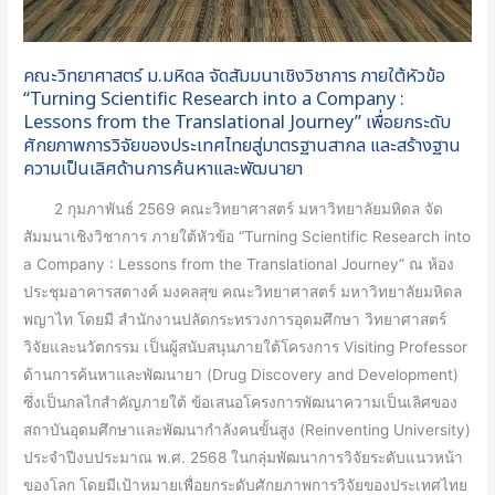
หัวข้อ
“Turning
Scientific
คณะวิทยาศาสตร์ ม.มหิดล จัดสัมมนาเชิงวิชาการ ภายใต้หัวข้อ
Research
“Turning Scientific Research into a Company :
into
Lessons from the Translational Journey” เพื่อยกระดับ
ศักยภาพการวิจัยของประเทศไทยสู่มาตรฐานสากล และสร้างฐาน
a
ความเป็นเลิศด้านการค้นหาและพัฒนายา
Company
:
2 กุมภาพันธ์ 2569 คณะวิทยาศาสตร์ มหาวิทยาลัยมหิดล จัด
Lessons
สัมมนาเชิงวิชาการ ภายใต้หัวข้อ “Turning Scientific Research into
from
a Company : Lessons from the Translational Journey” ณ ห้อง
the
ประชุมอาคารสตางค์ มงคลสุข คณะวิทยาศาสตร์ มหาวิทยาลัยมหิดล
Translational
พญาไท โดยมี สำนักงานปลัดกระทรวงการอุดมศึกษา วิทยาศาสตร์
Journey”
วิจัยและนวัตกรรม เป็นผู้สนับสนุนภายใต้โครงการ Visiting Professor
เพื่อ
ด้านการค้นหาและพัฒนายา (Drug Discovery and Development)
ยก
ซึ่งเป็นกลไกสำคัญภายใต้ ข้อเสนอโครงการพัฒนาความเป็นเลิศของ
ระดับ
สถาบันอุดมศึกษาและพัฒนากำลังคนขั้นสูง (Reinventing University)
ศักยภาพ
ประจำปีงบประมาณ พ.ศ. 2568 ในกลุ่มพัฒนาการวิจัยระดับแนวหน้า
การ
ของโลก โดยมีเป้าหมายเพื่อยกระดับศักยภาพการวิจัยของประเทศไทย