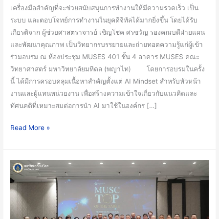
งาน
เครื่องมือสำคัญที่จะช่วยสนับสนุนการทำงานให้มีความรวดเร็ว เป็น
สำนักงาน
ระบบ และตอบโจทย์การทำงานในยุคดิจิทัลได้มากยิ่งขึ้น โดยได้รับ
และ
เกียรติจาก ผู้ช่วยศาสตราจารย์ เชิญโชค ศรขวัญ รองคณบดีฝ่ายแผน
ขับ
และพัฒนาคุณภาพ เป็นวิทยากรบรรยายและถ่ายทอดความรู้แก่ผู้เข้า
เคลื่อน
ร่วมอบรม ณ ห้องประชุม MUSES 401 ชั้น 4 อาคาร MUSES คณะ
องค์กร
วิทยาศาสตร์ มหาวิทยาลัยมหิดล (พญาไท) โดยการอบรมในครั้ง
สู่
นี้ ได้มีการครอบคลุมเนื้อหาสำคัญตั้งแต่ AI Mindset สำหรับหัวหน้า
ความ
งานและผู้แทนหน่วยงาน เพื่อสร้างความเข้าใจเกี่ยวกับแนวคิดและ
เป็น
ทัศนคติที่เหมาะสมต่อการนำ AI มาใช้ในองค์กร […]
เลิศ
Read More »
คณะ
วิทยาศาสตร์
มหาวิทยาลัย
มหิดล
จัด