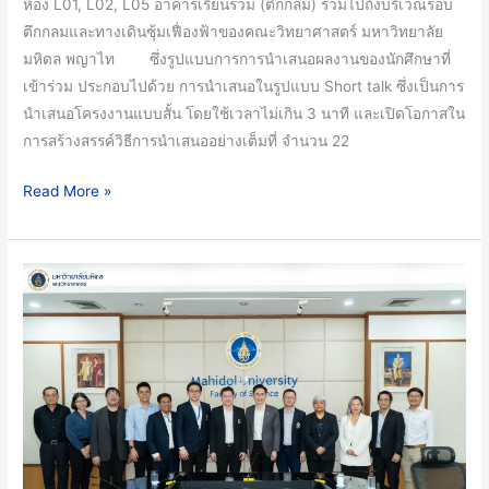
ห้อง L01, L02, L05 อาคารเรียนรวม (ตึกกลม) รวมไปถึงบริเวณรอบ
นักศึกษา
ตึกกลมและทางเดินซุ้มเฟื่องฟ้าของคณะวิทยาศาสตร์ มหาวิทยาลัย
สู่
มหิดล พญาไท ซึ่งรูปแบบการการนำเสนอผลงานของนักศึกษาที่
การ
เข้าร่วม ประกอบไปด้วย การนำเสนอในรูปแบบ Short talk ซึ่งเป็นการ
เป็น
นำเสนอโครงงานแบบสั้น โดยใช้เวลาไม่เกิน 3 นาที และเปิดโอกาสใน
นัก
การสร้างสรรค์วิธีการนำเสนออย่างเต็มที่ จำนวน 22
วิจัย
รุ่น
Read More »
ใหม่
ใน
ระดับ
คณะ
สากล
วิทยาศาสตร์
มหาวิทยาลัย
มหิดล
นำ
โดย
ภาค
วิชา