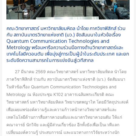
ฟิสิกส์
ร่วม
กับ
สถาบัน
คณะวิทยาศาสตร์ มหาวิทยาลัยมหิดล นำโดย ภาควิชาฟิสิกส์ ร่วม
มาตร
กับ สถาบันมาตรวิทยาแห่งชาติ (มว.) จัดสัมมนาในหัวข้อเรื่อง
วิทยา
Quantum Communication Technologies and
Metrology พร้อมหารือความร่วมมือทางด้านวิทยาศาสตร์และ
แห่ง
เทคโนโลยีควอนตัม เพื่อมุ่งสู่การเป็นผู้นำในระดับประเทศ และยก
ชาติ
ระดับขีดความสามารถในการแข่งขันสู่เวทีสากล
(มว.)
จัด
27 มีนาคม 2569 คณะวิทยาศาสตร์ มหาวิทยาลัยมหิดล นำโดย
สัมมนา
ภาควิชาฟิสิกส์ ร่วมกับ สถาบันมาตรวิทยาแห่งชาติ (มว.) จัดสัมมนา
ใน
ในหัวข้อเรื่อง Quantum Communication Technologies and
หัวข้อ
Metrology ณ ห้องประชุม K102 อาคารเฉลิมพระเกียรติ คณะ
เรื่อง
วิทยาศาสตร์ มหาวิทยาลัยมหิดล วิทยาเขตพญาไท โดยมีวัตถุประสงค์
Quantum
เพื่อเผยแพร่องค์ความรู้และความก้าวหน้าทางวิทยาศาสตร์และ
Communication
เทคโนโลยีด้านการสื่อสารควอนตัมและมาตรวิทยาควอนตัม ให้แก่
Technologies
คณาจารย์ นักวิจัย และผู้มีส่วนเกี่ยวข้อง อีกทั้งยังเพื่อเป็นเวทีแลก
and
เปลี่ยนองค์ความรู้ ประสบการณ์ และแนวทางการวิจัยระหว่างนัก