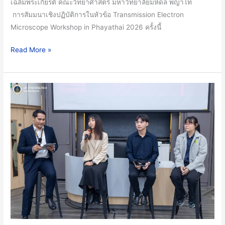
เฉลิมพระเกียรติ คณะวิทยาศาสตร์ มหาวิทยาลัยมหิดล พญาไท
Microscope
การสัมมนาเชิงปฏิบัติการในหัวข้อ Transmission Electron
Workshop
Microscope Workshop in Phayathai 2026 ครั้งนี้
in
Phayathai
Read More »
2026
คณะ
วิทย์
ม.มหิดล
จัด
กิจกรรม
“จาก
Science
สู่
Society”
ฟัง
เรื่อง