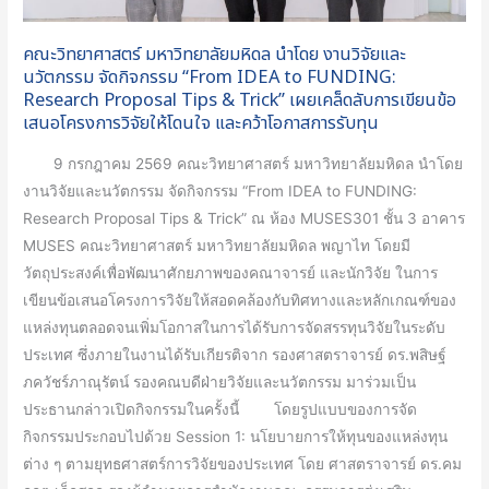
จัด
และ
กิจกรรม
ภาค
คณะวิทยาศาสตร์ มหาวิทยาลัยมหิดล นำโดย งานวิจัยและ
“From
นวัตกรรม จัดกิจกรรม “From IDEA to FUNDING:
เอกชน
IDEA
Research Proposal Tips & Trick” เผยเคล็ดลับการเขียนข้อ
ทาง
เสนอโครงการวิจัยให้โดนใจ และคว้าโอกาสการรับทุน
to
ด้าน
FUNDING:
วิทยาศาสตร์
9 กรกฎาคม 2569 คณะวิทยาศาสตร์ มหาวิทยาลัยมหิดล นำโดย
Research
เทคโนโลยี
งานวิจัยและนวัตกรรม จัดกิจกรรม “From IDEA to FUNDING:
Proposal
และ
Research Proposal Tips & Trick” ณ ห้อง MUSES301 ชั้น 3 อาคาร
Tips
นวัตกรรม
MUSES คณะวิทยาศาสตร์ มหาวิทยาลัยมหิดล พญาไท โดยมี
&
วัตถุประสงค์เพื่อพัฒนาศักยภาพของคณาจารย์ และนักวิจัย ในการ
Trick”
เขียนข้อเสนอโครงการวิจัยให้สอดคล้องกับทิศทางและหลักเกณฑ์ของ
เผย
แหล่งทุนตลอดจนเพิ่มโอกาสในการได้รับการจัดสรรทุนวิจัยในระดับ
เคล็ด
ประเทศ ซึ่งภายในงานได้รับเกียรติจาก รองศาสตราจารย์ ดร.พสิษฐ์
ลับ
ภควัชร์ภาณุรัตน์ รองคณบดีฝ่ายวิจัยและนวัตกรรม มาร่วมเป็น
การ
ประธานกล่าวเปิดกิจกรรมในครั้งนี้ โดยรูปแบบของการจัด
เขียน
กิจกรรมประกอบไปด้วย Session 1: นโยบายการให้ทุนของแหล่งทุน
ข้อ
ต่าง ๆ ตามยุทธศาสตร์การวิจัยของประเทศ โดย ศาสตราจารย์ ดร.คม
เสนอ