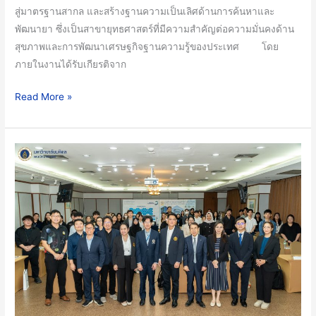
วิจัย
สู่มาตรฐานสากล และสร้างฐานความเป็นเลิศด้านการค้นหาและ
ของ
พัฒนายา ซึ่งเป็นสาขายุทธศาสตร์ที่มีความสำคัญต่อความมั่นคงด้าน
ประเทศไทย
สุขภาพและการพัฒนาเศรษฐกิจฐานความรู้ของประเทศ โดย
สู่
ภายในงานได้รับเกียรติจาก
มาตรฐาน
สากล
Read More »
และ
สร้าง
ฐาน
หน่วย
ความ
เครื่อง
เป็น
มือ
เลิศ
กลาง
ด้าน
คณะ
การ
วิทยาศาสตร์
ค้นหา
ม.มหิดล
และ
สมาคม
พัฒนา
จุลทรรศน์
ยา
แห่ง