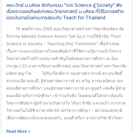
ราว
คณะวิทย์ ม.มหิดล จัดกิจกรรม “จาก Science สู่ Society” ฟัง
ของ
เรื่องราวของศิษย์เก่าคณะวิทยาศาสตร์ ม.มหิดล ที่ใช้โอกาสสร้าง
ศิษย์
แรงบันดาลใจผ่านการสอนกับ Teach for Thailand
เก่า
19 พฤศจิกายน 2568 คณะวิทยาศาสตร์ มหาวิทยาลัยมหิดล จัด
คณะ
กิจกรรม Mahidol Science Alumni Talk Ep.2 ภายใต้หัวข้อ “From
วิทยาศาสตร์
Science to Society – Teaching that Transforms” เพื่อนำเสนอ
ม.มหิดล
เรื่องราวและแรงบันดาลใจของศิษย์เก่าที่ใช้ความรู้ความเข้าใจทาง
ที่
วิทยาศาสตร์ไปสร้างบทบาทสำคัญในสังคมผ่านการศึกษา ณ ห้อง
ใช้
ประชุม L02 อาคารเรียนรวม(ตึกกลม) คณะวิทยาศาสตร์ มหาวิทยาลัย
โอกาส
มหิดล พญาไท ได้รับเกียรติจาก รองศาสตราจารย์ ดร.ประสิทธิ์
สร้าง
สุวรรณเลิศ คณบดี, ผู้ช่วยศาสตราจารย์ ดร.ขวัญ อารยะธนิตกุล รอง
แรง
คณบดีฝ่ายการศึกษา และผู้ช่วยศาสตราจารย์ ดร.พูนทวี แซ่เตีย ผู้ช่วย
บันดาล
คณบดีฝ่ายกิจการนักศึกษา เข้าร่วมรับฟัง โดยคณบดีได้กล่าวต้อนรับ
ใจ
วิทยากรศิษย์เก่าผู้สร้างแรงบันดาลใจ ได้แก่ จิรชัย แสวงแก้ว จากภาค
ผ่าน
วิชาเทคโนโลยีชีวภาพ รหัส 60 นักวิชาการศึกษา – สถาบันแห่งชาติ
การ
เพื่อการพัฒนาเด็กและครอบครัว, มลฤดี ศรีมา จากภาควิชาชีววิทยา
สอน
กับ
Read More »