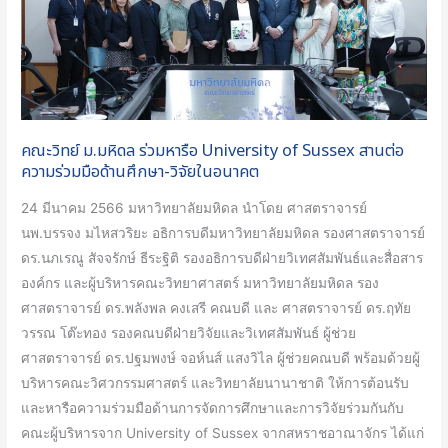
การ
หารือ
สอน
University
โดย
of
คณะ
Sussex
วิทยาศาสตร์
สาน
ม.มหิดล
ต่อ
คณะวิทย์ ม.มหิดล ร่วมหารือ University of Sussex สานต่อ
ความ
ความร่วมมือด้านศึกษา-วิจัยในอนาคต
ร่วม
24 มีนาคม 2566 มหาวิทยาลัยมหิดล นำโดย ศาสตราจารย์
มือ
นพ.บรรจง มไหสวริยะ อธิการบดีมหาวิทยาลัยมหิดล รองศาสตราจารย์
ด้าน
ดร.นภเรณู สัจจรักษ์ ธีระฐิติ รองอธิการบดีฝ่ายวิเทศสัมพันธ์และสื่อสาร
ศึกษา-
องค์กร และผู้บริหารคณะวิทยาศาสตร์ มหาวิทยาลัยมหิดล รอง
วิจัย
ศาสตราจารย์ ดร.พลังพล คงเสรี คณบดี และ ศาสตราจารย์ ดร.ฤทัย
ใน
วรรณ โต๊ะทอง รองคณบดีฝ่ายวิจัยและวิเทศสัมพันธ์ ผู้ช่วย
อนาคต
ศาสตราจารย์ ดร.ปฐมพงษ์ จอห์นส์ แสงวิไล ผู้ช่วยคณบดี พร้อมด้วยผู้
บริหารคณะวิศวกรรมศาสตร์ และวิทยาลัยนานาชาติ ให้การต้อนรับ
และหารือความร่วมมือด้านการจัดการศึกษาและการวิจัยร่วมกันกับ
คณะผู้บริหารจาก University of Sussex จากสหราชอาณาจักร ได้แก่