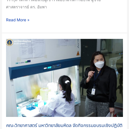
เพาะ
ศาสตราจารย์ ดร. อัมพา
เลี้ยง
เซลล์
Read More »
เพื่อ
งาน
วิจัย
คณะ
ทาง
วิทยาศาสตร์
วิทยาศาสตร์ชีวภาพ
มหาวิทยาลัย
มหิดล
จัด
กิจกรรม
อบรม
เชิง
ปฏิบัติ
การ
“Fundamental
Biosafety
คณะวิทยาศาสตร์ มหาวิทยาลัยมหิดล จัดกิจกรรมอบรมเชิงปฏิบัติ
for