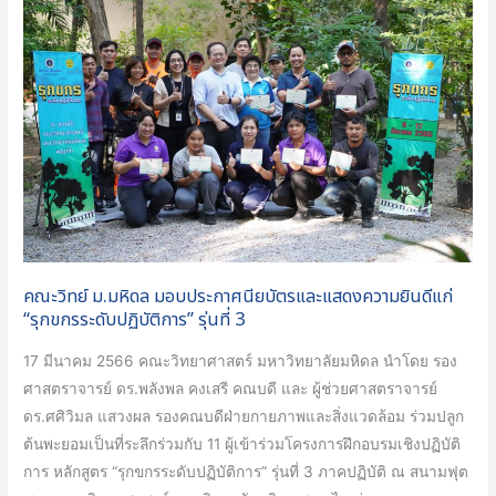
วิทย์
เอกชน
ม.มหิดล
ปั้น
มอบ
งาน
ประกาศนียบัตร
วิจัย
และ
เชิง
แสดง
พาณิชย์
ความ
ตอบ
ยินดี
โจทย์
แก่
เศรษฐกิจ
“รุกข
หมุนเวียน
กร
คณะวิทย์ ม.มหิดล มอบประกาศนียบัตรและแสดงความยินดีแก่
ระดับ
“รุกขกรระดับปฏิบัติการ” รุ่นที่ 3
ปฏิบัติ
17 มีนาคม 2566 คณะวิทยาศาสตร์ มหาวิทยาลัยมหิดล นำโดย รอง
การ”
ศาสตราจารย์ ดร.พลังพล คงเสรี คณบดี และ ผู้ช่วยศาสตราจารย์
รุ่น
ดร.ศศิวิมล แสวงผล รองคณบดีฝ่ายกายภาพและสิ่งแวดล้อม ร่วมปลูก
ที่
ต้นพะยอมเป็นที่ระลึกร่วมกับ 11 ผู้เข้าร่วมโครงการฝึกอบรมเชิงปฏิบัติ
3
การ หลักสูตร “รุกขกรระดับปฏิบัติการ” รุ่นที่ 3 ภาคปฏิบัติ ณ สนามฟุต