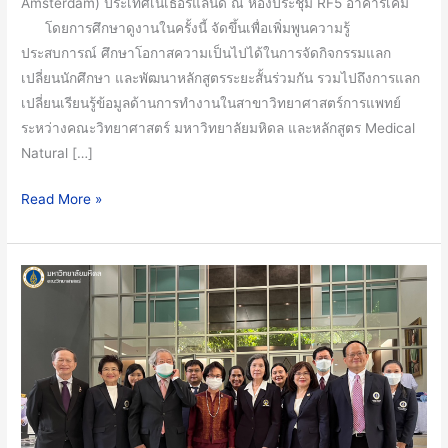
ประเทศ
Amsterdam) ประเทศเนเธอร์แลนด์ ณ ห้องประชุม RF5 อาคารเคมี
เนเธอร์แลนด์
โดยการศึกษาดูงานในครั้งนี้ จัดขึ้นเพื่อเพิ่มพูนความรู้
ประสบการณ์ ศึกษาโอกาสความเป็นไปได้ในการจัดกิจกรรมแลก
เปลี่ยนนักศึกษา และพัฒนาหลักสูตรระยะสั้นร่วมกัน รวมไปถึงการแลก
เปลี่ยนเรียนรู้ข้อมูลด้านการทำงานในสาขาวิทยาศาสตร์การแพทย์
ระหว่างคณะวิทยาศาสตร์ มหาวิทยาลัยมหิดล และหลักสูตร Medical
Natural […]
Read More »
สมาคม
ศิษย์
เก่า
คณะ
วิทยาศาสตร์
ม.มหิดล
และ