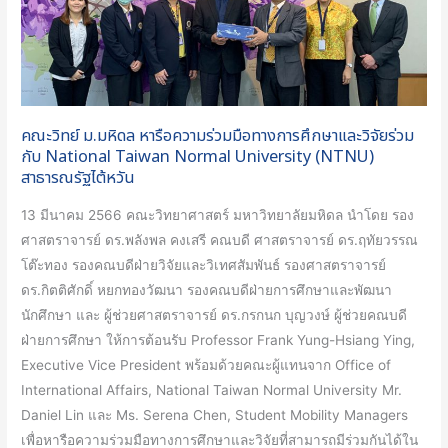
หารือ
ความ
ร่วม
มือ
ทางการ
ศึกษา
คณะวิทย์ ม.มหิดล หารือความร่วมมือทางการศึกษาและวิจัยร่วม
และ
กับ National Taiwan Normal University (NTNU)
สาธารณรัฐไต้หวัน
วิจัย
ร่วม
13 มีนาคม 2566 คณะวิทยาศาสตร์ มหาวิทยาลัยมหิดล นำโดย รอง
กับ
ศาสตราจารย์ ดร.พลังพล คงเสรี คณบดี ศาสตราจารย์ ดร.ฤทัยวรรณ
National
โต๊ะทอง รองคณบดีฝ่ายวิจัยและวิเทศสัมพันธ์ รองศาสตราจารย์
Taiwan
ดร.กิตติศักดิ์ หยกทองวัฒนา รองคณบดีฝ่ายการศึกษาและพัฒนา
Normal
นักศึกษา และ ผู้ช่วยศาสตราจารย์ ดร.กรกนก บุญวงษ์ ผู้ช่วยคณบดี
University
ฝ่ายการศึกษา ให้การต้อนรับ Professor Frank Yung-Hsiang Ying,
(NTNU)
Executive Vice President พร้อมด้วยคณะผู้แทนจาก Office of
สาธารณรัฐ
International Affairs, National Taiwan Normal University Mr.
ไต้หวัน
Daniel Lin และ Ms. Serena Chen, Student Mobility Managers
เพื่อหารือความร่วมมือทางการศึกษาและวิจัยที่สามารถมีร่วมกันได้ใน