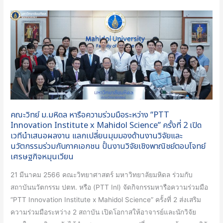
คณะ
วิทย์
ม.มหิดล
หารือ
ความ
ร่วม
มือ
ระหว่าง
คณะวิทย์ ม.มหิดล หารือความร่วมมือระหว่าง “PTT
“PTT
Innovation Institute x Mahidol Science” ครั้งที่ 2 เปิด
Innovation
เวทีนำเสนอผลงาน แลกเปลี่ยนมุมมองด้านงานวิจัยและ
Institute
นวัตกรรมร่วมกับภาคเอกชน ปั้นงานวิจัยเชิงพาณิชย์ตอบโจทย์
x
เศรษฐกิจหมุนเวียน
Mahidol
21 มีนาคม 2566 คณะวิทยาศาสตร์ มหาวิทยาลัยมหิดล ร่วมกับ
Science”
สถาบันนวัตกรรม ปตท. หรือ (PTT Inl) จัดกิจกรรมหารือความร่วมมือ
ครั้ง
“PTT Innovation Institute x Mahidol Science” ครั้งที่ 2 ส่งเสริม
ที่
ความร่วมมือระหว่าง 2 สถาบัน เปิดโอกาสให้อาจารย์และนักวิจัย
2