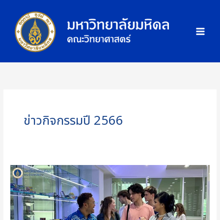
Skip
ภ
to
า
content
พ
กิ
จ
ก
ร
ร
ม
ข่าวกิจกรรมปี 2566
คณะ
วิทยาศาสตร์
มหาวิทยาลัย
มหิดล
จัด