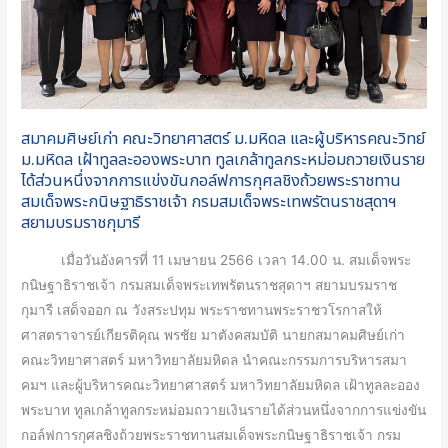
ผู้
บริหาร
คณะ
วิทย์
ม.มหิดล
เฝ้า
สมาคมศิษย์เก่า คณะวิทยาศาสตร์ ม.มหิดล และผู้บริหารคณะวิทย์
ทูล
ม.มหิดล เฝ้าทูลละอองพระบาท ทูลเกล้าทูลกระหม่อมถวายเงินราย
ได้ส่วนหนึ่งจากการแข่งขันกอล์ฟการกุศลชิงถ้วยพระราชทาน
ละออง
สมเด็จพระกนิษฐาธิราชเจ้า กรมสมเด็จพระเทพรัตนราชสุดาฯ
พระบาท
สยามบรมราชกุมารี
ทูล
เกล้า
เมื่อวันอังคารที่ 11 เมษายน 2566 เวลา 14.00 น. สมเด็จพระ
ทูล
กนิษฐาธิราชเจ้า กรมสมเด็จพระเทพรัตนราชสุดาฯ สยามบรมราช
กระหม่อม
กุมารี เสด็จออก ณ วังสระปทุม พระราชทานพระราชวโรกาสให้
ถวาย
ศาสตราจารย์เกียรติคุณ พรชัย มาตังคสมบัติ นายกสมาคมศิษย์เก่า
เงิน
คณะวิทยาศาสตร์ มหาวิทยาลัยมหิดล นำคณะกรรมการบริหารสมา
ราย
คมฯ และผู้บริหารคณะวิทยาศาสตร์ มหาวิทยาลัยมหิดล เฝ้าทูลละออง
ได้
พระบาท ทูลเกล้าทูลกระหม่อมถวายเงินรายได้ส่วนหนึ่งจากการแข่งขัน
ส่วน
กอล์ฟการกุศลชิงถ้วยพระราชทานสมเด็จพระกนิษฐาธิราชเจ้า กรม