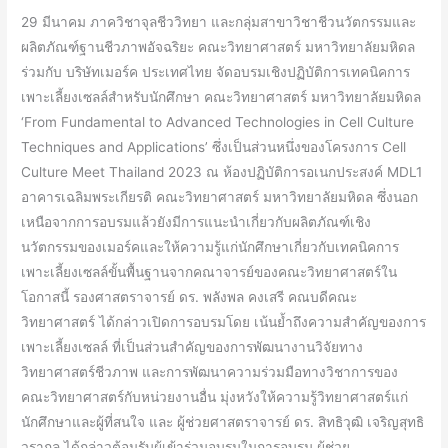
เม
29 มีนาคม ภาควิชาจุลชีววิทยา และกลุ่มสาขาวิชาชีวนวัตกรรมและ
อร์ค
ผลิตภัณฑ์ฐานชีวภาพอัจฉริยะ คณะวิทยาศาสตร์ มหาวิทยาลัยมหิดล
ประเทศไทย
ร่วมกับ บริษัทเมอร์ค ประเทศไทย จัดอบรมเชิงปฏิบัติการเทคนิคการ
จัด
เพาะเลี้ยงเซลล์สำหรับนักศึกษา คณะวิทยาศาสตร์ มหาวิทยาลัยมหิดล
อบรม
‘From Fundamental to Advanced Technologies in Cell Culture
‘From
Techniques and Applications’ ซึ่งเป็นส่วนหนึ่งของโครงการ Cell
Fundamental
Culture Meet Thailand 2023 ณ ห้องปฏิบัติการอเนกประสงค์ MDL1
to
อาคารเฉลิมพระเกียรติ คณะวิทยาศาสตร์ มหาวิทยาลัยมหิดล ซึ่งนอก
Advanced
เหนือจากการอบรมแล้วยังมีการแนะนำเกี่ยวกับผลิตภัณฑ์เชิง
Technologies
นวัตกรรมของเมอร์คและให้ความรู้แก่นักศึกษาเกี่ยวกับเทคนิคการ
in
เพาะเลี้ยงเซลล์ขั้นพื้นฐานจากคณาจารย์ของคณะวิทยาศาสตร์ใน
Cell
โอกาสนี้ รองศาสตราจารย์ ดร. พลังพล คงเสรี คณบดีคณะ
Culture
วิทยาศาสตร์ ได้กล่าวเปิดการอบรมโดย เน้นย้ำถึงความสำคัญของการ
Techniques
เพาะเลี้ยงเซลล์ ที่เป็นส่วนสำคัญของการพัฒนางานวิจัยทาง
and
วิทยาศาสตร์ชีวภาพ และการพัฒนาความร่วมมือทางวิชาการของ
Applications’
คณะวิทยาศาสตร์กับหน่วยงานอื่น มุ่งหวังให้ความรู้วิทยาศาสตร์แก่
เสริม
นักศึกษาและผู้ที่สนใจ และ ผู้ช่วยศาสตราจารย์ ดร. สิทธิวุฒิ เจริญสุทธิ
ทักษะ
วรากุล ได้กล่าวต้อนรับผู้เข้าร่วมอบรมในการอบรม ผู้ช่วย