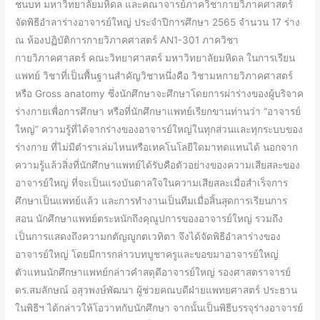
ชนบท มหาวิทยาลัยมหิดล และคณาจารย์ภาควิชากายวิภาคศาสตร์
จัด
จัดพิธีอำลาร่างอาจารย์ใหญ่ ประจำปีการศึกษา 2565 จำนวน 17 ร่าง
พิธี
ณ ห้องปฏิบัติการกายวิภาคศาสตร์ AN1-301 ภาควิชา
อำลา
กายวิภาคศาสตร์ คณะวิทยาศาสตร์ มหาวิทยาลัยมหิดล ในการเรียน
ร่าง
แพทย์ วิชาที่เป็นพื้นฐานสำคัญวิชาหนึ่งคือ วิชามหกายวิภาคศาสตร์
อาจารย์
หรือ Gross anatomy ซึ่งนักศึกษาจะศึกษาโดยการผ่าร่างของผู้บริจาค
ใหญ่
ร่างกายเพื่อการศึกษา หรือที่นักศึกษาแพทย์เรียกขานท่านว่า “อาจารย์
ประจำ
ใหญ่” ความรู้ที่ได้จากร่างของอาจารย์ใหญ่ในทุกส่วนและทุกระบบของ
ปี
ร่างกาย ที่ไม่มีตำราเล่มไหนหรือเทคโนโลยีใดมาทดแทนได้ นอกจาก
การ
ความรู้แล้วสิ่งที่นักศึกษาแพทย์ได้รับคือตัวอย่างของความเสียสละของ
ศึกษา
อาจารย์ใหญ่ ที่จะเป็นแรงบันดาลใจในความเสียสละเมื่อสำเร็จการ
2565
ศึกษาเป็นแพทย์แล้ว และการทำงานเป็นทีมเมื่อสิ้นสุดการเรียนการ
สอน นักศึกษาแพทย์ตระหนักถึงคุณูปการของอาจารย์ใหญ่ รวมถึง
เป็นการแสดงถึงความกตัญญูกตเวทิตา จึงได้จัดพิธีอำลาร่างของ
อาจารย์ใหญ่ โดยมีการกล่าวบทบูชาครูและขอขมาอาจารย์ใหญ่
ตัวแทนนักศึกษาแพทย์กล่าวคำสดุดีอาจารย์ใหญ่ รองศาสตราจารย์
ดร.สมลักษณ์ อสุวพงษ์พัฒนา ผู้ช่วยคณบดีฝ่ายแพทยศาสตร์ ประธาน
ในพิธีฯ ได้กล่าวให้โอวาทกับนักศึกษา จากนั้นเป็นพิธีบรรจุร่างอาจารย์