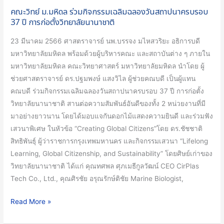
37
คณะวิทย์ ม.มหิดล ร่วมกิจกรรมเฉลิมฉลองวันสถาปนาครบรอบ
ปี
37 ปี การก่อตั้งวิทยาลัยนานาชาติ
การ
23 มีนาคม 2566 ศาสตราจารย์ นพ.บรรจง มไหสวริยะ อธิการบดี
ก่อ
มหาวิทยาลัยมหิดล พร้อมด้วยผู้บริหารคณะ และสถาบันต่าง ๆ ภายใน
ตั้ง
มหาวิทยาลัยมหิดล คณะวิทยาศาสตร์ มหาวิทยาลัยมหิดล นำโดย ผู้
วิทยาลัย
ช่วยศาสตราจารย์ ดร.ปฐมพงษ์ แสงวิไล ผู้ช่วยคณบดี เป็นผู้แทน
นานาชาติ
คณบดี ร่วมกิจกรรมเฉลิมฉลองวันสถาปนาครบรอบ 37 ปี การก่อตั้ง
วิทยาลัยนานาชาติ สานต่อความสัมพันธ์อันดีของทั้ง 2 หน่วยงานที่มี
มาอย่างยาวนาน โดยได้มอบแจกันดอกไม้แสดงความยินดี และร่วมฟัง
เสวนาพิเศษ ในหัวข้อ “Creating Global Citizens”โดย ดร.ชัชชาติ
สิทธิพันธุ์ ผู้ว่าราชการกรุงเทพมหานคร และกิจกรรมเสวนา “Lifelong
Learning, Global Citizenship, and Sustainability” โดยศิษย์เก่าของ
วิทยาลัยนานาชาติ ได้แก่ คุณทศพล ศุภเมธีกูลวัฒน์ CEO CirPlas
Tech Co., Ltd., คุณศิรชัย อรุณรักษ์ติชัย Marine Biologist,
Read More »