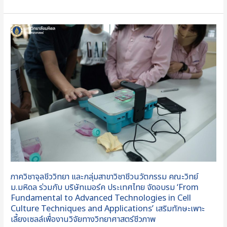
ภาค
วิชา
จุล
ชีววิทยา
และ
กลุ่ม
สาขา
วิชา
ชีว
นวัตกรรม
คณะ
วิทย์
ภาควิชาจุลชีววิทยา และกลุ่มสาขาวิชาชีวนวัตกรรม คณะวิทย์
ม.มหิดล
ม.มหิดล ร่วมกับ บริษัทเมอร์ค ประเทศไทย จัดอบรม ‘From
ร่วม
Fundamental to Advanced Technologies in Cell
Culture Techniques and Applications’ เสริมทักษะเพาะ
กับ
เลี้ยงเซลล์เพื่องานวิจัยทางวิทยาศาสตร์ชีวภาพ
บริษัท