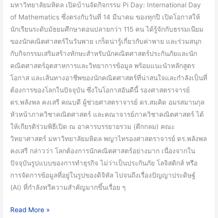
มหาวิทยาลัยมหิดล เปิดบ้านจัดกิจกรรม Pi Day: International Day
เสริม
of Mathematics ซึ่งตรงกับวันที่ 14 มีนาคม ของทุกปี เปิดโอกาสให้
สร้าง
นักเรียนระดับมัธยมศึกษาตอนปลายกว่า 115 คน ได้รู้จักกับธรรมเนียม
ทักษะ
ของนักคณิตศาสตร์ในวันพาย เกร็ดน่ารู้เกี่ยวกับค่าพาย และร่วมสนุก
นัก
กับกิจกรรมเสริมสร้างทักษะสำหรับนักคณิตศาสตร์ประกันภัยและนัก
คณิตศาสตร์
คณิตศาสตร์อุตสาหการและวิทยาการข้อมูล พร้อมแนะนำหลักสูตร
ประกัน
โอกาส และเส้นทางอาชีพของนักคณิตศาสตร์ที่น่าสนใจและกำลังเป็นที่
ภัย
ต้องการของโลกในปัจจุบัน ซึ่งในโอกาสอันดีนี้ รองศาสตราจารย์
และ
ดร.พลังพล คงเสรี คณบดี ผู้ช่วยศาสตราจารย์ ดร.สมคิด อมรสมานกุล
นัก
หัวหน้าภาควิชาคณิตศาสตร์ และคณาจารย์ภาควิชาคณิตศาสตร์ ได้
คณิตศาสตร์
ให้เกียรติร่วมพิธีเปิด ณ อาคารบรรยายรวม (ตึกกลม) คณะ
อุตสาห
วิทยาศาสตร์ มหาวิทยาลัยมหิดล พญาไทรองศาสตราจารย์ ดร.พลังพล
การ
คงเสรี กล่าวว่า โลกต้องการนักคณิตศาสตร์อย่างมาก เนื่องจากใน
และ
ปัจจุบันรูปแบบของการทำธุรกิจ ไม่ว่าเป็นประกันภัย โลจิสติกส์ หรือ
วิทยาการ
การจัดการข้อมูลที่อยู่ในรูปของดิจิทัล ไปจนถึงเรื่องปัญญาประดิษฐ์
ข้อมูล
(AI) ที่กำลังทวีความสำคัญมากขึ้นเรื่อย ๆ
พร้อม
แนะนำ
Read More »
อาชีพ