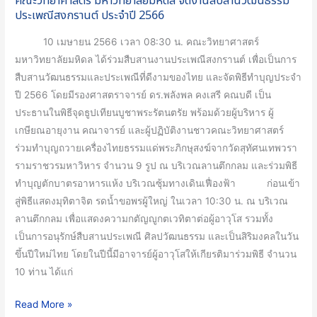
คณะวิทยาศาสตร์ มหาวิทยาลัยมหิดล จัดงานสืบสานวัฒนธรรม
พระ
2566
ประเพณีสงกรานต์ ประจำปี 2566
เทพ
รัตน
10 เมษายน 2566 เวลา 08:30 น. คณะวิทยาศาสตร์
ราช
มหาวิทยาลัยมหิดล ได้ร่วมสืบสานงานประเพณีสงกรานต์ เพื่อเป็นการ
สุ
สืบสานวัฒนธรรมและประเพณีที่ดีงามของไทย และจัดพิธีทำบุญประจำ
ดาฯ
ปี 2566 โดยมีรองศาสตราจารย์ ดร.พลังพล คงเสรี คณบดี เป็น
สยาม
ประธานในพิธีจุดธูปเทียนบูชาพระรัตนตรัย พร้อมด้วยผู้บริหาร ผู้
บรม
เกษียณอายุงาน คณาจารย์ และผู้ปฏิบัติงานชาวคณะวิทยาศาสตร์
ราช
ร่วมทำบุญถวายเครื่องไทยธรรมแด่พระภิกษุสงฆ์จากวัดสุทัศนเทพวรา
กุมารี
รามราชวรมหาวิหาร จำนวน 9 รูป ณ บริเวณลานตึกกลม และร่วมพิธี
ทำบุญตักบาตรอาหารแห้ง บริเวณซุ้มทางเดินเฟื่องฟ้า ก่อนเข้า
สู่พิธีแสดงมุทิตาจิต รดน้ำขอพรผู้ใหญ่ ในเวลา 10:30 น. ณ บริเวณ
ลานตึกกลม เพื่อแสดงความกตัญญูกตเวทิตาต่อผู้อาวุโส รวมทั้ง
เป็นการอนุรักษ์สืบสานประเพณี ศิลปวัฒนธรรม และเป็นสิริมงคลในวัน
ขึ้นปีใหม่ไทย โดยในปีนี้มีอาจารย์ผู้อาวุโสให้เกียรติมาร่วมพิธี จำนวน
10 ท่าน ได้แก่
Read More »