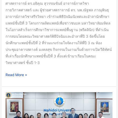
ศาสตราจารย์ ดร.อธิคุณ สุวรรณขันธ์ อาจารย์ภาควิชา
ชั้น
กายวิภาคศาสตร์ และ ผู้ช่วยศาสตราจารย์ ดร. นพ.ณัฐพล ภาณุพินธุ
ปี
อาจารย์ภาควิชาสรีรวิทยา เข้าร่วมพิธีปัจฉิมนิเทศและอำลานักศึกษา
ที่
แพทย์ชั้นปีที่ 3 โครงการผลิตแพทย์เพื่อชาวชนบท มหาวิทยาลัยมหิดล
3
ในโอกาสสำเร็จการศึกษาวิชาการแพทย์พื้นฐาน (พรีคลินิก) ที่ดำเนิน
ใน
การสอนโดยคณะวิทยาศาสตร์พิธีปัจฉิมและอำลาพี่ปี 3 จัดขึ้นโดย
โอกาส
นักศึกษาแพทย์ชั้นปีที่ 2 ที่ร่วมแรงร่วมใจจัดงานให้พี่ปี 3 ณ ห้อง
สำเร็จ
ประชุมอาคารสตางค์ มงคลสุข กิจกรรมในงานเริ่มด้วยการเปิดวีดิทัศน์
การ
ที่เล่าเรื่องนักศึกษาแพทย์ชั้นปีที่ 3 ตั้งแต่เข้ามาเรียนในคณะ
ศึกษา
วิทยาศาสตร์ ชั้นปี 1-3
วิชาการ
แพทย์
Read More »
พื้น
ฐาน
(พรี
คณะ
คลินิก)
วิทย์
ที่
ม.มหิดล
ดำเนิน
ร่วม