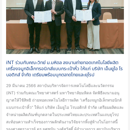
วิทย์
ม.มหิดล
ลง
นาม
ถ่ายทอด
เทคโนโลยี
ผลิต
เครื่อง
iNT ร่วมกับคณะวิทย์ ม.มหิดล ลงนามถ่ายทอดเทคโนโลยีผลิต
จมูก
เครื่องจมูกอิเล็กทรอนิกส์แบบกระเป๋าหิ้ว ให้แก่ บริษัท เอ็มยูไอ โร
อิเล็กทรอนิกส์
บอติกส์ จํากัด เตรียมพร้อมบุกตลาดไทยและยุโรป
แบบ
กระเป๋า
29 มีนาคม 2566 สถาบันบริหารจัดการเทคโนโลยีและนวัตกรรม
หิ้ว
(iNT) ร่วมกับคณะวิทยาศาสตร์ มหาวิทยาลัยมหิดล จัดพิธีลงนามอนุ
ให้
ญาตให้ใช้สิทธิ ถ่ายทอดเทคโนโลยีการผลิต “เครื่องจมูกอิเล็กทรอนิกส์
แก่
แบบกระเป๋าหิ้ว” ให้แก่ บริษัท เอ็มยูไอ โรบอติกส์ จํากัด เตรียมผลิตและ
บริษัท
จำหน่ายผลิตภัณฑ์บุกตลาดในประเทศไทยและประเทศในแถบยุโรป
เอ็ม
สะท้อนความสำเร็จของการผลักดันงานวิจัยจากหิ้งสู่ห้างในโอกาสนี้
ยูไอ
รองศาสตราจารย์ ดร.ยศชนัน วงศ์สวัสดิ์ ผู้อํานวยการ สถาบันบริหาร