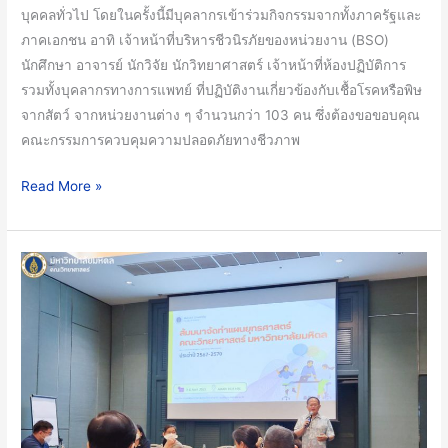
ทาง
บุคคลทั่วไป โดยในครั้งนี้มีบุคลากรเข้าร่วมกิจกรรมจากทั้งภาครัฐและ
ชีวภาพ
ภาคเอกชน อาทิ เจ้าหน้าที่บริหารชีวนิรภัยของหน่วยงาน (BSO)
อย่าง
นักศึกษา อาจารย์ นักวิจัย นักวิทยาศาสตร์ เจ้าหน้าที่ห้องปฏิบัติการ
ปลอดภัย
รวมทั้งบุคลากรทางการแพทย์ ที่ปฏิบัติงานเกี่ยวข้องกับเชื้อโรคหรือพิษ
ตาม
จากสัตว์ จากหน่วยงานต่าง ๆ จำนวนกว่า 103 คน ซึ่งต้องขอขอบคุณ
มาตรฐาน
คณะกรรมการควบคุมความปลอดภัยทางชีวภาพ
สากล
Read More »
ทีม
ผู้
บริหาร
คณะ
วิทยาศาสตร์
ร่วม
กิจกรรม
สัมมนา