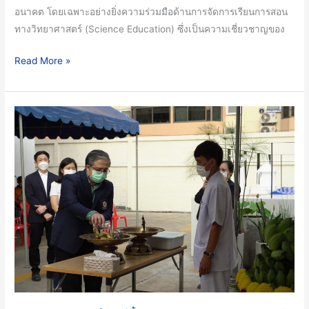
อนาคต โดยเฉพาะอย่างยิ่งความร่วมมือด้านการจัดการเรียนการสอน
ทางวิทยาศาสตร์ (Science Education) ซึ่งเป็นความเชี่ยวชาญของ
Read More »
คณะ
วิทย์
ม.มหิดล
ร่วม
พิธี
ตั้ง
ศาล
พระภูมิ
และ
ศาล
ตา-
ยาย