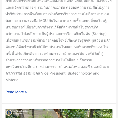
ภายในมหาวิทยาลัยได้นำเสนอผลงาน แลกเปลี่ยนมุมมองด้านงานวิจัย
เปิด
และนวัตกรรมต่าง ๆ ร่วมกับภาคเอกชน ต่อยอดความร่วมมือไปสู่การ
เวที
ทำวิจัยร่วม การจ้างวิจัย การทำบริการวิชาการ รวมไปถึงการลงนาม
นำ
ข้อตกลงความร่วมมือ MOU กันในอนาคต รวมทั้งแลกเปลี่ยนเรียนรู้
เสนอ
ประสบการณ์เกี่ยวกับการทำงานวิจัยที่สามารถนำไปสู่การเกิด
ผล
นวัตกรรม ไปจนถึงการเป็นผู้ประกอบการวิสาหกิจเริ่มต้น (Startup)
งาน
เพื่อพัฒนานวัตกรรมที่สามารถตอบโจทย์เรื่องเศรษฐกิจหมุนเวียน ผลัก
แลก
ดันงานวิจัยเชิงพาณิชย์ให้กับประเทศไทยและระดับสากลกิจกรรมใน
เปลี่ยน
ครั้งนี้ได้รับเกียรติจาก รองศาสตราจารย์ ดร.ยศชนัน วงศ์สวัสดิ์ ผู้
มุม
อำนวยการสถาบันบริหารจัดการเทคโนโลยีและนวัตกรรม
มอง
มหาวิทยาลัยมหิดล รองศาสตราจารย์ ดร.พลังพล คงเสรี คณบดี และ
ด้าน
ดร.วิวรรณ ธรรมมงคล Vice President, Biotechnology and
งาน
Material
วิจัย
และ
Read More »
นวัตกรรม
ร่วม
กับ
คณะ
ภาค