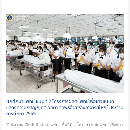
สุด
รุ่ง
นักศึกษา
ของ
แพทย์
คน
ชั้น
ชอบ
ปี
เรียน
ที่
เลข
2
โครงการ
ผลิต
แพทย์
เพื่อ
ชาว
ชนบท
นักศึกษาแพทย์ ชั้นปีที่ 2 โครงการผลิตแพทย์เพื่อชาวชนบท
แสดง
แสดงความกตัญญูกตเวทิตา จัดพิธีอำลาร่างอาจารย์ใหญ่ ประจำปี
ความ
การศึกษา 2565
กตัญญู
11 มีนาคม 2566 นักศึกษาแพทย์ ชั้นปีที่ 2 โครงการผลิตแพทย์เพื่อชาว
กตเวทิตา