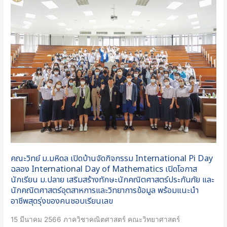
วิทย์
ม.มหิดล
เปิด
บ้าน
จัด
กิจกรรม
International
Pi
Day
ฉลอง
International
Day
คณะวิทย์ ม.มหิดล เปิดบ้านจัดกิจกรรม International Pi Day
of
ฉลอง International Day of Mathematics เปิดโอกาส
Mathematics
นักเรียน ม.ปลาย เสริมสร้างทักษะนักคณิตศาสตร์ประกันภัย และ
เปิด
นักคณิตศาสตร์อุตสาหการและวิทยาการข้อมูล พร้อมแนะนำ
โอกาส
อาชีพสุดรุ่งของคนชอบเรียนเลข
นักเรียน
15 มีนาคม 2566 ภาควิชาคณิตศาสตร์ คณะวิทยาศาสตร์
ม.ปลาย