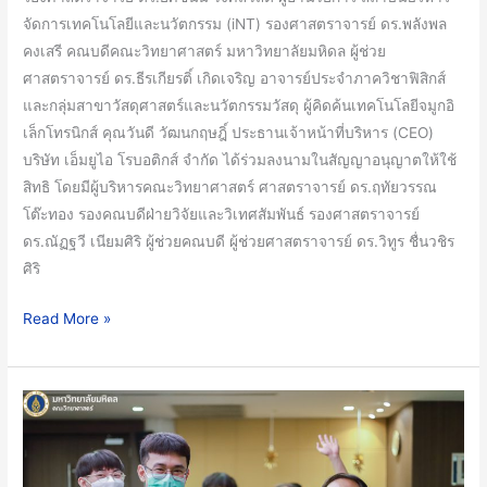
โร
จัดการเทคโนโลยีและนวัตกรรม (iNT) รองศาสตราจารย์ ดร.พลังพล
บอ
คงเสรี คณบดีคณะวิทยาศาสตร์ มหาวิทยาลัยมหิดล ผู้ช่วย
ติก
ศาสตราจารย์ ดร.ธีรเกียรติ์ เกิดเจริญ อาจารย์ประจำภาควิชาฟิสิกส์
ส์
และกลุ่มสาขาวัสดุศาสตร์และนวัตกรรมวัสดุ ผู้คิดค้นเทคโนโลยีจมูกอิ
จํา
เล็กโทรนิกส์ คุณวันดี วัฒนกฤษฎิ์ ประธานเจ้าหน้าที่บริหาร (CEO)
กัด
บริษัท เอ็มยูไอ โรบอติกส์ จํากัด ได้ร่วมลงนามในสัญญาอนุญาตให้ใช้
เตรียม
สิทธิ โดยมีผู้บริหารคณะวิทยาศาสตร์ ศาสตราจารย์ ดร.ฤทัยวรรณ
พร้อม
โต๊ะทอง รองคณบดีฝ่ายวิจัยและวิเทศสัมพันธ์ รองศาสตราจารย์
บุก
ดร.ณัฏฐวี เนียมศิริ ผู้ช่วยคณบดี ผู้ช่วยศาสตราจารย์ ดร.วิทูร ชื่นวชิร
ตลาด
ศิริ
ไทย
และ
Read More »
ยุโรป
‘ตัว
ไกล
ใจ
ไม่