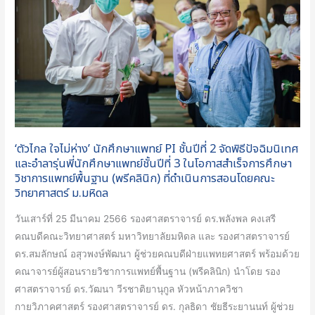
ห่าง’
นักศึกษา
แพทย์
PI
ชั้น
ปี
ที่
2
‘ตัวไกล ใจไม่ห่าง’ นักศึกษาแพทย์ PI ชั้นปีที่ 2 จัดพิธีปัจฉิมนิเทศ
จัด
และอำลารุ่นพี่นักศึกษาแพทย์ชั้นปีที่ 3 ในโอกาสสำเร็จการศึกษา
พิธี
วิชาการแพทย์พื้นฐาน (พรีคลินิก) ที่ดำเนินการสอนโดยคณะ
วิทยาศาสตร์ ม.มหิดล
ปัจฉิม
นิเทศ
วันเสาร์ที่ 25 มีนาคม 2566 รองศาสตราจารย์ ดร.พลังพล คงเสรี
และ
คณบดีคณะวิทยาศาสตร์ มหาวิทยาลัยมหิดล และ รองศาสตราจารย์
อำลา
ดร.สมลักษณ์ อสุวพงษ์พัฒนา ผู้ช่วยคณบดีฝ่ายแพทยศาสตร์ พร้อมด้วย
รุ่น
คณาจารย์ผู้สอนรายวิชาการแพทย์พื้นฐาน (พรีคลินิก) นำโดย รอง
พี่
ศาสตราจารย์ ดร.วัฒนา วีรชาติยานุกูล หัวหน้าภาควิชา
นักศึกษา
กายวิภาคศาสตร์ รองศาสตราจารย์ ดร. กุลธิดา ชัยธีระยานนท์ ผู้ช่วย
แพทย์