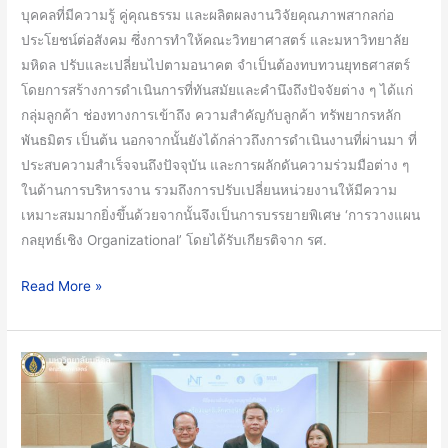
บุคคลที่มีความรู้ คู่คุณธรรม และผลิตผลงานวิจัยคุณภาพสากลก่อ
คณะ
ประโยชน์ต่อสังคม ซึ่งการทำให้คณะวิทยาศาสตร์ และมหาวิทยาลัย
วิทย์
มหิดล ปรับและเปลี่ยนไปตามอนาคต จำเป็นต้องทบทวนยุทธศาสตร์
ชั้น
โดยการสร้างการดำเนินการที่ทันสมัยและคำนึงถึงปัจจัยต่าง ๆ ได้แก่
นำ
กลุ่มลูกค้า ช่องทางการเข้าถึง ความสำคัญกับลูกค้า ทรัพยากรหลัก
เพื่อ
พันธมิตร เป็นต้น นอกจากนั้นยังได้กล่าวถึงการดำเนินงานที่ผ่านมา ที่
สร้าง
ประสบความสำเร็จจนถึงปัจจุบัน และการผลักดันความร่วมมือต่าง ๆ
สังคม
ในด้านการบริหารงาน รวมถึงการปรับเปลี่ยนหน่วยงานให้มีความ
อย่าง
เหมาะสมมากยิ่งขึ้นด้วยจากนั้นจึงเป็นการบรรยายพิเศษ ‘การวางแผน
ยั่งยืน
กลยุทธ์เชิง Organizational’ โดยได้รับเกียรติจาก รศ.
Read More »
iNT
ร่วม
กับ
คณะ