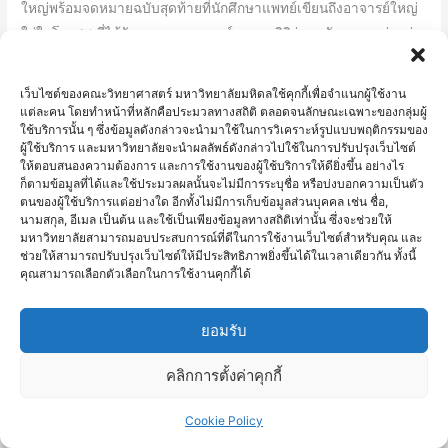
ใหญ่พร้อมจดหมายฉบับสุดท้ายที่นักศึกษาแพทย์เขียนถึงอาจารย์ใหญ่
ใส่ในโลงศพ ที่ได้รับความอนุเคราะห์จากมูลนิธิร่วมกตัญญูมาอย่างต่อ
เนื่อง โดยในปีนี้ คุณเอกพันธ์ บันลือฤทธิ์ เป็นผู้แทนของมูลนิธิร่วม
กตัญญูรับมอบใบประกาศเกียรติคุณและเงินบริจาคฯ จากภาควิชา
เว็บไซต์ของคณะวิทยาศาสตร์ มหาวิทยาลัยมหิดลใช้คุกกี้เพื่อจำแนกผู้ใช้งาน
กายวิภาคศาสตร์ โดยรองศาสตราจารย์ ดร.สมลักษณ์
แต่ละคน โดยทำหน้าที่หลักคือประมวลทางสถิติ ตลอดจนลักษณะเฉพาะของกลุ่มผู้
ใช้บริการนั้น ๆ ซึ่งข้อมูลดังกล่าวจะนำมาใช้ในการวิเคราะห์รูปแบบพฤติกรรมของ
ผู้ใช้บริการ และมหาวิทยาลัยจะนำผลลัพธ์ดังกล่าวไปใช้ในการปรับปรุงเว็บไซต์
Read More »
ให้ตอบสนองความต้องการ และการใช้งานของผู้ใช้บริการให้ดียิ่งขึ้น อย่างไร
ก็ตามข้อมูลที่ได้และใช้ประมวลผลนั้นจะไม่มีการระบุชื่อ หรือบ่งบอกความเป็นตัว
ตนของผู้ใช้บริการแต่อย่างใด อีกทั้งไม่มีการเก็บข้อมูลส่วนบุคคล เช่น ชื่อ,
นามสกุล, อีเมล เป็นต้น และใช้เป็นเพียงข้อมูลทางสถิติเท่านั้น ซึ่งจะช่วยให้
คณะ
มหาวิทยาลัยสามารถมอบประสบการณ์ที่ดีในการใช้งานเว็บไซต์สำหรับคุณ และ
วิทย์
ช่วยให้สามารถปรับปรุงเว็บไซต์ให้มีประสิทธิภาพยิ่งขึ้นได้ในเวลาเดียวกัน ทั้งนี้
คุณสามารถเลือกตัวเลือกในการใช้งานคุกกี้ได้
ม.มหิดล
ร่วม
ยอมรับ
กับ
BRIT
คลิกการตั้งค่าคุกกี้
Education
UK
Cookie Policy
จัด