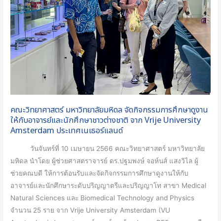
กิจกรรม
การ
ศึกษา
ดู
งาน
ให้
กับ
อาจารย์
คณะวิทยาศาสตร์ มหาวิทยาลัยมหิดล จัดกิจกรรมการศึกษาดูงาน
และ
ให้กับอาจารย์และนักศึกษาชาวต่างชาติ จาก Vrije University
นักศึกษา
Amsterdam ประเทศเนเธอร์แลนด์
ชาว
ต่าง
วันจันทร์ที่ 10 เมษายน 2566 คณะวิทยาศาสตร์ มหาวิทยาลัย
ชาติ
มหิดล นำโดย ผู้ช่วยศาสตราจารย์ ดร.ปฐมพงษ์ จอห์นส์ แสงวิไล ผู้
จาก
ช่วยคณบดี ให้การต้อนรับและจัดกิจกรรมการศึกษาดูงานให้กับ
Vrije
อาจารย์และนักศึกษาระดับปริญญาตรีและปริญญาโท สาขา Medical
University
Natural Sciences และ Biomedical Technology and Physics
Amsterdam
จำนวน 25 ราย จาก Vrije University Amsterdam (VU