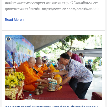
หนึ่ง
สมเด็จพระเทพรัตนราชสุดาฯ สยามบรมราชกุมารี โดยเสด็จพระราช
จาก
กุศลตามพระราชอัธยาศัย https://news.ch7.com/detail/636830
การ
แข่งขัน
Read More »
กอล์ฟ
การ
กุศล
คณะ
ชิง
วิทยาศาสตร์
ถ้วย
มหาวิทยาลัย
พระราชทาน
มหิดล
สมเด็จ
จัด
พระ
งาน
กนิษฐา
สืบสาน
ธิ
วัฒนธรรม
ราช
ประเพณี
เจ้า
สงกรานต์
กรม
ประจำ
สมเด็จ
ปี