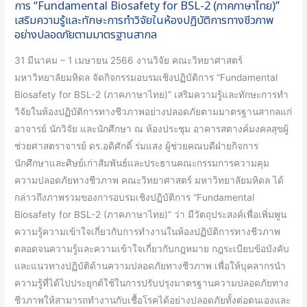
การ “Fundamental Biosafety for BSL-2 (ภาคภาษาไทย)”
BSL-
เสริมความรู้และทักษะการทำวิจัยในห้องปฏิบัติการทางชีวภาพ
อย่างปลอดภัยตามมาตรฐานสากล
2
(ภาค
31 มีนาคม – 1 เมษายน 2566 งานวิจัย คณะวิทยาศาสตร์
ภาษา
มหาวิทยาลัยมหิดล จัดกิจกรรมอบรมเชิงปฏิบัติการ “Fundamental
ไทย)”
Biosafety for BSL-2 (ภาคภาษาไทย)” เสริมความรู้และทักษะการทำ
เสริม
วิจัยในห้องปฏิบัติการทางชีวภาพอย่างปลอดภัยตามมาตรฐานสากลแก่
ความ
อาจารย์ นักวิจัย และนักศึกษา ณ ห้องประชุม อาคารสตางค์มงคลสุขผู้
รู้
ช่วยศาสตราจารย์ ดร.อดิศักดิ์ ร่มแสง ผู้ช่วยคณบดีฝ่ายกิจการ
และ
นักศึกษาและศิษย์เก่าสัมพันธ์และประธานคณะกรรมการความคุม
ทักษะ
ความปลอดภัยทางชีวภาพ คณะวิทยาศาสตร์ มหาวิทยาลัยมหิดล ได้
การ
กล่าวถึงภาพรวมของการอบรมเชิงปฏิบัติการ “Fundamental
ทำ
Biosafety for BSL-2 (ภาคภาษาไทย)” ว่า มีวัตถุประสงค์เพื่อเพิ่มพูน
วิจัย
ความรู้ความเข้าใจเกี่ยวกับการทำงานในห้องปฏิบัติการทางชีวภาพ
ใน
ตลอดจนความรู้และความเข้าใจเกี่ยวกับกฎหมาย กฎระเบียบข้อบังคับ
ห้อง
และแนวทางปฏิบัติด้านความปลอดภัยทางชีวภาพ เพื่อให้บุคลากรนำ
ปฏิบัติ
ความรู้ที่ได้ไปประยุกต์ใช้ในการปรับปรุงมาตรฐานความปลอดภัยทาง
การ
ชีวภาพให้สามารถทำงานกับเชื้อโรคได้อย่างปลอดภัยทั้งต่อตนเองและ