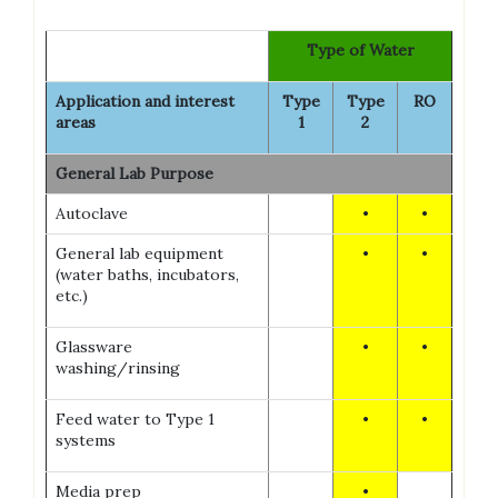
Type of Water
Application and interest
Type
Type
RO
areas
1
2
General Lab Purpose
Autoclave
•
•
General lab equipment
•
•
(water baths, incubators,
etc.)
Glassware
•
•
washing/rinsing
Feed water to Type 1
•
•
systems
Media prep
•