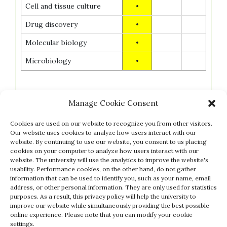
Cell and tissue culture
•
Drug discovery
•
Molecular biology
•
Microbiology
•
Manage Cookie Consent
Cookies are used on our website to recognize you from other visitors.
Our website uses cookies to analyze how users interact with our
ภาพกิจกรรม-อบรม
website. By continuing to use our website, you consent to us placing
cookies on your computer to analyze how users interact with our
2020-12-3_4_GC Workshop
website. The university will use the analytics to improve the website's
usability. Performance cookies, on the other hand, do not gather
information that can be used to identify you, such as your name, email
address, or other personal information. They are only used for statistics
purposes. As a result, this privacy policy will help the university to
improve our website while simultaneously providing the best possible
2020-02-26 DSC and TGA seminar
online experience. Please note that you can modify your cookie
settings.