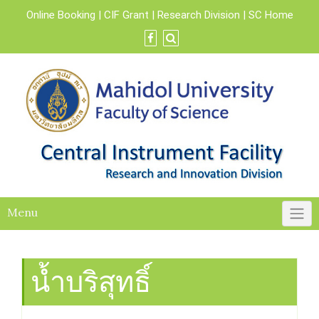
Skip
Online Booking
|
CIF Grant
|
Research Division
|
SC Home
to
content
Menu
น้ำบริสุทธิ์