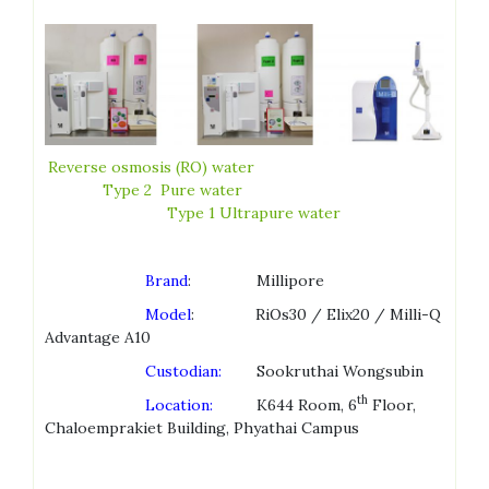
Reverse osmosis (RO) water
Type 2 Pure water
Type 1 Ultrapure water
Brand
: Millipore
Model
: RiOs30 / Elix20 / Milli-Q
Advantage A10
Custodian:
Sookruthai Wongsubin
th
Location:
K644 Room, 6
Floor,
Chaloemprakiet Building, Phyathai Campus