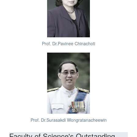
Prof. Dr.Pavinee Chinachoti
Prof. Dr.Surasakdi Wongratanacheewin
Faculty of Science's Outstanding