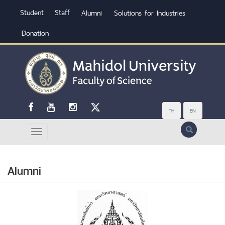
Student
Staff
Alumni
Solutions for Industries
Donation
TH
EN
Search
Alumni