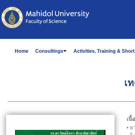
Home
Consultings
Activities, Training & Shor
เท
เนื
• ย