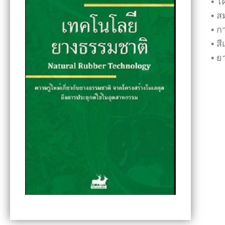
• โ
• ส
• ก
• ส
• ย