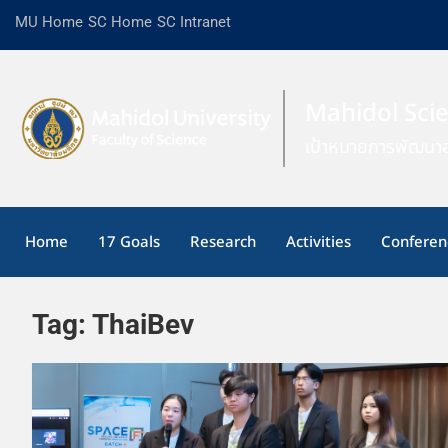
MU Home
SC Home
SC Intranet
Mahidol Sci
เป้าหมายการพัฒนาอ
Home
17 Goals
Research
Activities
Conferen
Tag:
ThaiBev