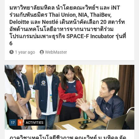
มหาวิทยาลัยมหิดล นำโดยคณะวิทย์ฯ และ iNT
ร่วมกับพันธมิตร Thai Union, NIA, ThaiBev,
Deloitte และ Nestlé เดินหน้าคัดเลือก 20 สตาร์ท
อัพด้านเทคโนโลยีอาหารจากนานาชาติร่วม
โปรแกรมบ่มเพาะธุรกิจ SPACE-F Incubator รุ่นที่
6
1 year ago
WebMaster
17
9
ACTIVITIES
ภาควิชาเทคโนโลยีชีวภาพ คณะวิทย์ ม.มหิดล จัด