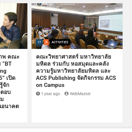
17
9
ACTIVITIES
ภาพ คณะ
คณะวิทยาศาสตร์ มหาวิทยาลัย
ม “BT
มหิดล ร่วมกับ หอสมุดและคลัง
ing
ความรู้มหาวิทยาลัยมหิดล และ
” เปิด
ACS Publishing จัดกิจกรรม ACS
้จัก
on Campus
่ตอบ
1 year ago
WebMaster
อม
ในอนาคต