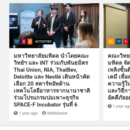
17
8
9
ACTIVITIES
11
17
4
มหาวิทยาลัยมหิดล นำโดยคณะ
คณะวิทย
วิทย์ฯ และ iNT ร่วมกับพันธมิตร
มหิดล จ
Thai Union, NIA, ThaiBev,
เพลิงขั้
Deloitte และ Nestlé เดินหน้าคัด
เคมี เพื่
เลือก 20 สตาร์ทอัพด้าน
ความรู้ใ
เทคโนโลยีอาหารจากนานาชาติ
และวิธีกา
ร่วมโปรแกรมบ่มเพาะธุรกิจ
อัคคีภัยอ
SPACE-F Incubator รุ่นที่ 6
1 year ag
1 year ago
WebMaster