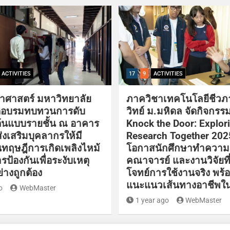
ACTIVITIES
17
9
ACTIVITIES
าศาสตร์ มหาวิทยาลัย
ภาควิชาเทคโนโลยีชีว
ัดอบรมทบทวนการดับ
วิทย์ ม.มหิดล จัดกิจกรร
นต้นแบบรายชั้น ณ อาคาร
Knock the Door: Explor
อส่งเสริมบุคลากรให้มี
Research Together 2025
นทฤษฎีการเกิดเพลิงไหม้
โอกาสนักศึกษาทำความรู
รป้องกันเพื่อระงับเหตุ
คณาจารย์ และงานวิจัยที
ย่างถูกต้อง
โจทย์การใช้งานจริง พร้
แนะแนวเส้นทางอาชีพ
o
WebMaster
1 year ago
WebMaster