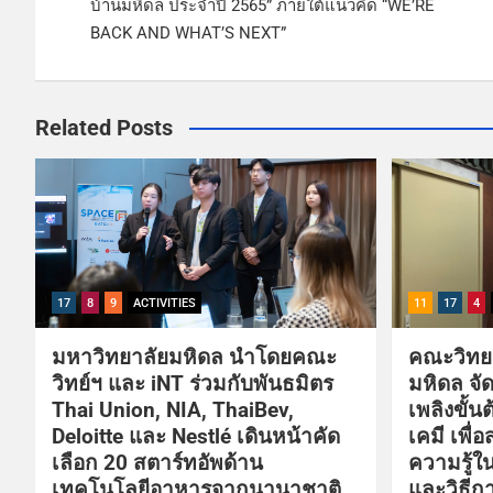
บ้านมหิดล ประจำปี 2565” ภายใต้แนวคิด “WE’RE
BACK AND WHAT’S NEXT”
Related Posts
17
8
9
ACTIVITIES
11
17
4
มหาวิทยาลัยมหิดล นำโดยคณะ
คณะวิทย
วิทย์ฯ และ iNT ร่วมกับพันธมิตร
มหิดล จ
Thai Union, NIA, ThaiBev,
เพลิงขั้
Deloitte และ Nestlé เดินหน้าคัด
เคมี เพื่
เลือก 20 สตาร์ทอัพด้าน
ความรู้ใ
เทคโนโลยีอาหารจากนานาชาติ
และวิธีกา