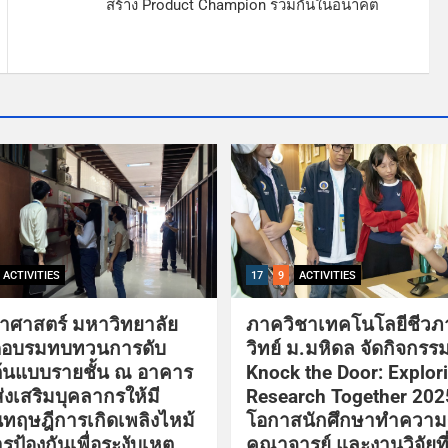
สร้าง Product Champion ร่วมกันในอนาคต
ACTIVITIES
17
9
ACTIVITIES
าศาสตร์ มหาวิทยาลัย
ภาควิชาเทคโนโลยีชีว
ัดอบรมทบทวนการดับ
วิทย์ ม.มหิดล จัดกิจกรร
นต้นแบบรายชั้น ณ อาคาร
Knock the Door: Explor
อส่งเสริมบุคลากรให้มี
Research Together 2025
นทฤษฎีการเกิดเพลิงไหม้
โอกาสนักศึกษาทำความรู
รป้องกันเพื่อระงับเหตุ
คณาจารย์ และงานวิจัยที