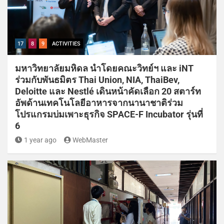
17
8
9
ACTIVITIES
มหาวิทยาลัยมหิดล นำโดยคณะวิทย์ฯ และ iNT
ร่วมกับพันธมิตร Thai Union, NIA, ThaiBev,
Deloitte และ Nestlé เดินหน้าคัดเลือก 20 สตาร์ท
อัพด้านเทคโนโลยีอาหารจากนานาชาติร่วม
โปรแกรมบ่มเพาะธุรกิจ SPACE-F Incubator รุ่นที่
6
1 year ago
WebMaster