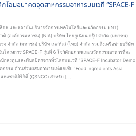
ลิกโฉมอนาคตอุตสาหกรรมอาหารบนเวที “SPACE-F
หิดล และสถาบันบริหารจัดการเทคโนโลยีและนวัตกรรม (iNT)
ิ (องค์การมหาชน) (NIA) บริษัท ไทยยูเนี่ยน กรุ๊ป จำกัด (มหาชน)
รจ จำกัด (มหาชน) บริษัท เนสท์เล่ (ไทย) จำกัด รวมถึงเครือข่ายบริษัท
ในโครงการ SPACE-F รุ่นที่ 6 โชว์ศักยภาพและนวัตกรรมอาหารที่จะ
ดูดนักลงทุนและพันธมิตรจากทั่วโลกบนเวที “SPACE-F Incubator Demo
วัตกรรม ด้านส่วนผสมอาหารแห่งเอเชีย “Food ingredients Asia
แห่งชาติสิริกิติ์ (QSNCC) สำหรับ […]