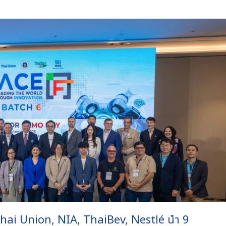
 Thai Union, NIA, ThaiBev, Nestlé นำ 9