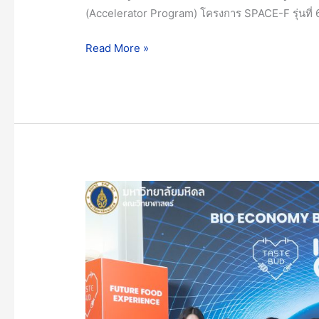
(Accelerator Program) โครงการ SPACE-F รุ่นที่ 6
Day
ใน
Read More »
งาน
Techsauce
Global
Summit
2025
“The
Dawn
of
มหาวิทยาลัย
Symbiosis”
มหิดล
นำ
โดย
คณะ
วิทย์ฯ
ร่วม