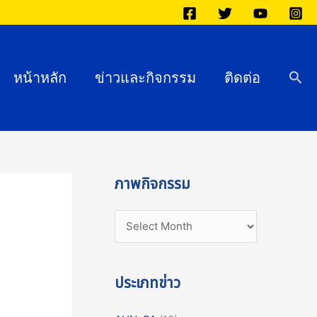
ภ
า
พ
กิ
Sea
หน้าหลัก
ข่าวและกิจกรรม
ติดต่อ
จ
ก
ร
ร
ม
ภาพกิจกรรม
ประเภทข่าว