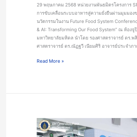
29 พฤษภาคม 2568 หน่วยงานพันธมิตรโครงการ SPACE-
ร่วม
การขับเคลื่อนระบบอาหารสู่ความยั่งยืนผ่านมุมมอ
นำ
นวัตกรรมในงาน Future Food System Conference &
เสนอ
& AI: Transforming Our Food System” ณ ห้องจูปิ
นวัตกรรม
มหาวิทยาลัยมหิดล นำโดย รองศาสตราจารย์ ดร.พสิษ
ใน
ศาสตราจารย์ ดร.ณัฏฐวี เนียมศิริ อาจารย์ประจำภ
งาน
Future
Read More »
Food
System
Conference
&
Show
2025
ครั้ง
ที่
มหาวิทยาลัย
3
มหิดล