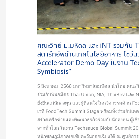
สตาร์ท
อัพ
ด้าน
เทคโนโลยี
อาหาร
คณะวิทย์ ม.มหิดล และ iNT ร่วมกับ
โชว์
สตาร์ทอัพด้านเทคโนโลยีอาหาร โชว์
นวัตกรรม
Accelerator Demo Day ในงาน T
สุด
Symbiosis”
ล้ำ
กับ
5 สิงหาคม 2568 มหาวิทยาลัยมหิดล นำโดย คณะว
กิจกรรม
ร่วมกับพันธมิตร Thai Union, NIA, ThaiBev และ
SPACE-
ยั่งยืนแก่นักลงทุน และผู้ที่สนใจในนวัตกรรมด้า
F
เวที FoodTech Summit Stage พร้อมทั้งร่วมอัป
Batch
สร้างเครือข่ายและพัฒนาธุรกิจร่วมกับนักลงทุน ผู้
6
จากทั่วโลก ในงาน Techsauce Global Summit 2
Accelerator
หน้าของภูมิภาคเอเชียตะวันออกเฉียงใต้ ณ ศูนย์กา
Demo