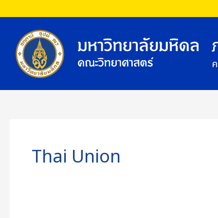
Skip
to
content
ค
Thai Union