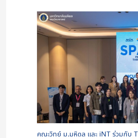
คณะ
วิทย์
ม.มหิดล
และ
iNT
ร่วม
กับ
Thai
Union,
NIA,
ThaiBev,
Nestlé
นำ
9
Foodtech
คณะวิทย์ ม.มหิดล และ iNT ร่วมกับ