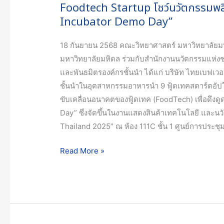
Startup
Foodtech Startup โชว์นวัตกรรมพ
โชว์
Incubator Demo Day”
นวัตกรรม
พลิก
18 กันยายน 2568 คณะวิทยาศาสตร์ มหาวิทยาลัยม
โฉม
มหาวิทยาลัยมหิดล ร่วมกับสำนักงานนวัตกรรมแห่งชาต
อนาคต
และพันธมิตรองค์กรชั้นนำ ได้แก่ บริษัท ไทยเบฟเวอเ
อุตสาหกรรม
ชั้นนำในอุตสาหกรรมอาหารนำ 9 ฟู้ดเทคสตาร์ตอัป
อาหาร
ขับเคลื่อนอนาคตของฟู้ดเทค (FoodTech) เพื่อดึง
บน
Day” ซึ่งจัดขึ้นในงานแสดงสินค้าเทคโนโลยี และน
เวที
Thailand 2025” ณ ห้อง 111C ชั้น 1 ศูนย์การประชุม
“SPACE-
Read More »
F
Incubator
Demo
Day”