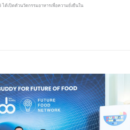
 ได้เปิดตัวนวัตกรรมอาหารเพื่อความยั่งยืนใน