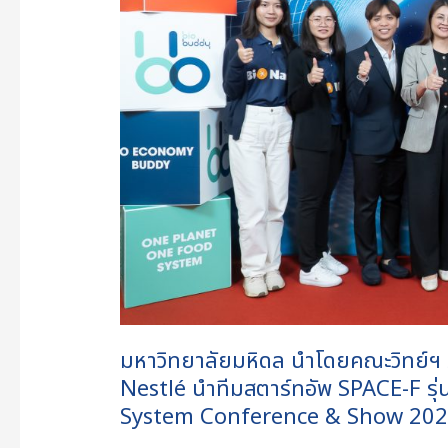
กับ
พันธมิตร
Thai
Union,
NIA,
ThaiBev
และ
Nestlé
นำ
ทีม
สตาร์ท
อัพ
SPACE-
มหาวิทยาลัยมหิดล นำโดยคณะวิทย์ฯ 
F
Nestlé นำทีมสตาร์ทอัพ SPACE-F รุ
รุ่น
System Conference & Show 2025 ค
ที่
6