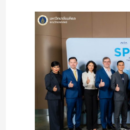
คณะ
วิทย์
ม.มหิดล
และ
iNT
ร่วม
กับ
Thai
Union,
NIA,
ThaiBev
และ
Nestlé
นำ
9