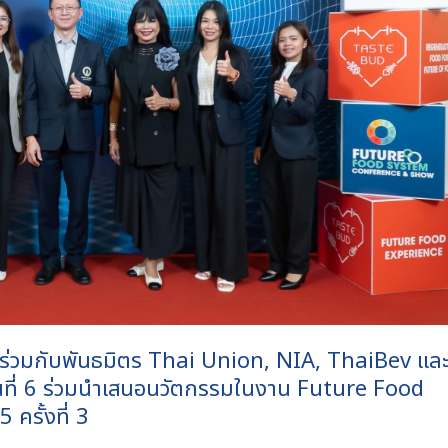
ร่วมกับพันธมิตร Thai Union, NIA, ThaiBev แล
่นที่ 6 ร่วมนำเสนอนวัตกรรมในงาน Future Food
รั้งที่ 3