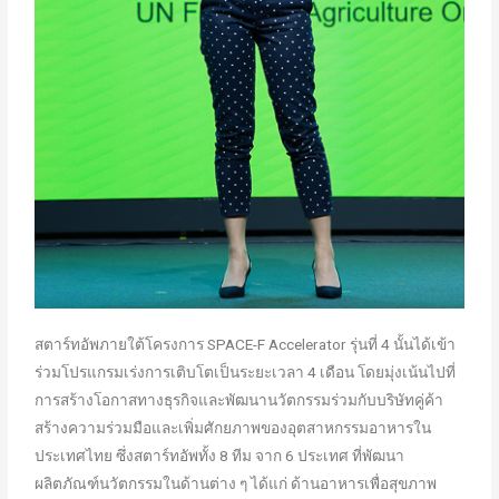
สตาร์ทอัพภายใต้โครงการ SPACE-F Accelerator รุ่นที่ 4 นั้นได้เข้า
ร่วมโปรแกรมเร่งการเติบโตเป็นระยะเวลา 4 เดือน โดยมุ่งเน้นไปที่
การสร้างโอกาสทางธุรกิจและพัฒนานวัตกรรมร่วมกับบริษัทคู่ค้า
สร้างความร่วมมือและเพิ่มศักยภาพของอุตสาหกรรมอาหารใน
ประเทศไทย ซึ่งสตาร์ทอัพทั้ง 8 ทีม จาก 6 ประเทศ ที่พัฒนา
ผลิตภัณฑ์นวัตกรรมในด้านต่าง ๆ ได้แก่ ด้านอาหารเพื่อสุขภาพ