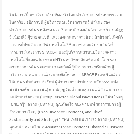
ในโอกาสนี้ มหาวิทยาลัยมหิดล นำโดย ศาสตราจารย์ นพ.บรรจง ม
ไหสวริยะ อธิการบดี ผู้บริหารคณะวิทยาศาสตร์ นำโดย รอง
ศาสตราจารย์ ดร.พลังพล คงเสรี คณบดี รองศาสตราจารย์ ดร.ณัฏฐ
วี เนียมศิริ ผู้ช่วยคณบดี และรองศาสตราจารย์ ดร.สิทธิวัฒน์ เลิศศิริ
อาจารย์ประจำภาควิชาเทคโนโลยีชีวภาพ คณะวิทยาศาสตร์
กรรมการโครงการ SPACE-F และผู้บริหารสถาบันบริหารจัดการ
เทคโนโลยีและนวัตกรรม (iNT) มหาวิทยาลัยมหิดล นำโดย รอง
ศาสตราจารย์ ดร.ยศชนัน วงศ์สวัสดิ์ ผู้อำนวยการ พร้อมด้วยผู้
บริหารจากหน่วยงานผู้ร่วมก่อตั้งโครงการ SPACE-F และพันธมิตร
ได้แก่ ดร.พันธุ์อาจ ชัยรัตน์ ผู้อำนวยการสำนักงานนวัตกรรมแห่ง
ชาติ (องค์การมหาชน) ดร. ธัญญวัฒน์ เกษมสุวรรณ ผู้อำนวยการก
ลุ่มด้านนวัตกรรม (Group Director, Global Innovation) บริษัท ไทยยู
เนี่ยน กรุ๊ป จำกัด (มหาชน) คุณต้องใจ ธนะชานันท์ รองกรรมการผู้
อำนวยการใหญ่ (Executive Vice President, and Chief
Sustainability and Strategy) บริษัท ไทยเบฟเวอเรจ จำกัด (มหาชน)
คุณดนัย ครามโกมุท Assistant Vice President-Channels Business