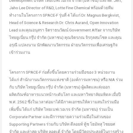
Development บริษัท ไทยเบฟเวอเรจ จำกัด (มหาชน) และ Mr. Jeff,
Jaho Lee Director of R&D, Lotte Fine Chemical พร้อมด้วยทีม
ทำงานในโครงการ SPACE-F รุ่นที่ 4 ได้แก่ Dr. Magnus Bergkvist,
Head of Science & Research Dr. Chris Aurand, Open Innovation
Lead และคุณอนุสรา จิตราธนวัฒน์ Government Affair จากบริษัท
ไทยยูเนี่ยน กรุ๊ป จำกัด (มหาชน) คุณจิตรภณ จิรกุลสมโชค และคุณ
อรุณี แปลงนาม นักพัฒนานวัตกรรม ฝ่ายนวัตกรรมเพื่อเศรษฐกิจ
เข้าร่วมงาน
โครงการ SPACE-F ก่อตั้งขึ้นโดยความร่วมมือของ 3 หน่วยงาน
ได้แก่ สำนักงานนวัตกรรมแห่งชาติ (องค์การมหาชน) หรือ NIA ร่วม
กับ บริษัท ไทยยูเนี่ยน กรุ๊ป จำกัด (มหาชน) ผู้ผลิตและส่งออก
ผลิตภัณฑ์อาหารแนวหน้าระดับโลก และมหาวิทยาลัยมหิดล เมื่อปี
พ.ศ. 2562 ซึ่งในเวลาต่อมาได้มีภาคเอกชนให้ความสนใจร่วมมือ
เพิ่มขึ้น ได้แก่ บริษัท ไทยเบฟเวอเรจ จำกัด (มหาชน) ร่วมเป็น
Corporate Partner และมีการขยายความร่วมมือในส่วนของ
Supporting Partners ร่วมกับ บริษัท ดีลอยท์ ทู้ช โธมัทสุ ไชยยศ
จำกัด และล่าสุด บริษัท ลอตเต้ จำกัด โดยมีวัตถุประสงค์ในการสร้าง