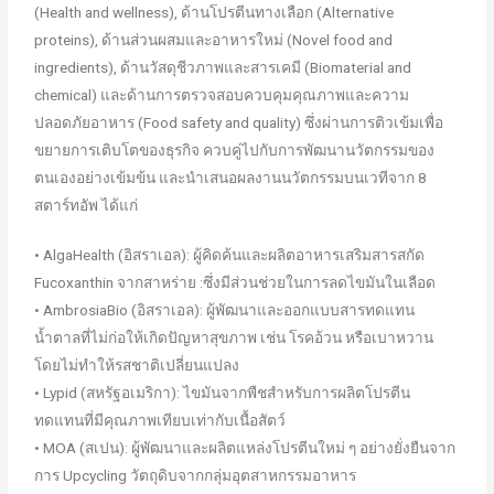
(Health and wellness), ด้านโปรตีนทางเลือก (Alternative
proteins), ด้านส่วนผสมและอาหารใหม่ (Novel food and
ingredients), ด้านวัสดุชีวภาพและสารเคมี (Biomaterial and
chemical) และด้านการตรวจสอบควบคุมคุณภาพและความ
ปลอดภัยอาหาร (Food safety and quality) ซึ่งผ่านการติวเข้มเพื่อ
ขยายการเติบโตของธุรกิจ ควบคู่ไปกับการพัฒนานวัตกรรมของ
ตนเองอย่างเข้มข้น และนำเสนอผลงานนวัตกรรมบนเวทีจาก 8
สตาร์ทอัพ ได้แก่
• AlgaHealth (อิสราเอล): ผู้คิดค้นและผลิตอาหารเสริมสารสกัด
Fucoxanthin จากสาหร่าย :ซึ่งมีส่วนช่วยในการลดไขมันในเลือด
• AmbrosiaBio (อิสราเอล): ผู้พัฒนาและออกแบบสารทดแทน
น้ำตาลที่ไม่ก่อให้เกิดปัญหาสุขภาพ เช่น โรคอ้วน หรือเบาหวาน
โดยไม่ทำให้รสชาติเปลี่ยนแปลง
• Lypid (สหรัฐอเมริกา): ไขมันจากพืชสำหรับการผลิตโปรตีน
ทดแทนที่มีคุณภาพเทียบเท่ากับเนื้อสัตว์
• MOA (สเปน): ผู้พัฒนาและผลิตแหล่งโปรตีนใหม่ ๆ อย่างยั่งยืนจาก
การ Upcycling วัตถุดิบจากกลุ่มอุตสาหกรรมอาหาร