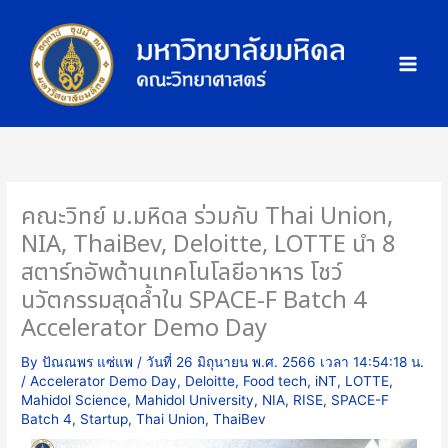
Skip
ภ
to
า
content
พ
กิ
จ
ก
ร
ร
คณะวิทย์ ม.มหิดล ร่วมกับ Thai Union,
ม
NIA, ThaiBev, Deloitte, LOTTE นำ 8
สตาร์ทอัพด้านเทคโนโลยีอาหาร โชว์
นวัตกรรมสุดล้ำใน SPACE-F Batch 4
Accelerator Demo Day
By
ปัณณพร แซ่แพ
/
วันที่ 26 มิถุนายน พ.ศ. 2566 เวลา 14:54:18 น.
/
Accelerator Demo Day
,
Deloitte
,
Food tech
,
iNT
,
LOTTE
,
Mahidol Science
,
Mahidol University
,
NIA
,
RISE
,
SPACE-F
Batch 4
,
Startup
,
Thai Union
,
ThaiBev