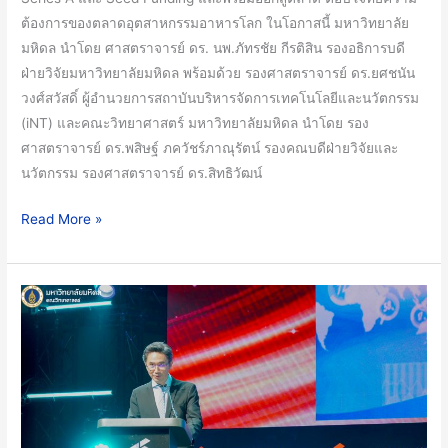
ด้าน
ต้องการของตลาดอุตสาหกรรมอาหารโลก ในโอกาสนี้ มหาวิทยาลัย
เทคโนโลยี
มหิดล นำโดย ศาสตราจารย์ ดร. นพ.ภัทรชัย กีรติสิน รองอธิการบดี
อาหาร
ฝ่ายวิจัยมหาวิทยาลัยมหิดล พร้อมด้วย รองศาสตราจารย์ ดร.ยศชนัน
จาก
วงศ์สวัสดิ์ ผู้อำนวยการสถาบันบริหารจัดการเทคโนโลยีและนวัตกรรม
นานาชาติ
(iNT) และคณะวิทยาศาสตร์ มหาวิทยาลัยมหิดล นำโดย รอง
ร่วม
ศาสตราจารย์ ดร.พสิษฐ์ ภควัชร์ภาณุรัตน์ รองคณบดีฝ่ายวิจัยและ
โปรแกรม
นวัตกรรม รองศาสตราจารย์ ดร.สิทธิวัฒน์
บ่ม
เพาะ
Read More »
ธุรกิจ
SPACE-
F
คณะ
Incubator
วิทย์
รุ่น
iNT
ที่
ม.มหิดล
5
ร่วม
กับ
Thai