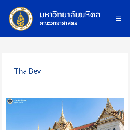
Skip
ภ
to
า
content
พ
กิ
จ
ก
ร
ร
ม
ThaiBev
คณะ
วิทย์
ม.มหิดล
เข้า
ถวาย