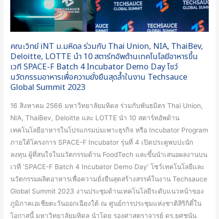
Union,
NIA,
ThaiBev,
คณะวิทย์ iNT ม.มหิดล ร่วมกับ Thai Union, NIA, ThaiBev,
Deloitte,
Deloitte, LOTTE นำ 10 สตาร์ทอัพด้านเทคโนโลยีอาหารขึ้น
LOTTE
เวที SPACE-F Batch 4 Incubator Demo Day โชว์
นำ
นวัตกรรมอาหารเพื่อความยั่งยืนสุดล้ำในงาน Techsauce
10
Global Summit 2023
สตาร์ท
16 สิงหาคม 2566 มหาวิทยาลัยมหิดล ร่วมกับพันธมิตร Thai Union,
อัพ
NIA, ThaiBev, Deloitte และ LOTTE นำ 10 สตาร์ทอัพด้าน
ด้าน
เทคโนโลยีอาหารในโปรแกรมบ่มเพาะธุรกิจ หรือ Incubator Program
เทคโนโลยี
ภายใต้โครงการ SPACE-F Incubator รุ่นที่ 4 เปิดประตูพบปะนัก
อาหาร
ลงทุน ผู้ที่สนใจในนวัตกรรมด้าน FoodTech และขึ้นนำเสนอผลงานบน
ขึ้น
เวที ‘SPACE-F Batch 4 Incubator Demo Day’ โชว์เทคโนโลยีและ
เวที
นวัตกรรมผลิตอาหารเพื่อความยั่งยืนสุดสร้างสรรค์ในงาน Techsauce
SPACE-
Global Summit 2023 งานประชุมด้านเทคโนโลยีระดับแนวหน้าของ
F
ภูมิภาคเอเชียตะวันออกเฉียงใต้ ณ ศูนย์การประชุมแห่งชาติสิริกิติ์ใน
Batch
โอกาสนี้ มหาวิทยาลัยมหิดล นำโดย รองศาสตราจารย์ ดร.ยศชนัน
4