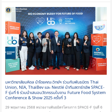
งาน
Techsauce
มหาวิทยาลัย
Global
มหิดล
Summit
นำ
2025
โดย
“The
คณะ
Dawn
วิทย์ฯ
of
ร่วม
Symbiosis”
กับ
พันธมิตร
Thai
Union,
NIA,
มหาวิทยาลัยมหิดล นำโดยคณะวิทย์ฯ ร่วมกับพันธมิตร Thai
ThaiBev
Union, NIA, ThaiBev และ Nestlé นำทีมสตาร์ทอัพ SPACE-
และ
F รุ่นที่ 6 ร่วมนำเสนอนวัตกรรมในงาน Future Food System
Conference & Show 2025 ครั้งที่ 3
Nestlé
นำ
29 พฤษภาคม 2568 หน่วยงานพันธมิตรโครงการ SPACE-F รุ่นที่ 6
ทีม