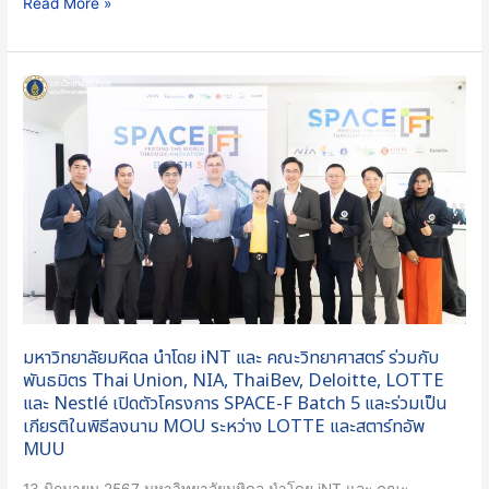
Read More »
Avoid
Them
แชร์
มหาวิทยาลัย
ประสบการณ์
มหิดล
เสริม
นำ
สร้าง
โดย
เครือ
iNT
ข่าย
และ
Startup
คณะ
SPACE-
วิทยาศาสตร์
F
ร่วม
Batch
กับ
5
มหาวิทยาลัยมหิดล นำโดย iNT และ คณะวิทยาศาสตร์ ร่วมกับ
พันธมิตร
พันธมิตร Thai Union, NIA, ThaiBev, Deloitte, LOTTE
Thai
และ Nestlé เปิดตัวโครงการ SPACE-F Batch 5 และร่วมเป็น
Union,
เกียรติในพิธีลงนาม MOU ระหว่าง LOTTE และสตาร์ทอัพ
NIA,
MUU
ThaiBev,