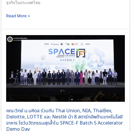
ธุรกิจในประเทศไทย
ล้ำ
ใน
Read More »
SPACE-
F
Batch
คณะ
5
วิทย์
Incubator
ม.มหิดล
Demo
ร่วม
Day
กับ
Thai
Union,
NIA,
ThaiBev,
Deloitte,
คณะวิทย์ ม.มหิดล ร่วมกับ Thai Union, NIA, ThaiBev,
LOTTE
Deloitte, LOTTE และ Nestlé นำ 8 สตาร์ทอัพด้านเทคโนโลยี
และ
อาหาร โชว์นวัตกรรมสุดล้ำใน SPACE-F Batch 5 Accelerator
Nestlé
Demo Day