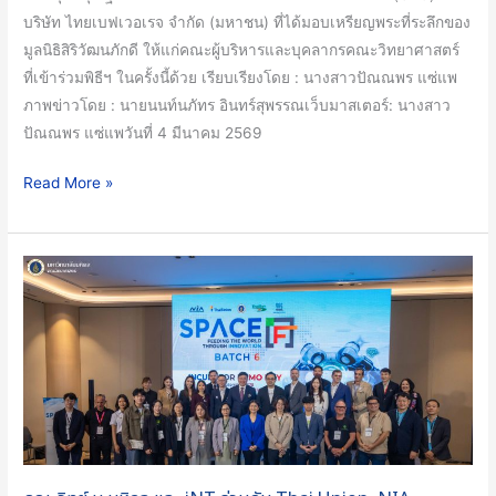
พระบรม
บริษัท ไทยเบฟเวอเรจ จำกัด (มหาชน) ที่ได้มอบเหรียญพระที่ระลึกของ
ราชินีนาถ
มูลนิธิสิริวัฒนภักดี ให้แก่คณะผู้บริหารและบุคลากรคณะวิทยาศาสตร์
พระบรม
ที่เข้าร่วมพิธีฯ ในครั้งนี้ด้วย เรียบเรียงโดย : นางสาวปัณณพร แซ่แพ
ราช
ภาพข่าวโดย : นายนนท์นภัทร อินทร์สุพรรณเว็บมาสเตอร์: นางสาว
ชนนี
ปัณณพร แซ่แพวันที่ 4 มีนาคม 2569
พันปี
หลวง
Read More »
ณ
พระบรม
มหาราช
คณะ
วัง
วิทย์
ม.มหิดล
และ
iNT
ร่วม
กับ
Thai
Union,