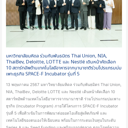
กับ
พันธมิตร
Thai
Union,
NIA,
ThaiBev,
Deloitte,
มหาวิทยาลัยมหิดล ร่วมกับพันธมิตร Thai Union, NIA,
LOTTE
ThaiBev, Deloitte, LOTTE และ Nestlé เดินหน้าคัดเลือก
และ
10 สตาร์ทอัพด้านเทคโนโลยีอาหารจากนานาชาติร่วมโปรแกรมบ่ม
Nestlé
เพาะธุรกิจ SPACE-F Incubator รุ่นที่ 5
เดิน
13 พฤษภาคม 2567 มหาวิทยาลัยมหิดล ร่วมกับพันธมิตร Thai Union,
หน้า
NIA, ThaiBev, Deloitte LOTTE และ Nestlé เดินหน้าคัดเลือก 10
คัด
สตาร์ทอัพด้านเทคโนโลยีอาหารจากนานาชาติ ร่วมโปรแกรมบ่มเพาะ
เลือก
ธุรกิจ (Incubator Program) ภายใต้โครงการ SPACE-F Incubator
10
รุ่นที่ 5 เพื่อติวเข้มในการพัฒนาต่อยอดไอเดียสู่ผลิตภัณฑ์ และ
สตาร์ท
เทคโนโลยีของตนเองให้เฉียบคม พร้อมในการระดมเงินทุนในระดับ
อัพ
Series A และ Seed Funding และพร้อมออกสู่ตลาด ตอบโจทย์ความ