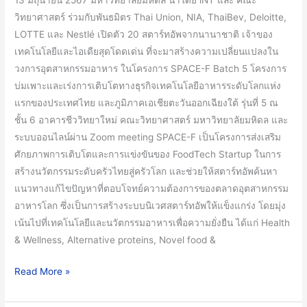
13 มิถุนายน 2567 มหาวิทยาลัยมหิดล นำโดย iNT และ คณะ
Deloitte,
วิทยาศาสตร์ ร่วมกับพันธมิตร Thai Union, NIA, ThaiBev, Deloitte,
LOTTE
LOTTE และ Nestlé เปิดตัว 20 สตาร์ทอัพจากนานาชาติ เจ้าของ
และ
เทคโนโลยีและไอเดียสุดโดดเด่น ที่จะมาสร้างความเปลี่ยนแปลงใน
Nestlé
วงการอุตสาหกรรมอาหาร ในโครงการ SPACE-F Batch 5 โครงการ
เปิด
บ่มเพาะและเร่งการเติบโตทางธุรกิจเทคโนโลยีอาหารระดับโลกแห่ง
ตัว
แรกของประเทศไทย และภูมิภาคเอเชียตะวันออกเฉียงใต้ รุ่นที่ 5 ณ
โครงการ
ชั้น 6 อาคารชีววิทยาใหม่ คณะวิทยาศาสตร์ มหาวิทยาลัยมหิดล และ
SPACE-
ระบบออนไลน์ผ่าน Zoom meeting SPACE-F เป็นโครงการส่งเสริม
F
ศักยภาพการเติบโตและการแข่งขันของ FoodTech Startup ในการ
Batch
สร้างนวัตกรรมระดับครัวไทยสู่ครัวโลก และช่วยให้สตาร์ทอัพค้นหา
5
แนวทางแก้ไขปัญหาที่ตอบโจทย์ความต้องการของตลาดอุตสาหกรรม
และ
อาหารโลก ซึ่งเป็นการสร้างระบบนิเวศสตาร์ทอัพให้แข็งแกร่ง โดยมุ่ง
ร่วม
เน้นไปที่เทคโนโลยีและนวัตกรรมอาหารเพื่อความยั่งยืน ได้แก่ Health
เป็น
& Wellness, Alternative proteins, Novel food &
เกียรติ
ใน
Read More »
พิธี
ลง