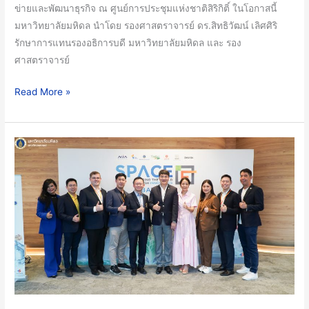
ข่ายและพัฒนาธุรกิจ ณ ศูนย์การประชุมแห่งชาติสิริกิติ์ ในโอกาสนี้
5
มหาวิทยาลัยมหิดล นำโดย รองศาสตราจารย์ ดร.สิทธิวัฒน์ เลิศศิริ
อัปเดต
รักษาการแทนรองอธิการบดี มหาวิทยาลัยมหิดล และ รอง
เท
ศาสตราจารย์
รนด์
เทคโนโลยี
Read More »
อาหาร
เสริม
สร้าง
มหาวิทยาลัย
เครือ
มหิดล
ข่าย
นำ
ใน
โดย
งาน
คณะ
Techsauce
วิทยาศาสตร์
Global
และ
Summit
iNT
2024
ร่วม
กับ