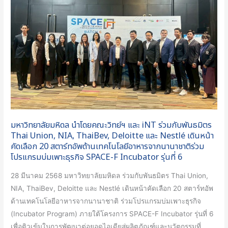
คณะ
วิทย์ฯ
และ
iNT
ร่วม
กับ
พันธมิตร
Thai
Union,
มหาวิทยาลัยมหิดล นำโดยคณะวิทย์ฯ และ iNT ร่วมกับพันธมิตร
NIA,
Thai Union, NIA, ThaiBev, Deloitte และ Nestlé เดินหน้า
ThaiBev,
คัดเลือก 20 สตาร์ทอัพด้านเทคโนโลยีอาหารจากนานาชาติร่วม
Deloitte
โปรแกรมบ่มเพาะธุรกิจ SPACE-F Incubator รุ่นที่ 6
และ
28 มีนาคม 2568 มหาวิทยาลัยมหิดล ร่วมกับพันธมิตร Thai Union,
Nestlé
NIA, ThaiBev, Deloitte และ Nestlé เดินหน้าคัดเลือก 20 สตาร์ทอัพ
เดิน
ด้านเทคโนโลยีอาหารจากนานาชาติ ร่วมโปรแกรมบ่มเพาะธุรกิจ
หน้า
(Incubator Program) ภายใต้โครงการ SPACE-F Incubator รุ่นที่ 6
คัด
เพื่อติวเข้มในการพัฒนาต่อยอดไอเดียสู่ผลิตภัณฑ์และนวัตกรรมที่
เลือก