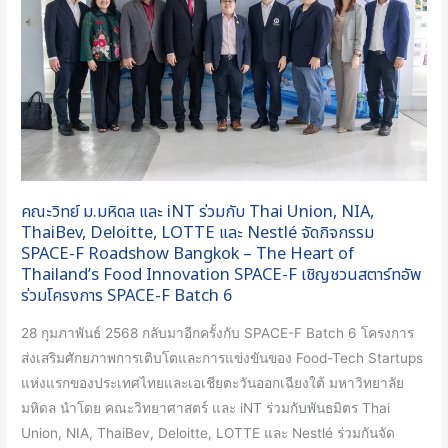
ที่
iNT
6
ร่วม
กับ
Thai
Union,
NIA,
ThaiBev,
Deloitte,
คณะวิทย์ ม.มหิดล และ iNT ร่วมกับ Thai Union, NIA,
LOTTE
ThaiBev, Deloitte, LOTTE และ Nestlé จัดกิจกรรม
และ
SPACE-F Roadshow Bangkok – The Heart of
Thailand’s Food Innovation SPACE-F เชิญชวนสตาร์ทอัพ
Nestlé
ร่วมโครงการ SPACE-F Batch 6
จัด
กิจกรรม
28 กุมภาพันธ์ 2568 กลับมาอีกครั้งกับ SPACE-F Batch 6 โครงการ
SPACE-
ส่งเสริมศักยภาพการเติบโตและการแข่งขันของ Food-Tech Startups
F
แห่งแรกของประเทศไทยและเอเชียตะวันออกเฉียงใต้ มหาวิทยาลัย
Roadshow
มหิดล นำโดย คณะวิทยาศาสตร์ และ iNT ร่วมกับพันธมิตร Thai
Bangkok
Union, NIA, ThaiBev, Deloitte, LOTTE และ Nestlé ร่วมกันจัด
–