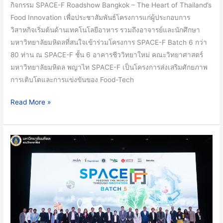
กิจกรรม SPACE-F Roadshow Bangkok – The Heart of Thailand’s
The
Food Innovation เพื่อประชาสัมพันธ์โครงการแก่ผู้ประกอบการ
Heart
วิสาหกิจเริ่มต้นด้านเทคโนโลยีอาหาร รวมถึงอาจารย์และนักศึกษา
of
มหาวิทยาลัยมหิดลที่สนใจเข้าร่วมโครงการ SPACE-F Batch 6 กว่า
Thailand’s
80 ท่าน ณ SPACE-F ชั้น 6 อาคารชีววิทยาใหม่ คณะวิทยาศาสตร์
Food
มหาวิทยาลัยมหิดล พญาไท SPACE-F เป็นโครงการส่งเสริมศักยภาพ
Innovation
การเติบโตและการแข่งขันของ Food-Tech
SPACE-
F
Read More »
เชิญ
ชวน
สตาร์ท
คณะ
อัพ
วิทย์
ร่วม
ม.มหิดล
โครงการ
และ
SPACE-
iNT
F
ร่วม
Batch
กับ