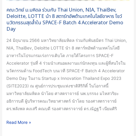
นำ
คณะวิทย์ ม.มหิดล ร่วมกับ Thai Union, NIA, ThaiBev,
8
Deloitte, LOTTE นำ 8 สตาร์ทอัพด้านเทคโนโลยีอาหาร โชว์
สตาร์ท
นวัตกรรมสุดล้ำใน SPACE-F Batch 4 Accelerator Demo
Day
อัพ
ด้าน
24 มิถุนายน 2566 มหาวิทยาลัยมหิดล ร่วมกับพันธมิตร Thai Union,
เทคโนโลยี
NIA, ThaiBev, Deloitte LOTTE นำ 8 สตาร์ทอัพด้านเทคโนโลยี
อาหาร
อาหารในโปรแกรมเร่งการเติบโต ภายใต้โครงการ SPACE-F
โชว์
Accelerator รุ่นที่ 4 ร่วมนำเสนอผลงานแก่นักลงทุน และผู้ที่สนใจใน
นวัตกรรม
นวัตกรรมด้าน FoodTech บนเวที SPACE-F Batch 4 Accelerator
สุด
Demo Day ในงาน Startup x Innovation Thailand Expo 2023
ล้ำ
(SITE2023) ณ ศูนย์การประชุมแห่งชาติสิริกิติ์ ในโอกาสนี้
ใน
มหาวิทยาลัยมหิดล นำโดย ศาสตราจารย์ นพ.บรรจง มไหสวริยะ
SPACE-
อธิการบดี ผู้บริหารคณะวิทยาศาสตร์ นำโดย รองศาสตราจารย์
F
ดร.พลังพล คงเสรี คณบดี รองศาสตราจารย์ ดร.ณัฏฐวี เนียมศิริ
Batch
4
Read More »
Accelerator
Demo