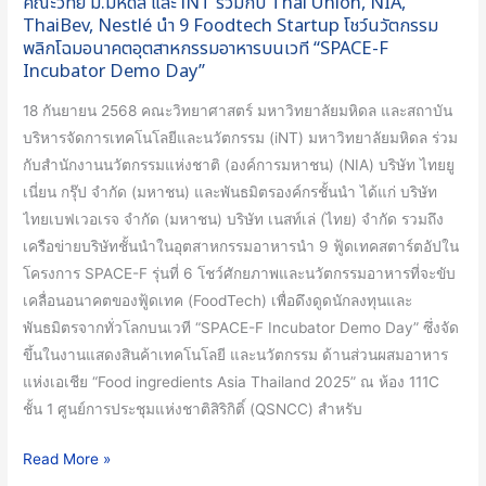
คณะวิทย์ ม.มหิดล และ iNT ร่วมกับ Thai Union, NIA,
NIA,
ThaiBev, Nestlé นำ 9 Foodtech Startup โชว์นวัตกรรม
พลิกโฉมอนาคตอุตสาหกรรมอาหารบนเวที “SPACE-F
ThaiBev,
Incubator Demo Day”
Nestlé
นำ
18 กันยายน 2568 คณะวิทยาศาสตร์ มหาวิทยาลัยมหิดล และสถาบัน
9
บริหารจัดการเทคโนโลยีและนวัตกรรม (iNT) มหาวิทยาลัยมหิดล ร่วม
Foodtech
กับสำนักงานนวัตกรรมแห่งชาติ (องค์การมหาชน) (NIA) บริษัท ไทยยู
Startup
เนี่ยน กรุ๊ป จำกัด (มหาชน) และพันธมิตรองค์กรชั้นนำ ได้แก่ บริษัท
โชว์
ไทยเบฟเวอเรจ จำกัด (มหาชน) บริษัท เนสท์เล่ (ไทย) จำกัด รวมถึง
นวัตกรรม
เครือข่ายบริษัทชั้นนำในอุตสาหกรรมอาหารนำ 9 ฟู้ดเทคสตาร์ตอัปใน
พลิก
โครงการ SPACE-F รุ่นที่ 6 โชว์ศักยภาพและนวัตกรรมอาหารที่จะขับ
โฉม
เคลื่อนอนาคตของฟู้ดเทค (FoodTech) เพื่อดึงดูดนักลงทุนและ
อนาคต
พันธมิตรจากทั่วโลกบนเวที “SPACE-F Incubator Demo Day” ซึ่งจัด
อุตสาหกรรม
ขึ้นในงานแสดงสินค้าเทคโนโลยี และนวัตกรรม ด้านส่วนผสมอาหาร
อาหาร
แห่งเอเชีย “Food ingredients Asia Thailand 2025” ณ ห้อง 111C
บน
ชั้น 1 ศูนย์การประชุมแห่งชาติสิริกิติ์ (QSNCC) สำหรับ
เวที
“SPACE-
Read More »
F