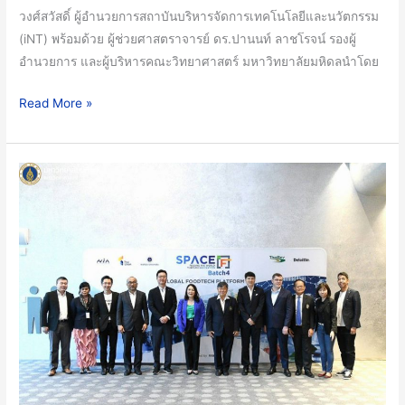
วงศ์สวัสดิ์ ผู้อำนวยการสถาบันบริหารจัดการเทคโนโลยีและนวัตกรรม
Incubator
(iNT) พร้อมด้วย ผู้ช่วยศาสตราจารย์ ดร.ปานนท์ ลาชโรจน์ รองผู้
Demo
อำนวยการ และผู้บริหารคณะวิทยาศาสตร์ มหาวิทยาลัยมหิดลนำโดย
Day
โชว์
Read More »
นวัตกรรม
อาหาร
เพื่อ
คณะ
ความ
วิทย์
ยั่งยืน
ม.มหิดล
สุด
ร่วม
ล้ำ
กับ
ใน
Thai
งาน
Union,
Techsauce
NIA,
Global
ThaiBev,
Summit
Deloitte,
2023
LOTTE