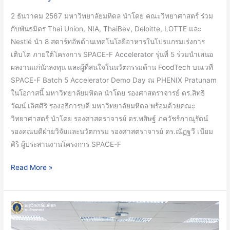
นำ
2 ธันวาคม 2567 มหาวิทยาลัยมหิดล นำโดย คณะวิทยาศาสตร์ ร่วม
8
กับพันธมิตร Thai Union, NIA, ThaiBev, Deloitte, LOTTE และ
สตาร์ท
Nestlé นำ 8 สตาร์ทอัพด้านเทคโนโลยีอาหารในโปรแกรมเร่งการ
อัพ
เติบโต ภายใต้โครงการ SPACE-F Accelerator รุ่นที่ 5 ร่วมนำเสนอ
ด้าน
ผลงานแก่นักลงทุน และผู้ที่สนใจในนวัตกรรมด้าน FoodTech บนเวที
เทคโนโลยี
SPACE-F Batch 5 Accelerator Demo Day ณ PHENIX Pratunam
อาหาร
ในโอกาสนี้ มหาวิทยาลัยมหิดล นำโดย รองศาสตราจารย์ ดร.สิทธิ
โชว์
วัฒน์ เลิศศิริ รองอธิการบดี มหาวิทยาลัยมหิดล พร้อมด้วยคณะ
นวัตกรรม
วิทยาศาสตร์ นำโดย รองศาสตราจารย์ ดร.พสิษฐ์ ภควัชร์ภาณุรัตน์
สุด
รองคณบดีฝ่ายวิจัยและนวัตกรรม รองศาสตราจารย์ ดร.ณัฏฐวี เนียม
ล้ำ
ศิริ ผู้ประสานงานโครงการ SPACE-F
ใน
SPACE-
Read More »
F
Batch
5
มหาวิทยาลัย
Accelerator
มหิดล
Demo