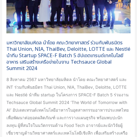
วิทยาศาสตร์
ร่วม
กับ
พันธมิตร
Thai
มหาวิทยาลัยมหิดล นำโดย คณะวิทยาศาสตร์ ร่วมกับพันธมิตร
Union,
Thai Union, NIA, ThaiBev, Deloitte, LOTTE และ Nestlé
NIA,
นำทีม Startup SPACE-F Batch 5 อัปเดตเทรนด์เทคโนโลยี
ThaiBev,
อาหาร เสริมสร้างเครือข่ายในงาน Techsauce Global
Deloitte,
Summit 2024
LOTTE
8 สิงหาคม 2567 มหาวิทยาลัยมหิดล นำโดย คณะวิทยาศาสตร์ และ
และ
iNT ร่วมกับพันธมิตร Thai Union, NIA, ThaiBev, Deloitte, LOTTE
Nestlé
และ Nestlé นำทีม startup ในโครงการ SPACE-F Batch 5 ร่วมงาน
นำ
Techsauce Global Summit 2024 ‘The World of Tomorrow with
ทีม
AI’ อัปเดตเทรนด์เทคโนโลยีอาหารในอุตสาหกรรมอาหารประเทศไทย
Startup
เพื่อพัฒนาต่อยอดผลิตภัณฑ์ และการวางแผนธุรกิจ พร้อมพบปะนัก
SPACE-
ลงทุน ผู้ที่สนใจในนวัตกรรมด้าน Food Tech อาจารย์และนักวิจัยผู้
F
เชี่ยวชาญด้านวิทยาศาสตร์และเทคโนโลยีเชิงลึก เพื่อเสริมสร้างเครือ
Batch