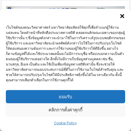
Day
ม.มหิดล
ร่วม
งาน
เว็บไซต์ของคณะวิทยาศาสตร์ มหาวิทยาลัยมหิดลใช้คุกกี้เพื่อจำแนกผู้ใช้งาน
เปิด
แต่ละคน โดยทำหน้าที่หลักคือประมวลทางสถิติ ตลอดจนลักษณะเฉพาะของกลุ่มผู้
ใช้บริการนั้น ๆ ซึ่งข้อมูลดังกล่าวจะนำมาใช้ในการวิเคราะห์รูปแบบพฤติกรรมของ
ตัว
ผู้ใช้บริการ และมหาวิทยาลัยจะนำผลลัพธ์ดังกล่าวไปใช้ในการปรับปรุงเว็บไซต์
โครงการ
ให้ตอบสนองความต้องการ และการใช้งานของผู้ใช้บริการให้ดียิ่งขึ้น อย่างไร
SPACE-
ก็ตามข้อมูลที่ได้และใช้ประมวลผลนั้นจะไม่มีการระบุชื่อ หรือบ่งบอกความเป็นตัว
ตนของผู้ใช้บริการแต่อย่างใด อีกทั้งไม่มีการเก็บข้อมูลส่วนบุคคล เช่น ชื่อ,
F
นามสกุล, อีเมล เป็นต้น และใช้เป็นเพียงข้อมูลทางสถิติเท่านั้น ซึ่งจะช่วยให้
Batch
มหาวิทยาลัยสามารถมอบประสบการณ์ที่ดีในการใช้งานเว็บไซต์สำหรับคุณ และ
ช่วยให้สามารถปรับปรุงเว็บไซต์ให้มีประสิทธิภาพยิ่งขึ้นได้ในเวลาเดียวกัน ทั้งนี้
4
คุณสามารถเลือกตัวเลือกในการใช้งานคุกกี้ได้
ม.มหิดล ร่วมงานเปิดตัวโครงการ SPACE-F Batch 4 จับมือ
จับ
พันธมิตรปั้น FoodTech Startup ส่งเสริมระบบนิเวศวิสาหกิจ
มือ
เริ่มต้น สร้างนวัตกรรมอาหารตอบโจทย์ความยั่งยืน
ยอมรับ
พันธมิตร
ปั้น
3 มีนาคม 2566 มหาวิทยาลัยมหิดล ร่วมกับพันธมิตร Thai Union,
คลิกการตั้งค่าคุกกี้
FoodTech
NIA, ThaiBev, Deloitte, RISE ต้อนรับ Startup ผู้เข้าร่วม “SPACE-F
Startup
Batch 4” หรือ โครงการบ่มเพาะและเร่งการเติบโตทางธุรกิจ
Cookie Policy
ส่ง
เทคโนโลยีอาหารระดับโลกแห่งแรกของประเทศไทย และภูมิภาค