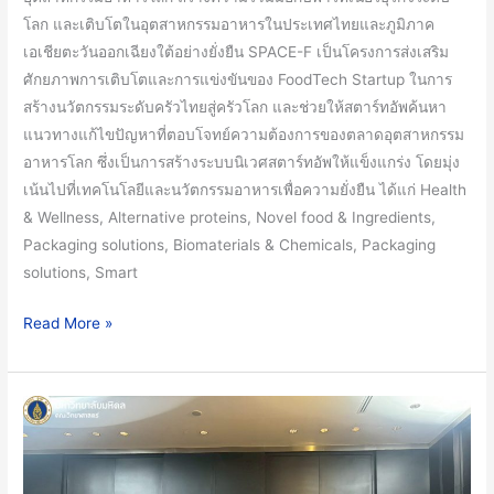
อัพ
โลก และเติบโตในอุตสาหกรรมอาหารในประเทศไทยและภูมิภาค
ด้าน
เอเชียตะวันออกเฉียงใต้อย่างยั่งยืน SPACE-F เป็นโครงการส่งเสริม
เทคโนโลยี
ศักยภาพการเติบโตและการแข่งขันของ FoodTech Startup ในการ
อาหาร
สร้างนวัตกรรมระดับครัวไทยสู่ครัวโลก และช่วยให้สตาร์ทอัพค้นหา
จาก
แนวทางแก้ไขปัญหาที่ตอบโจทย์ความต้องการของตลาดอุตสาหกรรม
นานาชาติ
อาหารโลก ซึ่งเป็นการสร้างระบบนิเวศสตาร์ทอัพให้แข็งแกร่ง โดยมุ่ง
เข้า
เน้นไปที่เทคโนโลยีและนวัตกรรมอาหารเพื่อความยั่งยืน ได้แก่ Health
สู่
& Wellness, Alternative proteins, Novel food & Ingredients,
โครงการ
Packaging solutions, Biomaterials & Chemicals, Packaging
SPACE-
solutions, Smart
F
รุ่น
Read More »
ที่
6
มหาวิทยาลัย
มหิดล
นำ
โดย