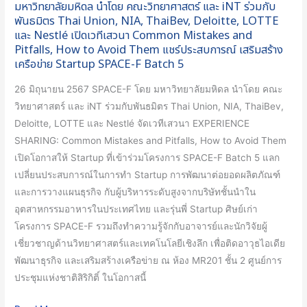
มหาวิทยาลัยมหิดล นำโดย คณะวิทยาศาสตร์ และ iNT ร่วมกับ
พันธมิตร
พันธมิตร Thai Union, NIA, ThaiBev, Deloitte, LOTTE
Thai
และ Nestlé เปิดเวทีเสวนา Common Mistakes and
Union,
Pitfalls, How to Avoid Them แชร์ประสบการณ์ เสริมสร้าง
NIA,
เครือข่าย Startup SPACE-F Batch 5
ThaiBev,
26 มิถุนายน 2567 SPACE-F โดย มหาวิทยาลัยมหิดล นำโดย คณะ
Deloitte,
วิทยาศาสตร์ และ iNT ร่วมกับพันธมิตร Thai Union, NIA, ThaiBev,
LOTTE
Deloitte, LOTTE และ Nestlé จัดเวทีเสวนา EXPERIENCE
และ
SHARING: Common Mistakes and Pitfalls, How to Avoid Them
Nestlé
เปิดโอกาสให้ Startup ที่เข้าร่วมโครงการ SPACE-F Batch 5 แลก
เปิด
เปลี่ยนประสบการณ์ในการทำ Startup การพัฒนาต่อยอดผลิตภัณฑ์
เวที
และการวางแผนธุรกิจ กับผู้บริหารระดับสูงจากบริษัทชั้นนำใน
เสวนา
อุตสาหกรรมอาหารในประเทศไทย และรุ่นพี่ Startup ศิษย์เก่า
Common
โครงการ SPACE-F รวมถึงทำความรู้จักกับอาจารย์และนักวิจัยผู้
Mistakes
เชี่ยวชาญด้านวิทยาศาสตร์และเทคโนโลยีเชิงลึก เพื่อติดอาวุธไอเดีย
and
พัฒนาธุรกิจ และเสริมสร้างเครือข่าย ณ ห้อง MR201 ชั้น 2 ศูนย์การ
Pitfalls,
ประชุมแห่งชาติสิริกิติ์ ในโอกาสนี้
How
to