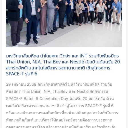
คณะ
Show
วิทย์ฯ
2025
และ
ครั้ง
iNT
ที่
ร่วม
3
กับ
พันธมิตร
Thai
มหาวิทยาลัยมหิดล นำโดยคณะวิทย์ฯ และ iNT ร่วมกับพันธมิตร
Union,
Thai Union, NIA, ThaiBev และ Nestlé เปิดบ้านต้อนรับ 20
NIA,
สตาร์ทอัพด้านเทคโนโลยีอาหารจากนานาชาติ เข้าสู่โครงการ
SPACE-F รุ่นที่ 6
ThaiBev
และ
29 เมษายน 2568 คณะวิทยาศาสตร์ มหาวิทยาลัยมหิดล ร่วมกับ
Nestlé
พันธมิตร Thai Union, NIA, ThaiBev และ Nestlé จัดกิจกรรม
เปิด
SPACE-F Batch 6 Orientation Day ต้อนรับ 20 สตาร์ทอัพ ด้าน
บ้าน
เทคโนโลยีอาหารจากนานาชาติ เข้าสู่โครงการ SPACE-F รุ่นที่ 6
ต้อนรับ
พร้อมแนะนำบทบาทของพันธมิตรที่จะช่วยสนับสนุนสตาร์ทอัพในการ
20
พัฒนาผลิตภัณฑ์และบริการให้ตอบโจทย์ความต้องการของตลาด
สตาร์ท
อุตสาหกรรมอาหารโลก สร้างความร่วมมือกับพาร์ทเนอร์ธุรกิจระดับ