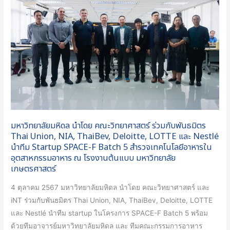
นำ
Day
โดย
คณะ
วิทยาศาสตร์
ร่วม
กับ
พันธมิตร
Thai
Union,
NIA,
มหาวิทยาลัยมหิดล นำโดย คณะวิทยาศาสตร์ ร่วมกับพันธมิตร
ThaiBev,
Thai Union, NIA, ThaiBev, Deloitte, LOTTE และ Nestlé
Deloitte,
นำทีม Startup SPACE-F Batch 5 สำรวจเทคโนโลยีอาหารใน
อุตสาหกรรมอาหาร ณ โรงงานต้นแบบ มหาวิทยาลัย
LOTTE
เกษตรศาสตร์
และ
Nestlé
4 ตุลาคม 2567 มหาวิทยาลัยมหิดล นำโดย คณะวิทยาศาสตร์ และ
นำ
iNT ร่วมกับพันธมิตร Thai Union, NIA, ThaiBev, Deloitte, LOTTE
ทีม
และ Nestlé นำทีม startup ในโครงการ SPACE-F Batch 5 พร้อม
Startup
ด้วยทีมอาจารย์มหาวิทยาลัยมหิดล และ ทีมคณะกรรมการอาหาร