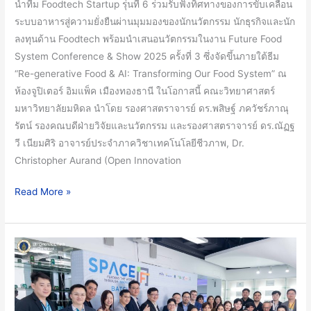
นำทีม Foodtech Startup รุ่นที่ 6 ร่วมรับฟังทิศทางของการขับเคลื่อน
สตาร์ท
ระบบอาหารสู่ความยั่งยืนผ่านมุมมองของนักนวัตกรรม นักธุรกิจและนัก
อัพ
ลงทุนด้าน Foodtech พร้อมนำเสนอนวัตกรรมในงาน Future Food
SPACE-
System Conference & Show 2025 ครั้งที่ 3 ซึ่งจัดขึ้นภายใต้ธีม
F
“Re-generative Food & AI: Transforming Our Food System” ณ
รุ่น
ห้องจูปิเตอร์ อิมแพ็ค เมืองทองธานี ในโอกาสนี้ คณะวิทยาศาสตร์
ที่
มหาวิทยาลัยมหิดล นำโดย รองศาสตราจารย์ ดร.พสิษฐ์ ภควัชร์ภาณุ
6
รัตน์ รองคณบดีฝ่ายวิจัยและนวัตกรรม และรองศาสตราจารย์ ดร.ณัฏฐ
ร่วม
วี เนียมศิริ อาจารย์ประจำภาควิชาเทคโนโลยีชีวภาพ, Dr.
นำ
Christopher Aurand (Open Innovation
เสนอ
นวัตกรรม
Read More »
ใน
งาน
Future
มหาวิทยาลัย
Food
มหิดล
System
นำ
Conference
โดย
&