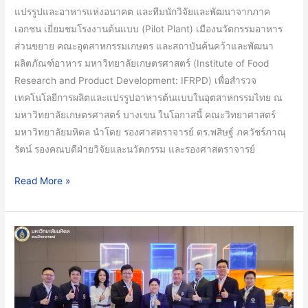
SPACE-
แปรรูปและอาหารแห่งอนาคต และทีมนักวิจัยและพัฒนาจากภาค
F
เอกชน เยี่ยมชมโรงงานต้นแบบ (Pilot Plant) เมืองนวัตกรรมอาหาร
Batch
ส่วนขยาย คณะอุตสาหกรรมเกษตร และสถาบันค้นคว้าและพัฒนา
5
ผลิตภัณฑ์อาหาร มหาวิทยาลัยเกษตรศาสตร์ (Institute of Food
สำรวจ
Research and Product Development: IFRPD) เพื่อสำรวจ
เทคโนโลยี
เทคโนโลยีการผลิตและแปรรูปอาหารต้นแบบในอุตสาหกรรมไทย ณ
อาหาร
มหาวิทยาลัยเกษตรศาสตร์ บางเขน ในโอกาสนี้ คณะวิทยาศาสตร์
ใน
มหาวิทยาลัยมหิดล นำโดย รองศาสตราจารย์ ดร.พสิษฐ์ ภควัชร์ภาณุ
อุตสาหกรรม
รัตน์ รองคณบดีฝ่ายวิจัยและนวัตกรรม และรองศาสตราจารย์
อาหาร
ณ
Read More »
โรงงาน
ต้นแบบ
มหาวิทยาลัย
มหาวิทยาลัย
เกษตรศาสตร์
มหิดล
นำ
โดย
คณะ