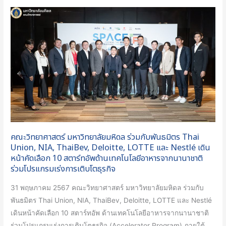
นาม
คณะ
MOU
วิทยาศาสตร์
ระหว่าง
มหาวิทยาลัย
LOTTE
มหิดล
และ
ร่วม
สตาร์ท
กับ
อัพ
พันธมิตร
MUU
Thai
Union,
NIA,
คณะวิทยาศาสตร์ มหาวิทยาลัยมหิดล ร่วมกับพันธมิตร Thai
ThaiBev,
Union, NIA, ThaiBev, Deloitte, LOTTE และ Nestlé เดิน
Deloitte,
หน้าคัดเลือก 10 สตาร์ทอัพด้านเทคโนโลยีอาหารจากนานาชาติ
LOTTE
ร่วมโปรแกรมเร่งการเติบโตธุรกิจ
และ
31 พฤษภาคม 2567 คณะวิทยาศาสตร์ มหาวิทยาลัยมหิดล ร่วมกับ
Nestlé
พันธมิตร Thai Union, NIA, ThaiBev, Deloitte, LOTTE และ Nestlé
เดิน
เดินหน้าคัดเลือก 10 สตาร์ทอัพ ด้านเทคโนโลยีอาหารจากนานาชาติ
หน้า
ร่วมโปรแกรมเร่งการเติบโตธุรกิจ (Accelerator Program) ภายใต้