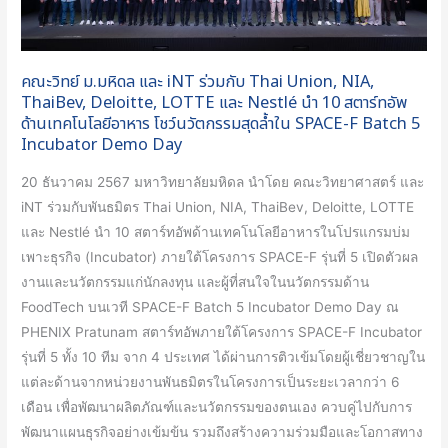
6
Thai
Union,
NIA,
คณะวิทย์ ม.มหิดล และ iNT ร่วมกับ Thai Union, NIA,
ThaiBev,
ThaiBev, Deloitte, LOTTE และ Nestlé นำ 10 สตาร์ทอัพ
Deloitte,
ด้านเทคโนโลยีอาหาร โชว์นวัตกรรมสุดล้ำใน SPACE-F Batch 5
LOTTE
Incubator Demo Day
และ
20 ธันวาคม 2567 มหาวิทยาลัยมหิดล นำโดย คณะวิทยาศาสตร์ และ
Nestlé
iNT ร่วมกับพันธมิตร Thai Union, NIA, ThaiBev, Deloitte, LOTTE
นำ
และ Nestlé นำ 10 สตาร์ทอัพด้านเทคโนโลยีอาหารในโปรแกรมบ่ม
10
เพาะธุรกิจ (Incubator) ภายใต้โครงการ SPACE-F รุ่นที่ 5 เปิดตัวผล
สตาร์ท
งานและนวัตกรรมแก่นักลงทุน และผู้ที่สนใจในนวัตกรรมด้าน
อัพ
FoodTech บนเวที SPACE-F Batch 5 Incubator Demo Day ณ
ด้าน
PHENIX Pratunam สตาร์ทอัพภายใต้โครงการ SPACE-F Incubator
เทคโนโลยี
รุ่นที่ 5 ทั้ง 10 ทีม จาก 4 ประเทศ ได้ผ่านการติวเข้มโดยผู้เชี่ยวชาญใน
อาหาร
แต่ละด้านจากหน่วยงานพันธมิตรในโครงการเป็นระยะเวลากว่า 6
โชว์
เดือน เพื่อพัฒนาผลิตภัณฑ์และนวัตกรรมของตนเอง ควบคู่ไปกับการ
นวัตกรรม
พัฒนาแผนธุรกิจอย่างเข้มข้น รวมถึงสร้างความร่วมมือและโอกาสทาง
สุด