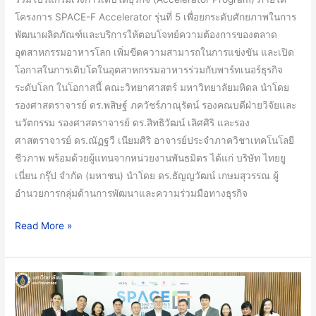
คัด
โครงการ SPACE-F Accelerator รุ่นที่ 5 เพื่อยกระดับศักยภาพในการ
เลือก
พัฒนาผลิตภัณฑ์และบริการให้ตอบโจทย์ความต้องการของตลาด
10
อุตสาหกรรมอาหารโลก เพิ่มขีดความสามารถในการแข่งขัน และเปิด
สตาร์ท
โอกาสในการเติบโตในอุตสาหกรรมอาหารร่วมกับพาร์ทเนอร์ธุรกิจ
อัพ
ระดับโลก ในโอกาสนี้ คณะวิทยาศาสตร์ มหาวิทยาลัยมหิดล นำโดย
ด้าน
รองศาสตราจารย์ ดร.พสิษฐ์ ภควัชร์ภาณุรัตน์ รองคณบดีฝ่ายวิจัยและ
เทคโนโลยี
นวัตกรรม รองศาสตราจารย์ ดร.สิทธิวัฒน์ เลิศศิริ และรอง
อาหาร
ศาสตราจารย์ ดร.ณัฏฐวี เนียมศิริ อาจารย์ประจำภาควิชาเทคโนโลยี
จาก
ชีวภาพ พร้อมด้วยผู้แทนจากหน่วยงานพันธมิตร ได้แก่ บริษัท ไทยยู
นานาชาติ
เนี่ยน กรุ๊ป จำกัด (มหาชน) นำโดย ดร.ธัญญวัฒน์ เกษมสุวรรณ ผู้
ร่วม
อำนวยการกลุ่มด้านการพัฒนาและความร่วมมือทางธุรกิจ
โปรแกรม
เร่ง
Read More »
การ
เติบโต
ธุรกิจ
มหาวิทยาลัย
มหิดล
ร่วม