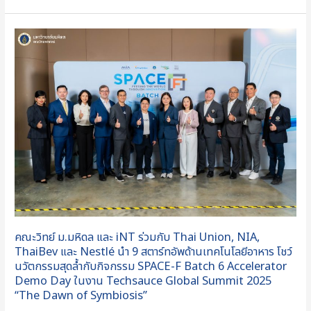
Incubator
Demo
คณะ
Day”
วิทย์
ม.มหิดล
และ
iNT
ร่วม
กับ
Thai
Union,
NIA,
ThaiBev
และ
คณะวิทย์ ม.มหิดล และ iNT ร่วมกับ Thai Union, NIA,
Nestlé
ThaiBev และ Nestlé นำ 9 สตาร์ทอัพด้านเทคโนโลยีอาหาร โชว์
นำ
นวัตกรรมสุดล้ำกับกิจกรรม SPACE-F Batch 6 Accelerator
Demo Day ในงาน Techsauce Global Summit 2025
9
“The Dawn of Symbiosis”
สตาร์ท