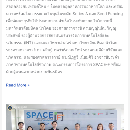
สอดคล้องกับเทรนด์ใหม่ ๆ ในตลาดอุตสาหกรรมอาหารโลก และเตรียม
20
ความพร้อมในการระดมเงินทุนในระดับ Series A และ Seed Funding
สตาร์ท
เพื่อพัฒนาธุรกิจให้ประสบความสำเร็จในระดับสากล ในโอกาสนี้
อัพ
มหาวิทยาลัยมหิดล นำโดย รองศาสตราจารย์ ดร.ธัญญ์นลิน วิญญู
ด้าน
ประสิทธิ์ รองผู้อำนวยการสถาบันบริหารจัดการเทคโนโลยีและ
เทคโนโลยี
นวัตกรรม (iNT) และคณะวิทยาศาสตร์ มหาวิทยาลัยมหิดล นำโดย
อาหาร
รองศาสตราจารย์ ดร.พสิษฐ์ ภควัชร์ภาณุรัตน์ รองคณบดีฝ่ายวิจัยและ
จาก
นวัตกรรม และรองศาสตราจารย์ ดร.ณัฏฐวี เนียมศิริ อาจารย์ประจำ
นานาชาติ
ภาควิชาเทคโนโลยีชีวภาพ คณะกรรมการโครงการ SPACE-F พร้อม
ร่วม
ด้วยผู้แทนจากหน่วยงานพันธมิตร
โปรแกรม
บ่ม
Read More »
เพาะ
ธุรกิจ
SPACE-
คณะ
F
วิทย์
Incubator
ม.มหิดล
รุ่น
และ