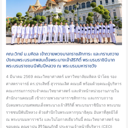
พวง
มาลา
ราช
สัก
การะ
และ
กราบ
คณะวิทย์ ม.มหิดล เข้าถวายพวงมาลาราชสักการะ และกราบถวาย
ถวาย
บังคมพระบรมศพสมเด็จพระนางเจ้าสิริกิติ์ พระบรมราชินีนาถ
บังคม
พระบรมราชชนนีพันปีหลวง ณ พระบรมมหาราชวัง
พระบรม
4 มีนาคม 2569 คณะวิทยาศาสตร์ มหาวิทยาลัยมหิดล นำโดย รอง
ศพ
ศาสตราจารย์ ดร.ประสิทธิ์ สุวรรณเลิศ คณบดี พร้อมด้วยคณะผู้บริหาร
สมเด็จ
คณะกรรมการประจำคณะวิทยาศาสตร์ และหัวหน้าหน่วยงานภายใน
พระนาง
สำนักงานคณบดี เข้าถวายพวงมาลาราชสักการะ และกราบถวาย
เจ้า
บังคมพระบรมศพสมเด็จพระนางเจ้าสิริกิติ์ พระบรมราชินีนาถ พระบรม
สิ
ราชชนนีพันปีหลวง ด้วยสำนึกในพระมหากรุณาธิคุณ อันหาที่สุดมิได้
ริกิ
ณ พระบรมมหาราชวัง และในโอกาสเดียวกันนี้ คณะวิทยาศาสตร์ ขอ
ติ์
ขอบคุณ คุณฐาปน สิริวัฒนภักดี ประธานเจ้าหน้าที่บริหาร (CEO)