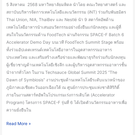
อัพ
5 สิงหาคม 2568 มหาวิทยาลัยมหิดล นำโดย คณะวิทยาศาสตร์ และ
ด้าน
สถาบันบริหารจัดการเทคโนโลยีและนวัตกรรม (iNT) ร่วมกับพันธมิตร
เทคโนโลยี
Thai Union, NIA, ThaiBev และ Nestlé นำ 9 สตาร์ทอัพด้าน
อาหาร
เทคโนโลยีอาหารนำเสนอนวัตกรรมอย่างยั่งยืนแก่นักลงทุน และผู้ที่
โชว์
สนใจในนวัตกรรมด้าน FoodTech ผ่านกิจกรรม SPACE-F Batch 6
นวัตกรรม
Accelerator Demo Day บนเวที FoodTech Summit Stage พร้อม
สุด
ทั้งร่วมอัปเดตเทรนด์เทคโนโลยีอาหารในอุตสาหกรรมอาหาร
ล้ำ
ประเทศไทย และเสริมสร้างเครือข่ายและพัฒนาธุรกิจร่วมกับนักลงทุน
กับ
ผู้เชี่ยวชาญด้านเทคโนโลยีเชิงลึก และผู้บริหารอุตสาหกรรมอาหารชั้น
กิจกรรม
นำจากทั่วโลก ในงาน Techsauce Global Summit 2025 “The
SPACE-
Dawn of Symbiosis” งานประชุมด้านเทคโนโลยีระดับแนวหน้าของ
F
ภูมิภาคเอเชียตะวันออกเฉียงใต้ ณ ศูนย์การประชุมแห่งชาติสิริกิติ์
Batch
ภายในงานสตาร์ทอัพในโปรแกรมเร่งการเติบโต (Accelerator
6
Program) โครงการ SPACE-F รุ่นที่ 6 ได้เปิดตัวนวัตกรรมอาหารเพื่อ
Accelerator
ความยั่งยืนใน
Demo
Day
Read More »
ใน