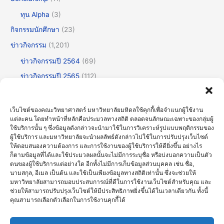
ทุน Alpha
(3)
กิจกรรมนักศึกษา
(23)
ข่าวกิจกรรม
(1,201)
ข่าวกิจกรรมปี 2564
(69)
ข่าวกิจกรรมปี 2565
(112)
ข่าวกิจกรรมปี 2566
(175)
ข่าวกิจกรรมปี 2567
(252)
เว็บไซต์ของคณะวิทยาศาสตร์ มหาวิทยาลัยมหิดลใช้คุกกี้เพื่อจำแนกผู้ใช้งาน
แต่ละคน โดยทำหน้าที่หลักคือประมวลทางสถิติ ตลอดจนลักษณะเฉพาะของกลุ่มผู้
ข่าวกิจกรรมปี 2568
(355)
ใช้บริการนั้น ๆ ซึ่งข้อมูลดังกล่าวจะนำมาใช้ในการวิเคราะห์รูปแบบพฤติกรรมของ
ข่าวกิจกรรมปี 2569
(191)
ผู้ใช้บริการ และมหาวิทยาลัยจะนำผลลัพธ์ดังกล่าวไปใช้ในการปรับปรุงเว็บไซต์
ให้ตอบสนองความต้องการ และการใช้งานของผู้ใช้บริการให้ดียิ่งขึ้น อย่างไร
ข่าวทั่วไป
(716)
ก็ตามข้อมูลที่ได้และใช้ประมวลผลนั้นจะไม่มีการระบุชื่อ หรือบ่งบอกความเป็นตัว
ตนของผู้ใช้บริการแต่อย่างใด อีกทั้งไม่มีการเก็บข้อมูลส่วนบุคคล เช่น ชื่อ,
ข่าวธรรมาภิบาลและความโปร่งใส (OIT)
(30)
นามสกุล, อีเมล เป็นต้น และใช้เป็นเพียงข้อมูลทางสถิติเท่านั้น ซึ่งจะช่วยให้
มหาวิทยาลัยสามารถมอบประสบการณ์ที่ดีในการใช้งานเว็บไซต์สำหรับคุณ และ
บรรยายพิเศษ
(123)
ช่วยให้สามารถปรับปรุงเว็บไซต์ให้มีประสิทธิภาพยิ่งขึ้นได้ในเวลาเดียวกัน ทั้งนี้
ประชุมวิชาการ
(60)
คุณสามารถเลือกตัวเลือกในการใช้งานคุกกี้ได้
ศิลปะวัฒนธรรม
(61)