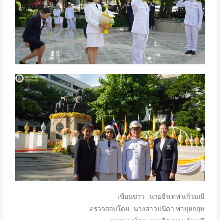
เขียนข่าว : นายธีรเทพ แก้วมณี
ตรวจสอบโดย : นางสาวปนิดา พายุหกฤษ