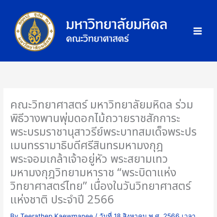
Skip
ภ
to
า
content
พ
กิ
จ
ก
ร
ร
คณะวิทยาศาสตร์ มหาวิทยาลัยมหิดล ร่วม
ม
พิธีวางพานพุ่มดอกไม้ถวายราชสักการะ
พระบรมราชานุสาวรีย์พระบาทสมเด็จพระปร
เมนทรรามาธิบดีศรีสินทรมหามงกุฎ
พระจอมเกล้าเจ้าอยู่หัว พระสยามเทว
มหามงกุฎวิทยามหาราช “พระบิดาแห่ง
วิทยาศาสตร์ไทย” เนื่องในวันวิทยาศาสตร์
แห่งชาติ ประจำปี 2566
By
Teerathep Kaewmanee
/
วันที่ 18 สิงหาคม พ.ศ. 2566 เวลา