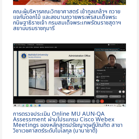
คณะผู้บริหารคณะวิทยาศาสตร์ เข้าทูลเกล้าฯ ถวาย
แจกันดอกไม้ และลงนามถวายพระพรสมเด็จพระ
กนิษฐาธิราชเจ้า กรมสมเด็จพระเทพรัตนราชสุดาฯ
สยามบรมราชกุมารี
การตรวจประเมิน Online MU AUN-QA
Assessment ผ่านโปรแกรม Cisco Webex
Meetings ของหลักสูตรปรัชญาดุษฎีบัณฑิต สาขา
วิชาเวชศาสตร์ระดับโมเลกุล (นานาชาติ)