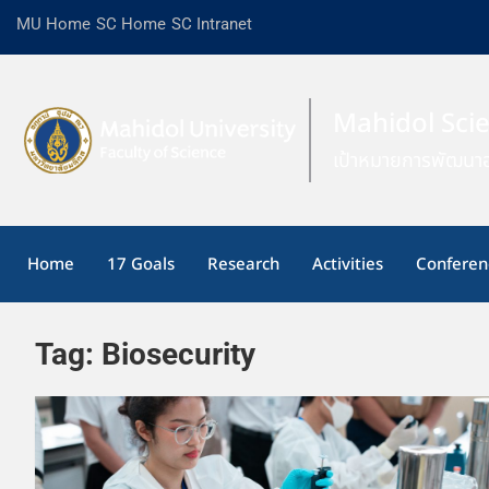
MU Home
SC Home
SC Intranet
Mahidol Sci
เป้าหมายการพัฒนาอ
Home
17 Goals
Research
Activities
Conferen
Tag:
Biosecurity