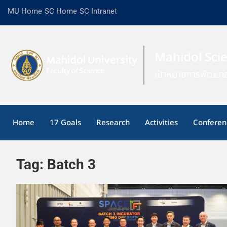
MU Home
SC Home
SC Intranet
Mahidol Sci
เป้าหมายการพัฒนาอ
Home
17 Goals
Research
Activities
Conferen
Tag:
Batch 3