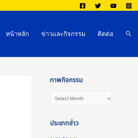
ภ
า
พ
กิ
Sea
หน้าหลัก
ข่าวและกิจกรรม
ติดต่อ
จ
ก
ร
ร
ม
ภาพกิจกรรม
ประเภทข่าว