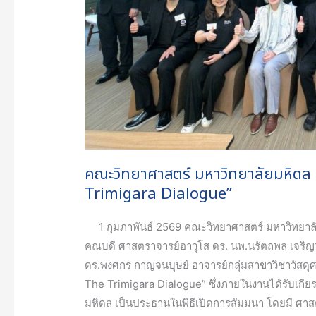
The
Trimigara
Dialogue”
คณะวิทยาศาสตร์ มหาวิทยาลัยมหิดล 
Trimigara Dialogue”
1 กุมภาพันธ์ 2569 คณะวิทยาศาสตร์ มหาวิทยาลัย
คณบดี ศาสตราจารย์อาวุโส ดร. นพ.นรัตถพล เจริญ
ดร.พงศกร กาญจนบุษย์ อาจารย์กลุ่มสาขาวิชาวัสดุ
The Trimigara Dialogue” ซึ่งภายในงานได้รับเกีย
มหิดล เป็นประธานในพิธีเปิดการสัมมนา โดยมี ศาส