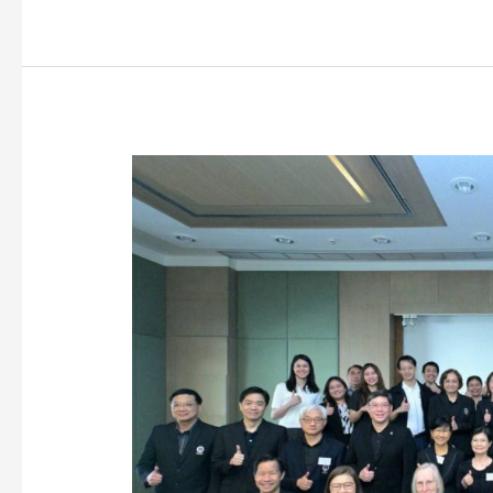
คณะ
วิทยาศาสตร์
มหาวิทยาลัย
มหิดล
เข้า
ร่วม
โครงการ
สัมมนา
“สามพราน
เสวนา
: