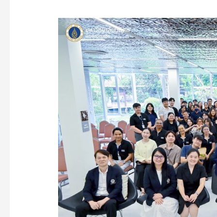
คณะ
วิทยาศาสตร์
ม.มหิดล
ร่วม
แสดง
ความ
ยินดี
งาน
ครบ
รอบ
62
ปี
คล้าย
วัน
สถาปนา