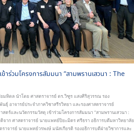
เข้าร่วมโครงการสัมมนา “สามพรานเสวนา : The
มหิดล นำโดย ศาสตราจารย์ ดร.วิฑูร แสงศิริสุวรรณ รอง
พันธุ์ อาจารย์ประจำภาควิชาสรีรวิทยา และรองศาสตราจารย์
ศาสตร์และนวัตกรรมวัสดุ เข้าร่วมโครงการสัมมนา “สามพรานเสวนา :
รติจาก ศาสตราจารย์ นายแพทย์ปิยะมิตร ศรีธรา อธิการบดีมหาวิทยาลั
ตราจารย์ นายแพทย์วรพงษ์ มนัสเกียรติ รองอธิการบดีฝ่ายวิชาการและ