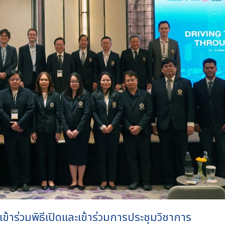
้าร่วมพิธีเปิดและเข้าร่วมการประชุมวิชาการ