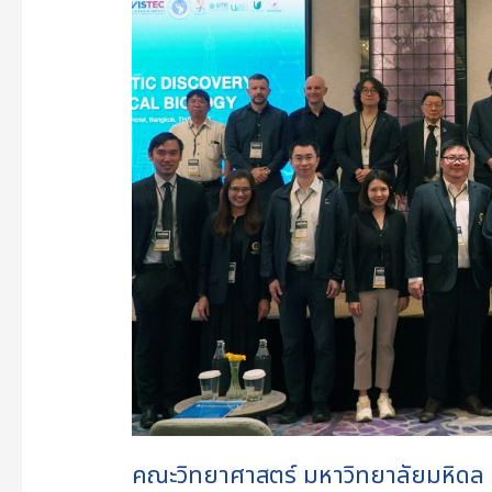
ร่วม
พิธี
เปิด
และ
เข้า
ร่วม
การ
ประชุม
วิชาการ
นานาชาติ
“Driving
Therapeutic
Discovery
Through
Chemical
คณะวิทยาศาสตร์ มหาวิทยาลัยมหิดล เข
Biology”