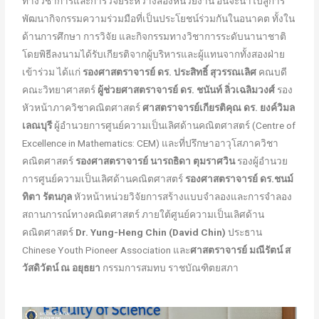
ทางวิชาการและการวิจัยระหว่างสองหน่วยงาน อันจะนำไปสู่การ
พัฒนากิจกรรมความร่วมมือที่เป็นประโยชน์ร่วมกันในอนาคต ทั้งใน
ด้านการศึกษา การวิจัย และกิจกรรมทางวิชาการระดับนานาชาติ
โดยพิธีลงนามได้รับเกียรติจากผู้บริหารและผู้แทนจากทั้งสองฝ่าย
เข้าร่วม ได้แก่
รองศาสตราจารย์ ดร. ประสิทธิ์ สุวรรณเลิศ
คณบดี
คณะวิทยาศาสตร์
ผู้ช่วยศาสตราจารย์ ดร. ชนันท์ ลิ่วเฉลิมวงศ์
รอง
หัวหน้าภาควิชาคณิตศาสตร์
ศาสตราจารย์เกียรติคุณ ดร. ยงค์วิมล
เลณบุรี
ผู้อำนวยการศูนย์ความเป็นเลิศด้านคณิตศาสตร์ (Centre of
Excellence in Mathematics: CEM) และที่ปรึกษาอาวุโสภาควิชา
คณิตศาสตร์
รองศาสตราจารย์ นารถธิดา ตุมราศวิน
รองผู้อำนวย
การศูนย์ความเป็นเลิศด้านคณิตศาสตร์
รองศาสตราจารย์ ดร.ชนม์
ทิตา รัตนกุล
หัวหน้าหน่วยวิจัยการสร้างแบบจำลองและการจำลอง
สถานการณ์ทางคณิตศาสตร์ ภายใต้ศูนย์ความเป็นเลิศด้าน
คณิตศาสตร์
Dr. Yung-Heng Chin (David Chin)
ประธาน
Chinese Youth Pioneer Association และ
ศาสตราจารย์ มณีรัตน์ ส
วัสดิวัตน์ ณ อยุธยา
กรรมการสมทบ ราชบัณฑิตยสภา