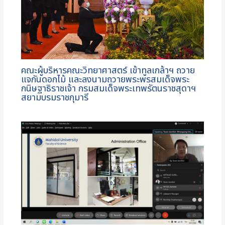
คณะผู้บริหารคณะวิทยาศาสตร์ เข้าทูลเกล้าฯ ถวาย
แจกันดอกไม้ และลงนามถวายพระพรสมเด็จพระ
กนิษฐาธิราชเจ้า กรมสมเด็จพระเทพรัตนราชสุดาฯ
สยามบรมราชกุมารี