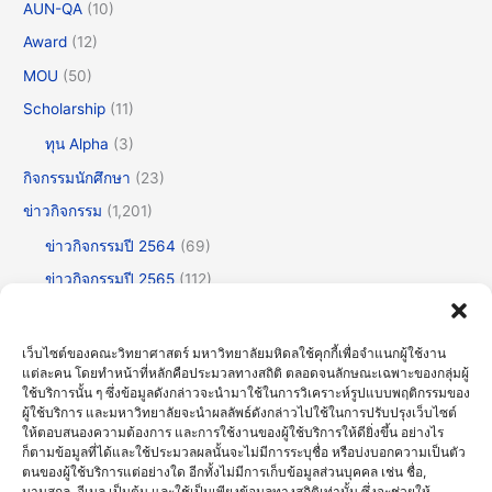
AUN-QA
(10)
Award
(12)
MOU
(50)
Scholarship
(11)
ทุน Alpha
(3)
กิจกรรมนักศึกษา
(23)
ข่าวกิจกรรม
(1,201)
ข่าวกิจกรรมปี 2564
(69)
ข่าวกิจกรรมปี 2565
(112)
ข่าวกิจกรรมปี 2566
(175)
ข่าวกิจกรรมปี 2567
(252)
เว็บไซต์ของคณะวิทยาศาสตร์ มหาวิทยาลัยมหิดลใช้คุกกี้เพื่อจำแนกผู้ใช้งาน
แต่ละคน โดยทำหน้าที่หลักคือประมวลทางสถิติ ตลอดจนลักษณะเฉพาะของกลุ่มผู้
ข่าวกิจกรรมปี 2568
(355)
ใช้บริการนั้น ๆ ซึ่งข้อมูลดังกล่าวจะนำมาใช้ในการวิเคราะห์รูปแบบพฤติกรรมของ
ข่าวกิจกรรมปี 2569
(191)
ผู้ใช้บริการ และมหาวิทยาลัยจะนำผลลัพธ์ดังกล่าวไปใช้ในการปรับปรุงเว็บไซต์
ให้ตอบสนองความต้องการ และการใช้งานของผู้ใช้บริการให้ดียิ่งขึ้น อย่างไร
ข่าวทั่วไป
(716)
ก็ตามข้อมูลที่ได้และใช้ประมวลผลนั้นจะไม่มีการระบุชื่อ หรือบ่งบอกความเป็นตัว
ตนของผู้ใช้บริการแต่อย่างใด อีกทั้งไม่มีการเก็บข้อมูลส่วนบุคคล เช่น ชื่อ,
ข่าวธรรมาภิบาลและความโปร่งใส (OIT)
(30)
นามสกุล, อีเมล เป็นต้น และใช้เป็นเพียงข้อมูลทางสถิติเท่านั้น ซึ่งจะช่วยให้