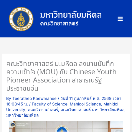
Skip
ภ
to
า
content
พ
กิ
จ
ก
ร
ร
คณะวิทยาศาสตร์ ม.มหิดล ลงนามบันทึก
ม
ความเข้าใจ (MOU) กับ Chinese Youth
Pioneer Association สาธารณรัฐ
ประชาชนจีน
By
Teerathep Kaewmanee
/
วันที่ 11 กุมภาพันธ์ พ.ศ. 2569 เวลา
16:08:45 น.
/
Faculty of Science
,
Mahidol Science
,
Mahidol
University
,
คณะวิทยาศาสตร์
,
คณะวิทยาศาสตร์ มหาวิทยาลัยมหิดล
,
มหาวิทยาลัยมหิดล