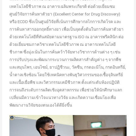
เทคโนโลยีชีวภาพ ณ อาคารเฉลิมพระเกียรติ ต่อด้วยเยี่ยมชม
ศูนย์วิจัยการค้นหาตัวยา (Excellent Center for Drug Discovery)
หรือ ECDD ซึ่งเป็นศูนย์วิจัยที่เน้นการศึกษากลไกการเกิดโรค และ
การค้นหาสารออกฤทธิ์ทางยา เพื่อเป็นจุดตั้งต้นในการค้นหาตัวยา
ด้วยเทคโนโลยีที่ทันสมัยตามมาตรฐาน ISO ณ อาคารพรีคลินิก ต่อ
ด้วยเยี่ยมชมภาควิชาเทคโนโลยีชีวภาพ ณ อาคารเทคโนโลยี
ชีวภาพ ซึ่งมุ่งเน้นในการค้นคว้าวิจัยทางวิชาการด้านต่าง ๆ เช่น
การปรับปรุงและพัฒนากระบวนการผลิตสารสำคัญต่าง ๆ จากพืช
และสมุนไพร, เอนไซม์, ยาปฏิชีวนะ, วัคซีน, กรดอะมิโน, กรดอินทรีย์,
น้ำตาลเชิงซ้อน โดยใช้เทคนิคทางพันธุวิศวกรรมของเชื้อจุลินทรีย์
และเนื้อเยื่อพืช และวิศวกรรมเคมีชีวภาพ ตั้งแต่ระดับห้องปฏิบัติ
การจนถึงระดับการผลิตเชิงอุตสาหกรรม เพื่อช่วยให้นักศึกษาแลก
เปลี่ยนมีความเข้าใจแนวทางวิจัย และเกิดความเชื่อมโยงเพื่อ
พัฒนางานวิจัยของตนเองได้ดียิ่งขึ้น