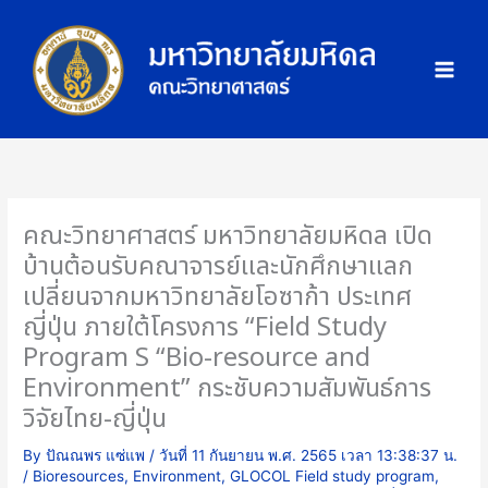
Skip
ภ
to
า
content
พ
กิ
จ
ก
ร
ร
คณะวิทยาศาสตร์ มหาวิทยาลัยมหิดล เปิด
ม
บ้านต้อนรับคณาจารย์และนักศึกษาแลก
เปลี่ยนจากมหาวิทยาลัยโอซาก้า ประเทศ
ญี่ปุ่น ภายใต้โครงการ “Field Study
Program S “Bio-resource and
Environment” กระชับความสัมพันธ์การ
วิจัยไทย-ญี่ปุ่น
By
ปัณณพร แซ่แพ
/
วันที่ 11 กันยายน พ.ศ. 2565 เวลา 13:38:37 น.
/
Bioresources
,
Environment
,
GLOCOL Field study program
,