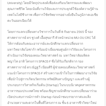
University) โดยมีวัตถุประสงค์เพื่อส่งเสริมนวัตกรรมและพัฒนา
คุณภาพชีวิต โดยเน้นที่งานวิจัยและการประยุกต์ใช้องค์ความรู้ด้าน
เทคโนโลยีชีวภาพ เพื่อการใช้ทรัพยากรอย่างยั่งยืนในภูมิภาคเอเชีย
ตะวันออกเฉียงใต้
โดยการแลกเปลี่ยนทางวิชาการในวันที่ 8 กันยายน 2565 นี้ รอง
ศาสตราจารย์ ดร.ชูวงศ์ เอื้อสุขอารี หัวหน้าหน่วย MU-OU:CRC ได้
ให้การต้อนรับคณะอาจารย์และนักศึกษาแลกเปลี่ยนจาก
มหาวิทยาลัยโอซาก้า พร้อมนำเยี่ยมชมศูนย์การวิจัยและโครงการ
ดำเนินงานวิจัยของคณะวิทยาศาสตร์ ณ มหาวิทยาลัยมหิดล
พญาไท อาทิ โครงการ SPACE-F ซึ่งได้รับเกียรติจาก รอง
ศาสตราจารย์ ดร.ณัฏฐวี เนียมศิริ ผู้ช่วยคณบดีคณะวิทยาศาสตร์
แนะนำโครงการ SPACE-F สร้างความเข้าใจในการพัฒนางานวิจัย
เพื่อนำไปสู่การเกิดนวัตกรรม ทรัพย์สินทางปัญญา และสร้างผู้
ประกอบการวิสาหกิจเริ่มต้น (Startup) ในระบบนิเวศอุตสาหกรรม
อาหารของประเทศไทย พร้อมเชิญชวนนักศึกษาแลกเปลี่ยนมาร่วม
เปิดประสบการณ์การทำ Startup ก่อนนำชมบรรยากาศและสิ่ง
อำนวยความสะดวกในพื้นที่โครงการ ณ ชั้น 6 อาคารชีววิทยาใหม่