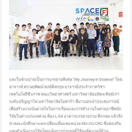
และในช่วงบ่ายเป็นการบรรยายพิเศษ “My Journey in Science” โดย
อาจารย์ ดร.นฤพัฒน์ หงษ์ดิลกกุล อาจารย์ประจำภาควิชา
เทคโนโลยีชีวภาพ คณะวิทยาศาสตร์ มหาวิทยาลัยมหิดล ศิษย์เก่า
ระดับปริญญาโท มหาวิทยาลัยโอซาก้า ที่มาบอกเล่าประสบการณ์
เพื่อสร้างแรงบันดาลใจในการเรียนและการทำงานในสายอาชีพนัก
วิจัยในต่างประเทศ ณ ห้อง L-04 อาคารบรรยายรวม ตึกกลม แล้วจึง
นำคณะนักศึกษาแลกเปลี่ยนเยี่ยมชมหน่วย MU-OU:CRC ซึ่งส่งเสริม
และดำเนินงานวิจัยโดยเน้นการประยุกต์ใช้องค์ความรู้ด้าน