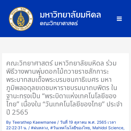
Skip
ภ
to
า
content
พ
กิ
จ
ก
ร
ร
คณะวิทยาศาสตร์ มหาวิทยาลัยมหิดล ร่วม
ม
พิธีวางพานพุ่มดอกไม้ถวายราชสักการะ
พระบาทสมเด็จพระบรมชนกาธิเบศร มหา
ภูมิพลอดุลยเดชมหาราชบรมนาถบพิตร ใน
ฐานะทรงเป็น “พระบิดาแห่งเทคโนโลยีของ
ไทย” เนื่องใน “วันเทคโนโลยีของไทย” ประจำ
ปี 2565
By
Teerathep Kaewmanee
/
วันที่ 19 ตุลาคม พ.ศ. 2565 เวลา
22:22:31 น.
/
#ฝนหลวง
,
#วันเทคโนโลยีของไทย
,
Mahidol Science
,