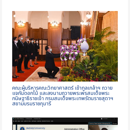
คณะผู้บริหารคณะวิทยาศาสตร์ เข้าทูลเกล้าฯ ถวาย
แจกันดอกไม้ และลงนามถวายพระพรสมเด็จพระ
กนิษฐาธิราชเจ้า กรมสมเด็จพระเทพรัตนราชสุดาฯ
สยามบรมราชกุมารี