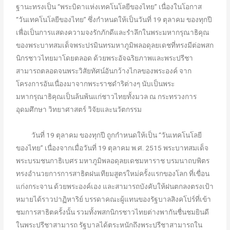
ฐานะทรงเป็น “พระบิดาแห่งเทคโนโลยีของไทย” เนื่องในโอกาส
“วันเทคโนโลยีของไทย” ซึ่งกำหนดให้เป็นวันที่ 19 ตุลาคม ของทุกปี
เพื่อเป็นการแสดงความจงรักภักดีและรำลึกในพระมหากรุณาธิคุณ
ของพระบาทสมเด็จพระปรมินทรมหาภูมิพลอดุลยเดชที่ทรงมีต่อพสก
นิกรชาวไทยมาโดยตลอด ด้วยพระอัจฉริยภาพและพระปรีชา
สามารถตลอดจนพระวิสัยทัศน์อันกว้างไกลของพระองค์ จาก
โครงการอันเนื่องมาจากพระราชดำริต่างๆ นับเป็นพระ
มหากรุณาธิคุณเป็นล้นพ้นแก่ชาวไทยทั้งมวล ณ
กระทรวงการ
อุดมศึกษา วิทยาศาสตร์ วิจัยและนวัตกรรม
วันที่ 19 ตุลาคม ของทุกปี ถูกกำหนดให้เป็น “วันเทคโนโลยี
ของไทย” เนื่องจากเมื่อวันที่ 19 ตุลาคม พ.ศ. 2515 พระบาทสมเด็จ
พระบรมชนกาธิเบศร มหาภูมิพลอดุลยเดชมหาราช บรมนาถบพิตร
ทรงอำนวยการการสาธิตฝนเทียมสูตรใหม่ครั้งแรกของโลก ที่เขื่อน
แก่งกระจาน ด้วยพระองค์เอง และสามารถบังคับให้ฝนตกลงตรงเป้า
หมายได้ราวปาฏิหาริย์ บรรดาคณะผู้แทนของรัฐบาลสิงคโปร์ที่เข้า
ชมการสาธิตครั้งนั้น รวมทั้งพสกนิกรชาวไทยต่างพากันชื่นชมยินดี
ในพระปรีชาสามารถ รัฐบาลได้ตระหนักถึงพระปรีชาสามารถใน