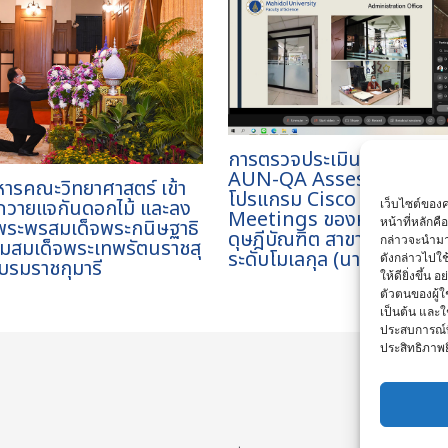
การตรวจประเมิน Online
AUN-QA Assessment ผ่
หารคณะวิทยาศาสตร์ เข้า
โปรแกรม Cisco Webex
 ถวายแจกันดอกไม้ และลง
เว็บไซต์ของค
Meetings ของหลักสูตรปร
หน้าที่หลักค
ระพรสมเด็จพระกนิษฐาธิ
ดุษฎีบัณฑิต สาขาวิชาเวชศาส
กล่าวจะนำมา
รมสมเด็จพระเทพรัตนราชสุ
ระดับโมเลกุล (นานาชาติ)
ดังกล่าวไปใ
บรมราชกุมารี
ให้ดียิ่งขึ้น
ตัวตนของผู้ใช
เป็นต้น และใ
ประสบการณ์ที
ประสิทธิภาพยิ