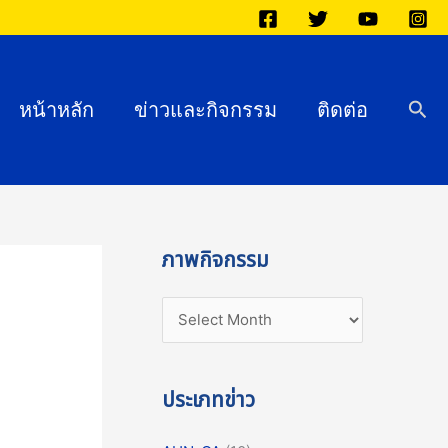
ภ
า
พ
กิ
Sea
หน้าหลัก
ข่าวและกิจกรรม
ติดต่อ
จ
ก
ร
ร
ม
ภาพกิจกรรม
ประเภทข่าว