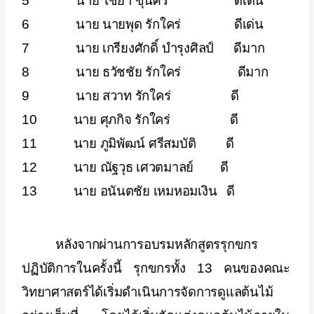
5 นาย ไชยา ขุนศรี ดีเด่น
6 นาย นายพุด รักใคร่ ดีเด่น
7 นาย เกรียงศักดิ์ บำรุงศิลป์ ดีมาก
8 นาย ธวัชชัย รักใคร่ ดีมาก
9 นาย สวาท รักใคร่ ดี
10 นาย ศุภกิจ รักใคร่ ดี
11 นาย ภูมิพัฒน์ ศรีสมบัติ ดี
12
นาย ณัฐวุธ เศวตมาลย์
ดี
13
นาย อนันตชัย เหมหอมเงิน
ดี
หลังจากผ่านการอบรมหลักสูตรรุกขกร
ปฏิบัติการในครั้งนี้ รุกขกรทั้ง
13
คนของคณะ
วิทยาศาสตร์ได้เริ่มดำเนินการจัดการดูแลต้นไม้