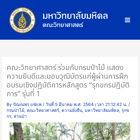
Skip
ภ
to
า
content
พ
กิ
จ
ก
ร
ร
คณะวิทยาศาสตร์ ร่วมกับกรมป่าไม้ แสดง
ม
ความยินดีและมอบวุฒิบัตรแก่ผู้ผ่านการฝึก
อบรมเชิงปฏิบัติการหลักสูตร “รุกขกรปฏิบัติ
การ” รุ่นที่ 1
By
ปัณณพร แซ่แพ
/
วันที่ 5 มีนาคม พ.ศ. 2564 เวลา 21:12:42 น.
/
กรมป่าไม้
,
คณะวิทยาศาสตร์
,
ความยั่งยืน
,
มหาวิทยาลัยมหิดล
,
รุกข
กร
,
สวนป่า