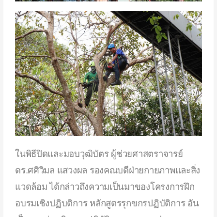
ในพิธีปิดและมอบวุฒิบัตร ผู้ช่วยศาสตราจารย์
ดร.ศศิวิมล แสวงผล รองคณบดีฝ่ายกายภาพและสิ่ง
แวดล้อม ได้กล่าวถึงความเป็นมาของโครงการฝึก
อบรมเชิงปฏิบติการ หลักสูตรรุกขกรปฏิบัติการ อัน