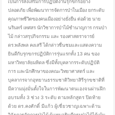
เป็นการ
ส่งเสริมการปฏิบัติงานรุกขกรอย่าง
ปลอดภัย
เพื่อพัฒนาการจัดการป่าในเมือง ยกระดับ
คุณภาพชีวิตของคนเมืองอย่างยั่งยืน ต่อด้วย นาย
นรินทร์ เทศสร นักวิชาการป่าไม้ชำนาญการ
กรมป่า
ไม้ กล่าวสรุปกิจกรรม และ
รองศาสตราจารย์
ดร.พลังพล คงเสรี ได้กล่าวชื่นชมและแสดงความ
ยินดีกับรุกขกรปฏิบัติการรุ่นแรกทั้ง
13
คน ของ
มหาวิทยาลัยมหิดล ซึ่งมีทั้ง
บุคลากรระดับปฏิบัติ
การ
และนักศึกษาของคณะวิทยาศาสตร์ และ
บุคลากรจาก
อุทยานธรรมชาติวิทยาสิรีรุกขชาติ
ที่
มีความมุ่งมั่นตั้งใจใน
การพัฒนาตนเองจนผ่านฝึก
อบรมทั้ง
3
ช่วง
3
ระดับ ตามหลักสูตร
ปิดท้าย
ด้วย
ดร.คงศักดิ์ มีแก้ว ผู้เชี่ยวชาญเฉพาะด้าน
วิจัย
การจัดการป่าไม้ ผู้แทนอธิบดีกรมป่าไม้ได้เน้น