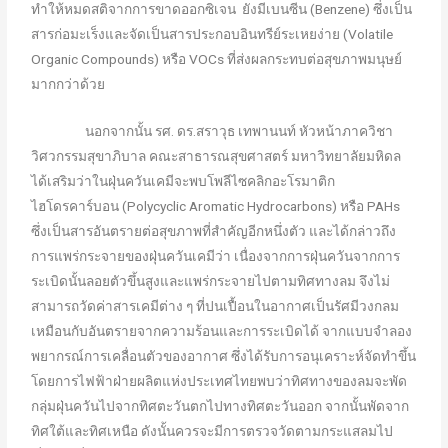
ทำให้หมดสติจากการขาดออกซิเจน ยังมีเบนซีน (Benzene) ซึ่งเป็น
สารก่อมะเร็งและจัดเป็นสารประกอบอินทรีย์ระเหยง่าย (Volatile
Organic Compounds) หรือ VOCs ที่ส่งผลกระทบต่อสุขภาพมนุษย์
มากกว่าด้วย
นอกจากนั้น รศ. ดร.สราวุธ เทพานนท์ หัวหน้าภาควิชา
วิศวกรรมสุขาภิบาล คณะสาธารณสุขศาสตร์ มหาวิทยาลัยมหิดล
ได้เสริมว่าในฝุ่นควันเคมีจะพบโพลีไซคลิกอะโรมาติก
ไฮโดรคาร์บอน (Polycyclic Aromatic Hydrocarbons) หรือ PAHs
ซึ่งเป็นสารอันตรายต่อสุขภาพที่สำคัญอีกหนึ่งตัว และได้กล่าวถึง
การแพร่กระจายของฝุ่นควันเคมีว่า เนื่องจากการฝุ่นควันจากการ
ระเบิดนั้นลอยตัวขึ้นสูงและแพร่กระจายไปตามทิศทางลม จึงไม่
สามารถวัดค่าสารเคมีต่าง ๆ ที่ปนเปื้อนในอากาศเป็นรัศมีวงกลม
เหมือนกับอันตรายจากความร้อนและการระเบิดได้ จากแบบจำลอง
พยากรณ์การเคลื่อนตัวของอากาศ ซึ่งได้รับการอนุเคราะห์จัดทำขึ้น
โดยการไฟฟ้าฝ่ายผลิตแห่งประเทศไทยพบว่าทิศทางของลมจะพัด
กลุ่มฝุ่นควันไปจากทิศตะวันตกไปทางทิศตะวันออก จากนั้นพัดจาก
ทิศใต้และทิศเหนือ ดังนั้นควรจะมีการตรวจวัดตามกระแสลมไป