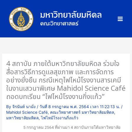
Skip
ภ
to
า
content
พ
กิ
จ
ก
ร
ร
4 สถาบัน ภายใต้มหาวิทยาลัยมหิดล ร่วมใจ
ม
สื่อสารวิธีการดูแลสุขภาพ และการจัดการ
อย่างยั่งยืน กรณีเหตุไฟไหม้โรงงานสารเคมี
ในงานเสวนาพิเศษ Mahidol Science Café
ถอดบทเรียน “ไฟไหม้โรงงานกิ่งแก้ว”
By
จิรนันท์ นามั่ง
/
วันที่ 8 กรกฎาคม พ.ศ. 2564 เวลา 11:22:13 น.
/
Mahidol Science Café
,
คณะวิทยาศาสตร์ มหาวิทยาลัยมหิดล
,
มหาวิทยาลัยมหิดล
,
ไฟไหม้โรงงานกิ่งแก้ว
5 กรกฎาคม 2564 ที่ผ่านมา 4 สถาบันภายใต้มหาวิทยาลัย