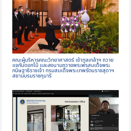
คณะผู้บริหารคณะวิทยาศาสตร์ เข้าทูลเกล้าฯ ถวาย
แจกันดอกไม้ และลงนามถวายพระพรสมเด็จพระ
กนิษฐาธิราชเจ้า กรมสมเด็จพระเทพรัตนราชสุดาฯ
สยามบรมราชกุมารี