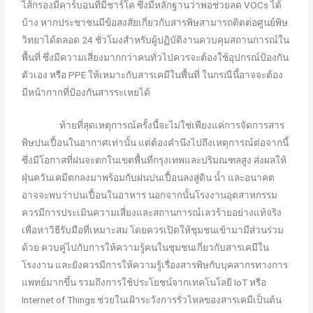
ไส้กรองมีคาร์บอนที่มีชาร์โค ซึ่งมีหลักฐานว่าพอช่วยลด VOCs ได้
บ้าง หากประชาชนมีข้อสงสัยเกี่ยวกับสารพิษสามารถติดต่อศูนย์พิษ
วิทยาได้ตลอด 24 ชั่วโมงสำหรับผู้ปฏิบัติงานควบคุมสถานการณ์ใน
พื้นที่ ซึ่งมีความเสี่ยงมากกว่าคนทั่วไปควรจะต้องใช้อุปกรณ์ป้องกัน
ตัวเอง หรือ PPE ให้เหมาะกับสารเคมีในพื้นที่ ในกรณีนี้อาจจะต้อง
มีหน้ากากที่ป้องกันสารระเหยได้
ท้ายที่สุดเหตุการณ์ครั้งนี้จะไม่ใช่เพียงแค่การจัดการสาร
พิษปนเปื้อนในอากาศเท่านั้น แต่ต้องคำนึงไปถึงเหตุการณ์ต่อจากนี้
ซึ่งมีโอกาสที่ฝนจะตกในเขตพื้นที่กรุงเทพและปริมณฑลสูง ส่งผลให้
ฝุ่นควันเคมีตกลงมาพร้อมกับฝนปนเปื้อนลงสู่ดิน น้ำ และอนาคต
อาจจะพบว่าปนเปื้อนในอาหาร นอกจากนั้นโรงงานอุตสาหกรรม
ควรมีการประเมินความเสี่ยงและสถานการณ์เลวร้ายอย่างแท้จริง
เพื่อหาวิธีรับมือที่เหมาะสม โดยควรเปิดให้ชุมชนเข้ามามีส่วนร่วม
ด้วย ควบคู่ไปกับการให้ความรู้คนในชุมชนเกี่ยวกับสารเคมีใน
โรงงาน และยังควรมีการให้ความรู้เรื่องสารพิษกับบุคลากรทางการ
แพทย์มากขึ้น รวมถึงการใช้ประโยชน์จากเทคโนโลยี IoT หรือ
Internet of Things ช่วยในเฝ้าระวังการรั่วไหลของสารเคมีเป็นต้น