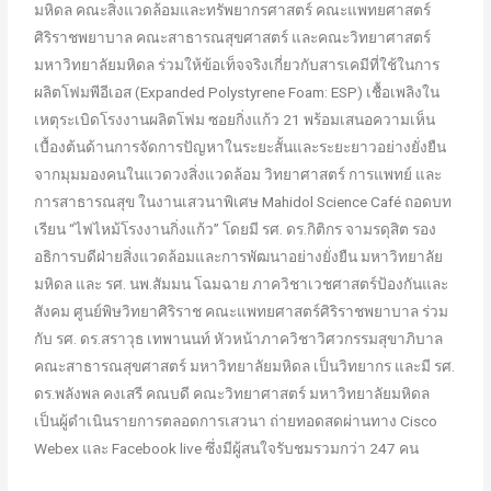
มหิดล คณะสิ่งแวดล้อมและทรัพยากรศาสตร์ คณะแพทยศาสตร์
ศิริราชพยาบาล คณะสาธารณสุขศาสตร์ และคณะวิทยาศาสตร์
มหาวิทยาลัยมหิดล ร่วมให้ข้อเท็จจริงเกี่ยวกับสารเคมีที่ใช้ในการ
ผลิตโฟมพีอีเอส (Expanded Polystyrene Foam: ESP) เชื้อเพลิงใน
เหตุระเบิดโรงงานผลิตโฟม ซอยกิ่งแก้ว 21 พร้อมเสนอความเห็น
เบื้องต้นด้านการจัดการปัญหาในระยะสั้นและระยะยาวอย่างยั่งยืน
จากมุมมองคนในแวดวงสิ่งแวดล้อม วิทยาศาสตร์ การแพทย์ และ
การสาธารณสุข ในงานเสวนาพิเศษ Mahidol Science Café ถอดบท
เรียน “ไฟไหม้โรงงานกิ่งแก้ว” โดยมี รศ. ดร.กิติกร จามรดุสิต รอง
อธิการบดีฝ่ายสิ่งแวดล้อมและการพัฒนาอย่างยั่งยืน มหาวิทยาลัย
มหิดล และ รศ. นพ.สัมมน โฉมฉาย ภาควิชาเวชศาสตร์ป้องกันและ
สังคม ศูนย์พิษวิทยาศิริราช คณะแพทยศาสตร์ศิริราชพยาบาล ร่วม
กับ รศ. ดร.สราวุธ เทพานนท์ หัวหน้าภาควิชาวิศวกรรมสุขาภิบาล
คณะสาธารณสุขศาสตร์ มหาวิทยาลัยมหิดล เป็นวิทยากร และมี รศ.
ดร.พลังพล คงเสรี คณบดี คณะวิทยาศาสตร์ มหาวิทยาลัยมหิดล
เป็นผู้ดำเนินรายการตลอดการเสวนา ถ่ายทอดสดผ่านทาง Cisco
Webex และ Facebook live ซึ่งมีผู้สนใจรับชมรวมกว่า 247 คน