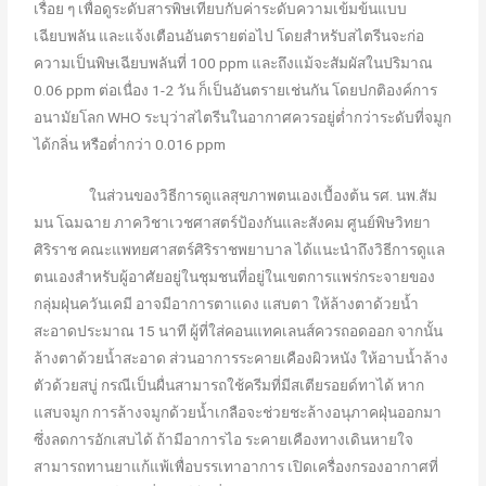
เรื่อย ๆ เพื่อดูระดับสารพิษเทียบกับค่าระดับความเข้มข้นแบบ
เฉียบพลัน และแจ้งเตือนอันตรายต่อไป โดยสำหรับสไตรีนจะก่อ
ความเป็นพิษเฉียบพลันที่ 100 ppm และถึงแม้จะสัมผัสในปริมาณ
0.06 ppm ต่อเนื่อง 1-2 วัน ก็เป็นอันตรายเช่นกัน โดยปกติองค์การ
อนามัยโลก WHO ระบุว่าสไตรีนในอากาศควรอยู่ต่ำกว่าระดับที่จมูก
ได้กลิ่น หรือต่ำกว่า 0.016 ppm
ในส่วนของวิธีการดูแลสุขภาพตนเองเบื้องต้น รศ. นพ.สัม
มน โฉมฉาย ภาควิชาเวชศาสตร์ป้องกันและสังคม ศูนย์พิษวิทยา
ศิริราช คณะแพทยศาสตร์ศิริราชพยาบาล ได้แนะนำถึงวิธีการดูแล
ตนเองสำหรับผู้อาศัยอยู่ในชุมชนที่อยู่ในเขตการแพร่กระจายของ
กลุ่มฝุ่นควันเคมี อาจมีอาการตาแดง แสบตา ให้ล้างตาด้วยน้ำ
สะอาดประมาณ 15 นาที ผู้ที่ใส่คอนแทคเลนส์ควรถอดออก จากนั้น
ล้างตาด้วยน้ำสะอาด ส่วนอาการระคายเคืองผิวหนัง ให้อาบน้ำล้าง
ตัวด้วยสบู่ กรณีเป็นผื่นสามารถใช้ครีมที่มีสเตียรอยด์ทาได้ หาก
แสบจมูก การล้างจมูกด้วยน้ำเกลือจะช่วยชะล้างอนุภาคฝุ่นออกมา
ซึ่งลดการอักเสบได้ ถ้ามีอาการไอ ระคายเคืองทางเดินหายใจ
สามารถทานยาแก้แพ้เพื่อบรรเทาอาการ เปิดเครื่องกรองอากาศที่