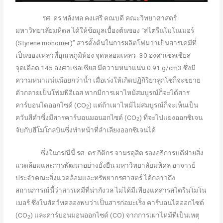
รศ. ดร.พลังพล คงเสรี คณบดี คณะวิทยาศาสตร์
มหาวิทยาลัยมหิดล ได้ให้ข้อมูลเบื้องต้นของ “สไตรีนโมโนเมอร์
(Styrene monomer)” สารตั้งต้นในการผลิตโฟมว่าเป็นสารเคมีที่
เป็นของเหลวที่อุณหภูมิห้อง จุดหลอมเหลว -30 องศาเซลเซียส
จุดเดือด 145 องศาเซลเซียส มีความหนาแน่น 0.91 g/cm3 ซึ่งมี
ความหนาแน่นน้อยกว่าน้ำ เมื่อเร่งให้เกิดปฏิกิริยาลูกโซ่ก็จะขยาย
ตัวกลายเป็นโฟมพีอีเอส หากมีการเผาไหม้สมบูรณ์ก็จะได้สาร
คาร์บอนไดออกไซด์ (CO
) แต่ถ้าเผาไหม้ไม่สมบูรณ์ก็จะเห็นเป็น
2
ควันสีดำซึ่งมีสารคาร์บอนมอนอกไซด์ (CO
) ที่จะไปแย่งออกซิเจน
2
จับกับฮีโมโกลบินซึ่งทำหน้าที่ลำเลียงออกซิเจนได้
ซึ่งในกรณีนี้ รศ. ดร.กิติกร จามรดุสิต รองอธิการบดีฝ่ายสิ่ง
แวดล้อมและการพัฒนาอย่างยั่งยืน มหาวิทยาลัยมหิดล อาจารย์
ประจำคณะสิ่งแวดล้อมและทรัพยากรศาสตร์ ได้กล่าวถึง
สถานการณ์นี้ว่าสารเคมีที่น่ากังวล ไม่ได้มีเพียงแค่สารสไตรีนโมโน
เมอร์ ซึ่งในสัตว์ทดลองพบว่าเป็นสารก่อมะเร็ง คาร์บอนไดออกไซด์
(CO
) และคาร์บอนมอนออกไซด์ (CO) จากการเผาไหม้ที่เป็นเหตุ
2