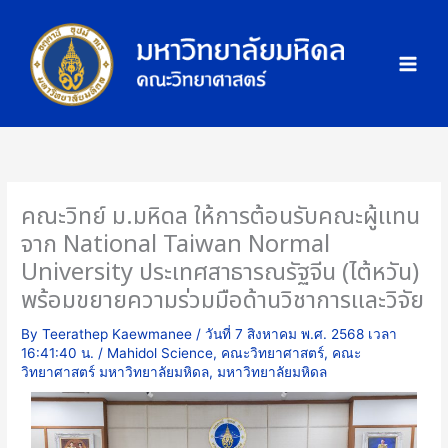
Skip
ภ
to
า
content
พ
กิ
จ
ก
ร
ร
คณะวิทย์ ม.มหิดล ให้การต้อนรับคณะผู้แทน
ม
จาก National Taiwan Normal
University ประเทศสาธารณรัฐจีน (ไต้หวัน)
พร้อมขยายความร่วมมือด้านวิชาการและวิจัย
By
Teerathep Kaewmanee
/
วันที่ 7 สิงหาคม พ.ศ. 2568 เวลา
16:41:40 น.
/
Mahidol Science
,
คณะวิทยาศาสตร์
,
คณะ
วิทยาศาสตร์ มหาวิทยาลัยมหิดล
,
มหาวิทยาลัยมหิดล