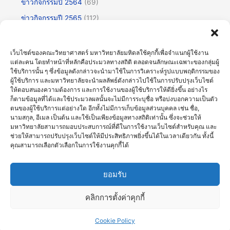
ข่าวกิจกรรมปี 2564
(69)
ข่าวกิจกรรมปี 2565
(112)
ข่าวกิจกรรมปี 2566
(175)
ข่าวกิจกรรมปี 2567
(252)
เว็บไซต์ของคณะวิทยาศาสตร์ มหาวิทยาลัยมหิดลใช้คุกกี้เพื่อจำแนกผู้ใช้งาน
แต่ละคน โดยทำหน้าที่หลักคือประมวลทางสถิติ ตลอดจนลักษณะเฉพาะของกลุ่มผู้
ข่าวกิจกรรมปี 2568
(355)
ใช้บริการนั้น ๆ ซึ่งข้อมูลดังกล่าวจะนำมาใช้ในการวิเคราะห์รูปแบบพฤติกรรมของ
ข่าวกิจกรรมปี 2569
(192)
ผู้ใช้บริการ และมหาวิทยาลัยจะนำผลลัพธ์ดังกล่าวไปใช้ในการปรับปรุงเว็บไซต์
ให้ตอบสนองความต้องการ และการใช้งานของผู้ใช้บริการให้ดียิ่งขึ้น อย่างไร
ข่าวทั่วไป
(717)
ก็ตามข้อมูลที่ได้และใช้ประมวลผลนั้นจะไม่มีการระบุชื่อ หรือบ่งบอกความเป็นตัว
ตนของผู้ใช้บริการแต่อย่างใด อีกทั้งไม่มีการเก็บข้อมูลส่วนบุคคล เช่น ชื่อ,
ข่าวธรรมาภิบาลและความโปร่งใส (OIT)
(30)
นามสกุล, อีเมล เป็นต้น และใช้เป็นเพียงข้อมูลทางสถิติเท่านั้น ซึ่งจะช่วยให้
มหาวิทยาลัยสามารถมอบประสบการณ์ที่ดีในการใช้งานเว็บไซต์สำหรับคุณ และ
บรรยายพิเศษ
(123)
ช่วยให้สามารถปรับปรุงเว็บไซต์ให้มีประสิทธิภาพยิ่งขึ้นได้ในเวลาเดียวกัน ทั้งนี้
ประชุมวิชาการ
(60)
คุณสามารถเลือกตัวเลือกในการใช้งานคุกกี้ได้
ศิลปะวัฒนธรรม
(61)
ยอมรับ
คลิกการตั้งค่าคุกกี้
Copyright © 2026 ภาพข่าวและกิจกรรม |
คณะวิทยาศาสตร์
มหาวิทยาลัยมหิดล
Cookie Policy