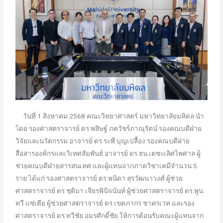
วันที่ 1 สิงหาคม 2568 คณะวิทยาศาสตร์ มหาวิทยาลัยมหิดล นำ
โดย รองศาสตราจารย์ ดร.พสิษฐ์ ภควัชร์ภาณุรัตน์ รองคณบดีฝ่าย
วิจัยและนวัตกรรม อาจารย์ ดร.ระพี บุญเปลื้อง รองคณบดีฝ่าย
สื่อสารองค์กรและวิเทศสัมพันธ์ อาจารย์ ดร.ธน เตชะเลิศไพศาล ผู้
ช่วยคณบดีฝ่ายสารสนเทศ และผู้แทนจากภาควิชาเคมีจำนวน 5
ราย ได้แก่ รองศาสตราจารย์ ดร.พนิดา สุรวัฒนาวงศ์ ผู้ช่วย
ศาสตราจารย์ ดร.ชุติมา เจียรพินิจนันท์ ผู้ช่วยศาสตราจารย์ ดร.พูน
ทวี แซ่เตีย ผู้ช่วยศาสตราจารย์ ดร.เขตภากร ชาครเวท และรอง
ศาสตราจารย์ ดร.ทวีชัย อมรศักดิ์ชัย ให้การต้อนรับคณะผู้แทนจาก