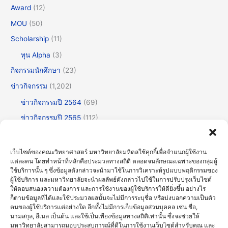
Award
(12)
MOU
(50)
Scholarship
(11)
ทุน Alpha
(3)
กิจกรรมนักศึกษา
(23)
ข่าวกิจกรรม
(1,202)
ข่าวกิจกรรมปี 2564
(69)
ข่าวกิจกรรมปี 2565
(112)
ข่าวกิจกรรมปี 2566
(175)
ข่าวกิจกรรมปี 2567
(252)
เว็บไซต์ของคณะวิทยาศาสตร์ มหาวิทยาลัยมหิดลใช้คุกกี้เพื่อจำแนกผู้ใช้งาน
แต่ละคน โดยทำหน้าที่หลักคือประมวลทางสถิติ ตลอดจนลักษณะเฉพาะของกลุ่มผู้
ข่าวกิจกรรมปี 2568
(355)
ใช้บริการนั้น ๆ ซึ่งข้อมูลดังกล่าวจะนำมาใช้ในการวิเคราะห์รูปแบบพฤติกรรมของ
ข่าวกิจกรรมปี 2569
(192)
ผู้ใช้บริการ และมหาวิทยาลัยจะนำผลลัพธ์ดังกล่าวไปใช้ในการปรับปรุงเว็บไซต์
ให้ตอบสนองความต้องการ และการใช้งานของผู้ใช้บริการให้ดียิ่งขึ้น อย่างไร
ข่าวทั่วไป
(717)
ก็ตามข้อมูลที่ได้และใช้ประมวลผลนั้นจะไม่มีการระบุชื่อ หรือบ่งบอกความเป็นตัว
ตนของผู้ใช้บริการแต่อย่างใด อีกทั้งไม่มีการเก็บข้อมูลส่วนบุคคล เช่น ชื่อ,
ข่าวธรรมาภิบาลและความโปร่งใส (OIT)
(30)
นามสกุล, อีเมล เป็นต้น และใช้เป็นเพียงข้อมูลทางสถิติเท่านั้น ซึ่งจะช่วยให้
มหาวิทยาลัยสามารถมอบประสบการณ์ที่ดีในการใช้งานเว็บไซต์สำหรับคุณ และ
บรรยายพิเศษ
(123)