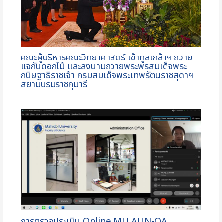
คณะผู้บริหารคณะวิทยาศาสตร์ เข้าทูลเกล้าฯ ถวาย
แจกันดอกไม้ และลงนามถวายพระพรสมเด็จพระ
กนิษฐาธิราชเจ้า กรมสมเด็จพระเทพรัตนราชสุดาฯ
สยามบรมราชกุมารี
การตรวจประเมิน Online MU AUN-QA