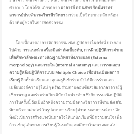
ศาลายา โดยได้รับเกียรติจาก
อาจารย์ ดร.นภัทร รัตน์นราทร
อาจารย์ประจำภาควิชาชีววิทยา
มาร่วมเป็นวิทยากรหลัก พร้อม
ด้วยทีมผู้ช่วยในการจัดกิจกรรม
โดยเนื้อหาของการจัดกิจกรรมเชิงปฏิบัติการในครั้งนี้ ประกอบ
ไปด้วย
การแนะนำเครื่องมือผ่าตัดเบื้องต้น
, การฝึกปฏิบัติการผ่ากบ
เพื่อศึกษาลักษณะทางสัณฐานวิทยาทั้งภายนอก (
External
morphology)
และภายใน (
Internal anatomy)
และ
การทดสอบ
ความรู้หลังปฏิบัติการแบบ
Multiple Choice
เพื่อประเมินผลการ
เรียนรู้
อีกทั้งนักเรียนและคุณครูที่เข้าร่วม ยังได้มีการร่วมแลก
เปลี่ยนองค์ความรู้ใหม่ ๆ พร้อมร่วมถามตอบข้อสงสัยจากอาจารย์ผู้
เชี่ยวชาญ และร่วมรับเกียรติบัตรในช่วงท้าย ซึ่งกิจกรรมเชิงปฏิบัติ
การในครั้งนี้ ถือเป็นอีกหนึ่งความร่วมมือทางวิชาการที่ช่วยส่งเสริม
ทักษะวิทยาศาสตร์ ในรูปแบบการเรียนรู้ผ่านประสบการณ์ตรง อีก
ทั้งยังเป้นการสร้างแรงบันดาลใจให้แก่นักเรียนที่มีความสนใจ เพื่อ
ก้าวเข้าสู่เส้นทางการเรียนรู้ในระดับอุดมศึกษาในอนาคตต่อไป