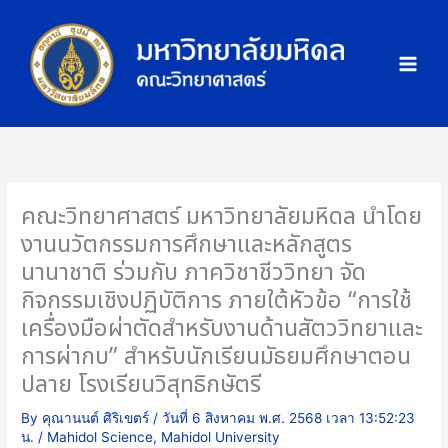
Skip
ภ
to
า
content
พ
กิ
จ
ก
ร
ร
คณะวิทยาศาสตร์ มหาวิทยาลัยมหิดล นำโดย
ม
งานนวัตกรรมการศึกษาและหลักสูตร
นานาชาติ ร่วมกับ ภาควิชาชีววิทยา จัด
กิจกรรมเชิงปฏิบัติการ ภายใต้หัวข้อ “การใช้
เครื่องมือผ่าตัดสำหรับงานด้านสัตววิทยาและ
การผ่ากบ” สำหรับนักเรียนมัธยมศึกษาตอน
ปลาย โรงเรียนวิสุทธิกษัตรี
By
คุณานนต์ ศิริเขตร์
/
วันที่ 6 สิงหาคม พ.ศ. 2568 เวลา 13:52:23
น.
/
Mahidol Science
,
Mahidol University