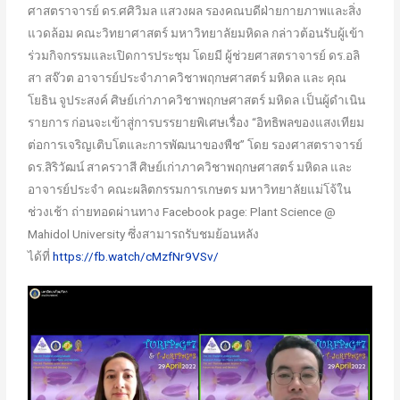
ศาสตราจารย์ ดร.ศศิวิมล แสวงผล รองคณบดีฝ่ายกายภาพและสิ่ง
แวดล้อม คณะวิทยาศาสตร์ มหาวิทยาลัยมหิดล กล่าวต้อนรับผู้เข้า
ร่วมกิจกรรมและเปิดการประชุม โดยมี ผู้ช่วยศาสตราจารย์ ดร.อลิ
สา สจ๊วต อาจารย์ประจำภาควิชาพฤกษศาสตร์ มหิดล และ คุณ
โยธิน จูประสงค์ ศิษย์เก่าภาควิชาพฤกษศาสตร์ มหิดล เป็นผู้ดำเนิน
รายการ ก่อนจะเข้าสู่การบรรยายพิเศษเรื่อง “อิทธิพลของแสงเทียม
ต่อการเจริญเติบโตและการพัฒนาของพืช” โดย รองศาสตราจารย์
ดร.สิริวัฒน์ สาครวาสี ศิษย์เก่าภาควิชาพฤกษศาสตร์ มหิดล และ
อาจารย์ประจำ คณะผลิตกรรมการเกษตร มหาวิทยาลัยแม่โจ้ใน
ช่วงเช้า ถ่ายทอดผ่านทาง Facebook page: Plant Science @
Mahidol University ซึ่งสามารถรับชมย้อนหลัง
ได้ที่
https://fb.watch/cMzfNr9VSv/