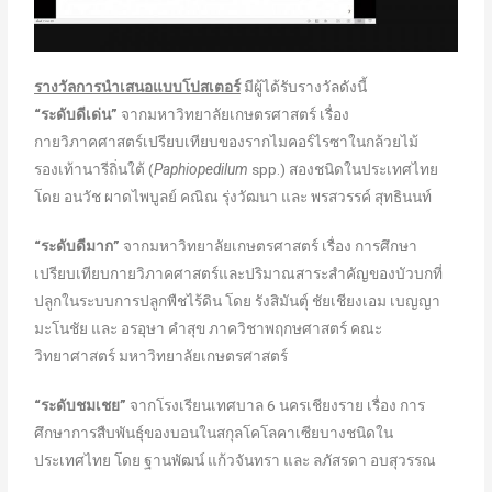
รางวัลการนำเสนอแบบโปสเตอร์
มีผู้ได้รับรางวัลดังนี้
“ระดับดีเด่น”
จากมหาวิทยาลัยเกษตรศาสตร์ เรื่อง
กายวิภาคศาสตร์เปรียบเทียบของรากไมคอร์ไรซาในกล้วยไม้
รองเท้านารีถิ่นใต้ (
Paphiopedilum
spp.) สองชนิดในประเทศไทย
โดย อนวัช ผาดไพบูลย์ คณิณ รุ่งวัฒนา และ พรสวรรค์ สุทธินนท์
“ระดับดีมาก”
จากมหาวิทยาลัยเกษตรศาสตร์ เรื่อง การศึกษา
เปรียบเทียบกายวิภาคศาสตร์และปริมาณสาระสำคัญของบัวบกที่
ปลูกในระบบการปลูกพืชไร้ดิน โดย รังสิมันตุ์ ชัยเชียงเอม เบญญา
มะโนชัย และ อรอุษา คำสุข ภาควิชาพฤกษศาสตร์ คณะ
วิทยาศาสตร์ มหาวิทยาลัยเกษตรศาสตร์
“ระดับชมเชย”
จากโรงเรียนเทศบาล 6 นครเชียงราย เรื่อง การ
ศึกษาการสืบพันธุ์ของบอนในสกุลโคโลคาเซียบางชนิดใน
ประเทศไทย โดย ฐานพัฒน์ แก้วจันทรา และ ลภัสรดา อบสุวรรณ