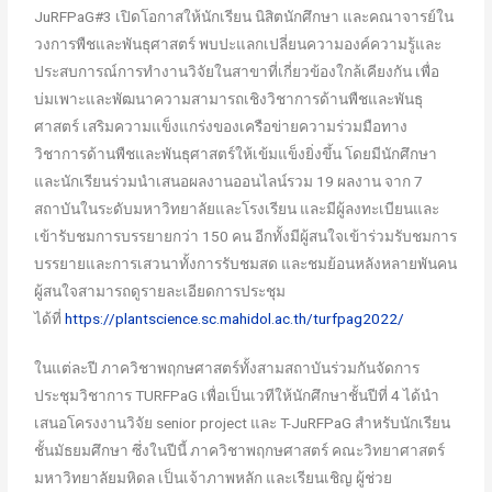
JuRFPaG#3 เปิดโอกาสให้นักเรียน นิสิตนักศึกษา และคณาจารย์ใน
วงการพืชและพันธุศาสตร์ พบปะแลกเปลี่ยนความองค์ความรู้และ
ประสบการณ์การทำงานวิจัยในสาขาที่เกี่ยวข้องใกล้เคียงกัน เพื่อ
บ่มเพาะและพัฒนาความสามารถเชิงวิชาการด้านพืชและพันธุ
ศาสตร์ เสริมความแข็งแกร่งของเครือข่ายความร่วมมือทาง
วิชาการด้านพืชและพันธุศาสตร์ให้เข้มแข็งยิ่งขึ้น โดยมีนักศึกษา
และนักเรียนร่วมนำเสนอผลงานออนไลน์รวม 19 ผลงาน จาก 7
สถาบันในระดับมหาวิทยาลัยและโรงเรียน และมีผู้ลงทะเบียนและ
เข้ารับชมการบรรยายกว่า 150 คน อีกทั้งมีผู้สนใจเข้าร่วมรับชมการ
บรรยายและการเสวนาทั้งการรับชมสด และชมย้อนหลังหลายพันคน
ผู้สนใจสามารถดูรายละเอียดการประชุม
ได้ที่
https://plantscience.sc.mahidol.ac.th/turfpag2022/
ในแต่ละปี ภาควิชาพฤกษศาสตร์ทั้งสามสถาบันร่วมกันจัดการ
ประชุมวิชาการ TURFPaG เพื่อเป็นเวทีให้นักศึกษาชั้นปีที่ 4 ได้นำ
เสนอโครงงานวิจัย senior project และ T-JuRFPaG สำหรับนักเรียน
ชั้นมัธยมศึกษา ซึ่งในปีนี้ ภาควิชาพฤกษศาสตร์ คณะวิทยาศาสตร์
มหาวิทยาลัยมหิดล เป็นเจ้าภาพหลัก และเรียนเชิญ ผู้ช่วย