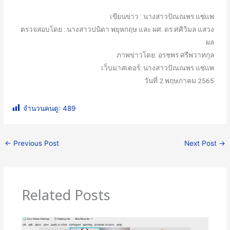
เขียนข่าว : นางสาวปัณณพร แซ่แพ
ตรวจสอบโดย : นางสาวปนิดา พยุหกฤษ และ ผศ. ดร.ศศิวิมล แสวง
ผล
ภาพข่าวโดย: อรชพร ศรีพวาทกุล
เว็บมาสเตอร์: นางสาวปัณณพร แซ่แพ
วันที่ 2 พฤษภาคม 2565
จำนวนคนดู:
489
←
Previous Post
Next Post
→
Related Posts