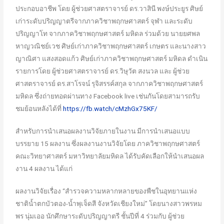
ประกอบอาชีพ โดย ผู้ช่วยศาสตราจารย์ ดร.วาสินี พงษ์ประยูร ศิษย์
เก่าระดับปริญญาตรีจากภาควิชาพฤกษศาสตร์ จุฬา และระดับ
ปริญญาโท จากภาควิชาพฤกษศาสตร์ มหิดล ร่วมด้วย นายยศพล
หาญวณิชย์เวช ศิษย์เก่าภาควิชาพฤกษศาสตร์ เกษตร และนางสาว
ญาณิศา แสงสอดแก้ว ศิษย์เก่าภาควิชาพฤกษศาสตร์ มหิดล ดำเนิน
รายการโดย ผู้ช่วยศาสตราจารย์ ดร.วิษุวัต สงนวล และ ผู้ช่วย
ศาสตราจารย์ ดร.สาโรจน์ รุจิสรรค์สกุล จากภาควิชาพฤกษศาสตร์
มหิดล ซึ่งถ่ายทอดผ่านทาง Facebook live เช่นกันโดยสามารถรับ
ชมย้อนหลังได้ที่
https://fb.watch/cMzhGx75KF/
สำหรับการนำเสนอผลงานวิจัยภายในงาน มีการนำเสนอแบบ
บรรยาย 15 ผลงาน ซึ่งผลงานงานวิจัยโดย ภาควิชาพฤกษศาสตร์
คณะวิทยาศาสตร์ มหาวิทยาลัยมหิดล ได้รับคัดเลือกให้นำเสนอผล
งาน 4 ผลงาน ได้แก่
ผลงานวิจัยเรื่อง “สำรวจความหลากหลายของพืชในอุทยานแห่ง
ชาติน้ำตกบัวตอง-น้ำพุเจ็ดสี จังหวัดเชียงใหม่” โดยนางสาวพรหม
พร นุ่มเออ นักศึกษาระดับปริญญาตรี ชั้นปีที่ 4 ร่วมกับ ผู้ช่วย