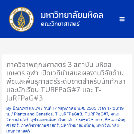
Skip
ภ
to
า
content
พ
กิ
จ
ก
ร
ร
ภาควิชาพฤกษศาสตร์ 3 สถาบัน มหิดล
ม
เกษตร จุฬา เปิดเวทีนำเสนอผลงานวิจัยด้าน
พืชและพันธุศาสตร์ระดับชาติสำหรับนักศึกษา
และนักเรียน TURFPaG#7 และ T-
JuRFPaG#3
By
ปัณณพร แซ่แพ
/
วันที่ 17 พฤษภาคม พ.ศ. 2565 เวลา 17:06:19
น.
/
Plants and Genetics
,
T-JuRFPaG#3
,
TURFPaG#7
,
คณะ
วิทยาศาสตร์
,
จุฬาลงกรณ์มหาวิทยาลัย
,
ประชุมวิชาการ
,
พืชและพันธุ
ศาสตร์
,
ภาควิชาพฤกษศาสตร์
,
มหาวิทยาลัยมหิดล
,
มหาวิทยาลัย
เกษตรศาสตร์