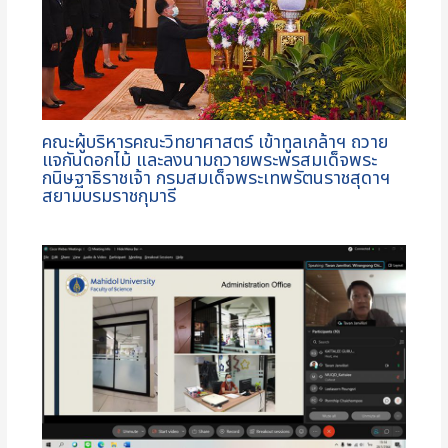
คณะผู้บริหารคณะวิทยาศาสตร์ เข้าทูลเกล้าฯ ถวาย
แจกันดอกไม้ และลงนามถวายพระพรสมเด็จพระ
กนิษฐาธิราชเจ้า กรมสมเด็จพระเทพรัตนราชสุดาฯ
สยามบรมราชกุมารี