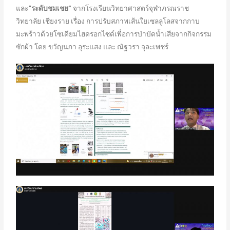
และ
“ระดับชมเชย”
จากโรงเรียนวิทยาศาสตร์จุฬาภรณราช
วิทยาลัย เชียงราย เรื่อง การปรับสภาพเส้นใยเซลลูโลสจากกาบ
มะพร้าวด้วยโซเดียมไฮดรอกไซด์เพื่อการบำบัดน้ำเสียจากกิจกรรม
ซักผ้า โดย ขวัญนภา อุระแสง และ ณัฐวรา จุละเพชร์