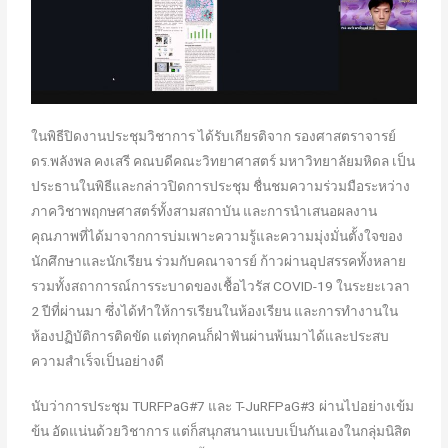
ในพิธีปิดงานประชุมวิชาการ ได้รับเกียรติจาก รองศาสตราจารย์
ดร.พลังพล คงเสรี คณบดีคณะวิทยาศาสตร์ มหาวิทยาลัยมหิดล เป็น
ประธานในพิธีและกล่าวปิดการประชุม ชื่นชมความร่วมมือระหว่าง
ภาควิชาพฤกษศาสตร์ทั้งสามสถาบัน และการนำเสนอผลงาน
คุณภาพที่ได้มาจากการบ่มเพาะความรู้และความมุ่งมั่นตั้งใจของ
นักศึกษาและนักเรียน ร่วมกับคณาจารย์ ก้าวผ่านอุปสรรคทั้งหลาย
รวมทั้งสถาการณ์การระบาดของเชื้อไวรัส COVID-19 ในระยะเวลา
2 ปีที่ผ่านมา ซึ่งได้ทำให้การเรียนในห้องเรียน และการทำงานใน
ห้องปฏิบัติการติดขัด แต่ทุกคนก็ฝ่าฟันผ่านพ้นมาได้และประสบ
ความสำเร็จเป็นอย่างดี
นับว่าการประชุม TURFPaG#7 และ T-JuRFPaG#3 ผ่านไปอย่างเข้ม
ข้น อัดแน่นด้วยวิชาการ แต่ก็สนุกสนานแบบเป็นกันเองในกลุ่มนิสิต