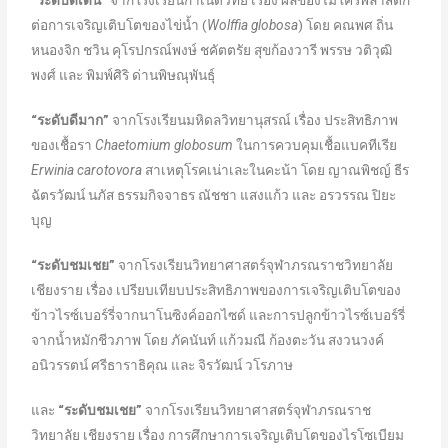
“ระดับดีเด่น”
จากโรงเรียนกำเนิดวิทย์ เรื่อง ผลของไมโครพลาสติก
ต่อการเจริญเติบโตของไข่น้ำ (
Wolffia globosa
) โดย คณพศ ถิ่น
หนองจิก ชวิน คุโรปกรณ์พงษ์ ชคัตตรัย สุขก้องวารี พรรษ วติวุฒิ
พงศ์ และ พิมพ์ศิริ ด่านพิษณุพันธุ์
“ระดับดีมาก”
จากโรงเรียนมหิดลวิทยานุสรณ์ เรื่อง ประสิทธิภาพ
ของเชื้อรา
Chaetomium globosum
ในการควบคุมเชื้อแบคทีเรีย
Erwinia carotovora
สาเหตุโรคเน่าเละในคะน้า โดย ญาณพิชญ์ ธีร
ฉัตรวัฒน์ นภัส ธรรมกิจจาธร ณัชชา แสงแก้ว และ อรวรรณ ปิยะ
บุญ
“ระดับชมเชย”
จากโรงเรียนวิทยาศาสตร์จุฬาภรณราชวิทยาลัย
เชียงราย เรื่อง เปรียบเทียบประสิทธิภาพของการเจริญเติบโตของ
ข้าวไรซ์เบอร์รี่จากนาโนซิงค์ออกไซด์ และการปลูกข้าวไรซ์เบอร์รี่
จากน้ำหมักชีวภาพ โดย ภัคนันท์ แก้วมณี ก้องตะวัน สงวนวงค์
อนิวรรตน์ ศรีธาราธิคุณ และ จิรวัฒน์ วโรภาษ
และ
“ระดับชมเชย”
จากโรงเรียนวิทยาศาสตร์จุฬาภรณราช
วิทยาลัย เชียงราย เรื่อง การศึกษาการเจริญเติบโตของไรโซเบียม