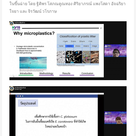
ในขึ้นฉ่าย โดย ฐิติพร โสภณคูณทอง ศิริยาภรณ์ แพงโสดา อัจฉริยา
ใจยา และ จิรวัฒน์ วโรภาษ