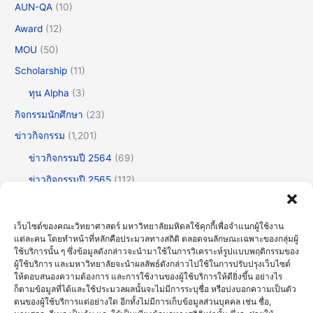
AUN-QA
(10)
Award
(12)
MOU
(50)
Scholarship
(11)
ทุน Alpha
(3)
กิจกรรมนักศึกษา
(23)
ข่าวกิจกรรม
(1,201)
ข่าวกิจกรรมปี 2564
(69)
ข่าวกิจกรรมปี 2565
(112)
ข่าวกิจกรรมปี 2566
(175)
ข่าวกิจกรรมปี 2567
(252)
เว็บไซต์ของคณะวิทยาศาสตร์ มหาวิทยาลัยมหิดลใช้คุกกี้เพื่อจำแนกผู้ใช้งาน
แต่ละคน โดยทำหน้าที่หลักคือประมวลทางสถิติ ตลอดจนลักษณะเฉพาะของกลุ่มผู้
ข่าวกิจกรรมปี 2568
(355)
ใช้บริการนั้น ๆ ซึ่งข้อมูลดังกล่าวจะนำมาใช้ในการวิเคราะห์รูปแบบพฤติกรรมของ
ผู้ใช้บริการ และมหาวิทยาลัยจะนำผลลัพธ์ดังกล่าวไปใช้ในการปรับปรุงเว็บไซต์
ข่าวกิจกรรมปี 2569
(191)
ให้ตอบสนองความต้องการ และการใช้งานของผู้ใช้บริการให้ดียิ่งขึ้น อย่างไร
ข่าวทั่วไป
(716)
ก็ตามข้อมูลที่ได้และใช้ประมวลผลนั้นจะไม่มีการระบุชื่อ หรือบ่งบอกความเป็นตัว
ตนของผู้ใช้บริการแต่อย่างใด อีกทั้งไม่มีการเก็บข้อมูลส่วนบุคคล เช่น ชื่อ,
ข่าวธรรมาภิบาลและความโปร่งใส (OIT)
(30)