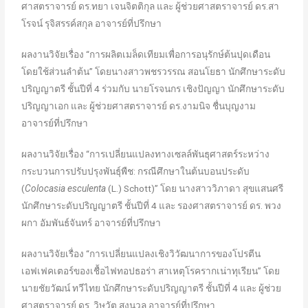
ศาสตราจารย์ ดร.ทยา เจนจิตติกุล และ ผู้ช่วยศาสตราจารย์ ดร.สา
โรจน์ รุจิสรรค์สกุล อาจารย์ที่ปรึกษา
ผลงานวิจัยเรื่อง “การผลิตเมล็ดเทียมเพื่อการอนุรักษ์ต้นปุดเดือน
โดยใช้ส่วนลำต้น” โดยนางสาวพชรวรรณ สอนโยธา นักศึกษาระดับ
ปริญญาตรี ชั้นปีที่ 4 ร่วมกับ นายโรจนกร เชิงปัญญา นักศึกษาระดับ
ปริญญาเอก และ ผู้ช่วยศาสตราจารย์ ดร.งามนิจ ชื่นบุญงาม
อาจารย์ที่ปรึกษา
ผลงานวิจัยเรื่อง “การเปลี่ยนแปลงทางเซลล์พันธุศาสตร์ระหว่าง
กระบวนการปรับปรุงพันธุ์พืช: กรณีศึกษาในต้นบอนประดับ
(
Colocasia esculenta
(L.) Schott)” โดย นางสาววิภาดา สุขแสนศรี
นักศึกษาระดับปริญญาตรี ชั้นปีที่ 4 และ รองศาสตราจารย์ ดร. พวง
ผกา อัมพันธ์จันทร์ อาจารย์ที่ปรึกษา
ผลงานวิจัยเรื่อง “การเปลี่ยนแปลงเชิงวิวัฒนาการของโปรตีน
เอฟเฟคเตอร์ของเชื้อไฟทอปธอร่า สาเหตุโรครากเน่าทุเรียน” โดย
นายชัยวัฒน์ ทวีไทย นักศึกษาระดับปริญญาตรี ชั้นปีที่ 4 และ ผู้ช่วย
ศาสตราจารย์ ดร. วิษุวัต สงนวล อาจารย์ที่ปรึกษา