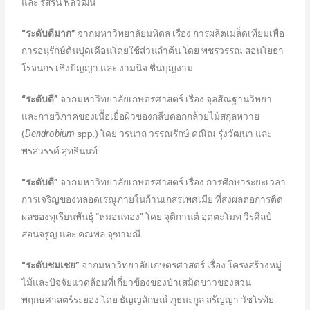
และ รสริน พลวัฒน์
“ระดับดีมาก”
จากมหาวิทยาลัยมหิดล เรื่อง การผลิตเมล็ดเทียมเพื่อ
การอนุรักษ์ต้นปุดเดือนโดยใช้ส่วนลำต้น โดย พชรวรรณ สอนโยธา
โรจนกร เชิงปัญญา และ งามนิจ ชื่นบุญงาม
“ระดับดี”
จากมหาวิทยาลัยเกษตรศาสตร์ เรื่อง จุลสัณฐานวิทยา
และกายวิภาคของเนื้อเยื่อผิวของกลีบดอกกล้วยไม้สกุลหวาย
(
Dendrobium
spp.) โดย วรนาถ วรรณรักษ์ คณิณ รุ่งวัฒนา และ
พรสวรรค์ สุทธินนท์
“ระดับดี”
จากมหาวิทยาลัยเกษตรศาสตร์ เรื่อง การศึกษาระยะเวลา
การเจริญของหลอดเรณูภายในก้านเกสรเพศเมีย ที่ส่งผลต่อการติด
ผลของทุเรียนพันธุ์ “หมอนทอง” โดย จุติกานต์ อุตตะโมท วีรศิลป์
สอนจรูญ และ คณพล จุฑามณี
“ระดับชมเชย”
จากมหาวิทยาลัยเกษตรศาสตร์ เรื่อง โครงสร้างหมู่
ไม้และปัจจัยแวดล้อมที่เกี่ยวข้องของป่าเสม็ดขาวของสวน
พฤกษศาสตร์ระยอง โดย ธัญญลักษณ์ ภูธนะกูล สรัญญา วัชโรทัย