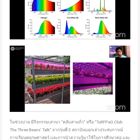
ในช่วงบ่าย มีกิจกรรมเสวนา “คลับสามถั่ว” หรือ “TuRFPaG Club:
The Three Beans’ Talk” จากรุ่นพี่ 3 สถาบันบอกเล่าประสบการณ์
การเรียนพฤกษศาสตร์ และการนำความรู้มาใช้ในการศึกษาต่อ และ