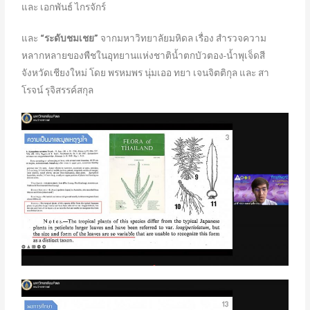
และ เอกพันธ์ ไกรจักร์
และ
“ระดับชมเชย”
จากมหาวิทยาลัยมหิดล เรื่อง สำรวจความ
หลากหลายของพืชในอุทยานแห่งชาติน้ำตกบัวตอง-น้ำพุเจ็ดสี
จังหวัดเชียงใหม่ โดย พรหมพร นุ่มเออ ทยา เจนจิตติกุล และ สา
โรจน์ รุจิสรรค์สกุล