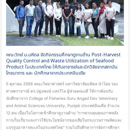
ศึกษา
ดู
งาน
ด้าน
Post-
Harvest
Quality
คณะวิทย์ ม.มหิดล จัดกิจกรรมศึกษาดูงานด้าน Post-Harvest
Control
Quality Control and Waste Utilization of Seafood
and
Product ในประเทศไทย ให้กับอาจารย์และนักวิจัยจากสถาบัน
โภชนาการ และ นักศึกษาจากประเทศอินเดีย
Waste
Utilization
5 ตุลาคม 2566 คณะวิทยาศาสตร์ มหาวิทยาลัยมหิดล นำโดย รอง
of
ศาสตราจารย์ ดร.ปฐมพงษ์ แสงวิไล ผู้ช่วยคณบดี ให้การต้อนรับ
Seafood
นักศึกษาจาก College of Fisheries Guru Angad Dev Veterinary
Product
and Animal Sciences University, Punjab ประเทศอินเดีย จำนวน
ใน
12 คน เนื่องในโอกาสเข้าศึกษาดูงานด้าน “การควบคุมคุณภาพหลัง
ประเทศไทย
การเก็บเกี่ยวและการใช้ประโยชน์จากของเสียในกระบวนการผลิตและ
ให้
แปรรูปอาหารทะเลในประเทศไทย” รวมไปถึงศึกษาการจัดการศึกษา