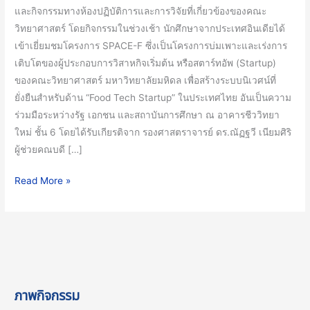
กับ
และกิจกรรมทางห้องปฏิบัติการและการวิจัยที่เกี่ยวข้องของคณะ
อาจารย์
วิทยาศาสตร์ โดยกิจกรรมในช่วงเช้า นักศึกษาจากประเทศอินเดียได้
และ
เข้าเยี่ยมชมโครงการ SPACE-F ซึ่งเป็นโครงการบ่มเพาะและเร่งการ
นัก
เติบโตของผู้ประกอบการวิสาหกิจเริ่มต้น หรือสตาร์ทอัพ (Startup)
วิจัย
ของคณะวิทยาศาสตร์ มหาวิทยาลัยมหิดล เพื่อสร้างระบบนิเวศน์ที่
จาก
ยั่งยืนสำหรับด้าน “Food Tech Startup” ในประเทศไทย อันเป็นความ
สถาบัน
ร่วมมือระหว่างรัฐ เอกชน และสถาบันการศึกษา ณ อาคารชีววิทยา
โภชนาการ
ใหม่ ชั้น 6 โดยได้รับเกียรติจาก รองศาสตราจารย์ ดร.ณัฏฐวี เนียมศิริ
และ
ผู้ช่วยคณบดี […]
นักศึกษา
จาก
Read More »
ประเทศ
อินเดีย
ภาพกิจกรรม