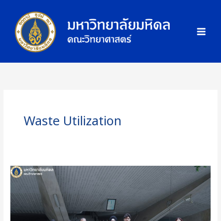
Skip
ภ
to
า
content
พ
กิ
จ
ก
ร
ร
ม
Waste Utilization
คณะ
วิทย์
ม.มหิดล
จัด
กิจกรรม