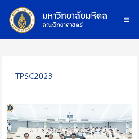
Skip
ภ
to
า
content
พ
กิ
จ
ก
ร
ร
ม
TPSC2023
คณะ
วิทย์
ม.มหิดล
เปิด
บ้าน