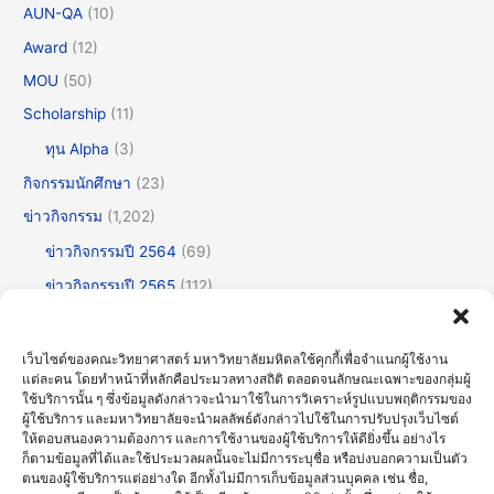
AUN-QA
(10)
Award
(12)
MOU
(50)
Scholarship
(11)
ทุน Alpha
(3)
กิจกรรมนักศึกษา
(23)
ข่าวกิจกรรม
(1,202)
ข่าวกิจกรรมปี 2564
(69)
ข่าวกิจกรรมปี 2565
(112)
ข่าวกิจกรรมปี 2566
(175)
ข่าวกิจกรรมปี 2567
(252)
เว็บไซต์ของคณะวิทยาศาสตร์ มหาวิทยาลัยมหิดลใช้คุกกี้เพื่อจำแนกผู้ใช้งาน
แต่ละคน โดยทำหน้าที่หลักคือประมวลทางสถิติ ตลอดจนลักษณะเฉพาะของกลุ่มผู้
ข่าวกิจกรรมปี 2568
(355)
ใช้บริการนั้น ๆ ซึ่งข้อมูลดังกล่าวจะนำมาใช้ในการวิเคราะห์รูปแบบพฤติกรรมของ
ผู้ใช้บริการ และมหาวิทยาลัยจะนำผลลัพธ์ดังกล่าวไปใช้ในการปรับปรุงเว็บไซต์
ข่าวกิจกรรมปี 2569
(192)
ให้ตอบสนองความต้องการ และการใช้งานของผู้ใช้บริการให้ดียิ่งขึ้น อย่างไร
ข่าวทั่วไป
(717)
ก็ตามข้อมูลที่ได้และใช้ประมวลผลนั้นจะไม่มีการระบุชื่อ หรือบ่งบอกความเป็นตัว
ตนของผู้ใช้บริการแต่อย่างใด อีกทั้งไม่มีการเก็บข้อมูลส่วนบุคคล เช่น ชื่อ,
ข่าวธรรมาภิบาลและความโปร่งใส (OIT)
(30)