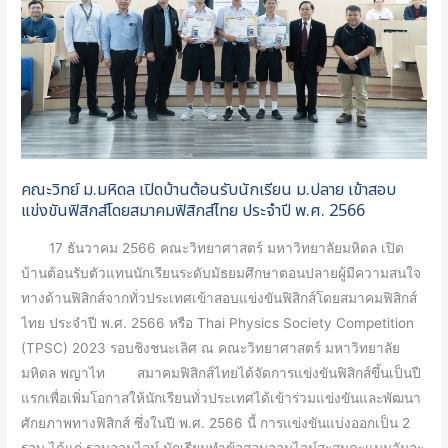
ต้อนรับ
นักเรียน
ม.ปลาย
เข้า
สอบ
แข่งขัน
ฟิสิกส์
คณะวิทย์ ม.มหิดล เปิดบ้านต้อนรับนักเรียน ม.ปลาย เข้าสอบ
โดย
แข่งขันฟิสิกส์โดยสมาคมฟิสิกส์ไทย ประจำปี พ.ศ. 2566
สมาคม
17 ธันวาคม 2566 คณะวิทยาศาสตร์ มหาวิทยาลัยมหิดล เปิด
ฟิสิกส์
บ้านต้อนรับตัวแทนนักเรียนระดับมัธยมศึกษาตอนปลายผู้มีความสนใจ
ไทย
ทางด้านฟิสิกส์จากทั่วประเทศเข้าสอบแข่งขันฟิสิกส์โดยสมาคมฟิสิกส์
ประจำ
ไทย ประจำปี พ.ศ. 2566 หรือ Thai Physics Society Competition
ปี
(TPSC) 2023 รอบชิงชนะเลิศ ณ คณะวิทยาศาสตร์ มหาวิทยาลัย
พ.ศ.
มหิดล พญาไท สมาคมฟิสิกส์ไทยได้จัดการแข่งขันฟิสิกส์ขึ้นเป็นปี
2566
แรกเพื่อเพิ่มโอกาสให้นักเรียนทั่วประเทศได้เข้าร่วมแข่งขันและพัฒนา
ศักยภาพทางฟิสิกส์ ซึ่งในปี พ.ศ. 2566 นี้ การแข่งขันแบ่งออกเป็น 2
รอบ ได้แก่ รอบออนไลน์ นักเรียนทำข้อสอบออนไลน์สะสมคะแนนวันละ