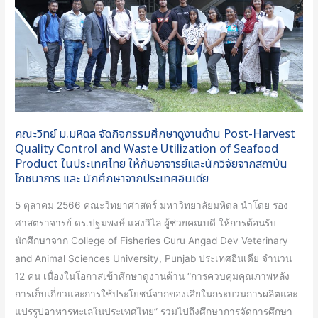
ศึกษา
ดู
งาน
ด้าน
Post-
Harvest
Quality
คณะวิทย์ ม.มหิดล จัดกิจกรรมศึกษาดูงานด้าน Post-Harvest
Control
Quality Control and Waste Utilization of Seafood
and
Product ในประเทศไทย ให้กับอาจารย์และนักวิจัยจากสถาบัน
โภชนาการ และ นักศึกษาจากประเทศอินเดีย
Waste
Utilization
5 ตุลาคม 2566 คณะวิทยาศาสตร์ มหาวิทยาลัยมหิดล นำโดย รอง
of
ศาสตราจารย์ ดร.ปฐมพงษ์ แสงวิไล ผู้ช่วยคณบดี ให้การต้อนรับ
Seafood
นักศึกษาจาก College of Fisheries Guru Angad Dev Veterinary
Product
and Animal Sciences University, Punjab ประเทศอินเดีย จำนวน
ใน
12 คน เนื่องในโอกาสเข้าศึกษาดูงานด้าน “การควบคุมคุณภาพหลัง
ประเทศไทย
การเก็บเกี่ยวและการใช้ประโยชน์จากของเสียในกระบวนการผลิตและ
ให้
แปรรูปอาหารทะเลในประเทศไทย” รวมไปถึงศึกษาการจัดการศึกษา