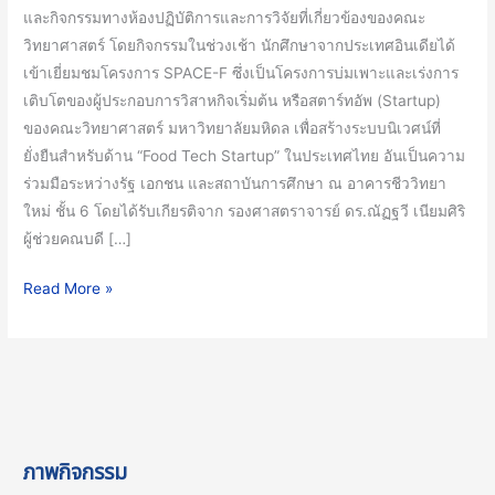
กับ
และกิจกรรมทางห้องปฏิบัติการและการวิจัยที่เกี่ยวข้องของคณะ
อาจารย์
วิทยาศาสตร์ โดยกิจกรรมในช่วงเช้า นักศึกษาจากประเทศอินเดียได้
และ
เข้าเยี่ยมชมโครงการ SPACE-F ซึ่งเป็นโครงการบ่มเพาะและเร่งการ
นัก
เติบโตของผู้ประกอบการวิสาหกิจเริ่มต้น หรือสตาร์ทอัพ (Startup)
วิจัย
ของคณะวิทยาศาสตร์ มหาวิทยาลัยมหิดล เพื่อสร้างระบบนิเวศน์ที่
จาก
ยั่งยืนสำหรับด้าน “Food Tech Startup” ในประเทศไทย อันเป็นความ
สถาบัน
ร่วมมือระหว่างรัฐ เอกชน และสถาบันการศึกษา ณ อาคารชีววิทยา
โภชนาการ
ใหม่ ชั้น 6 โดยได้รับเกียรติจาก รองศาสตราจารย์ ดร.ณัฏฐวี เนียมศิริ
และ
ผู้ช่วยคณบดี […]
นักศึกษา
จาก
Read More »
ประเทศ
อินเดีย
ภาพกิจกรรม