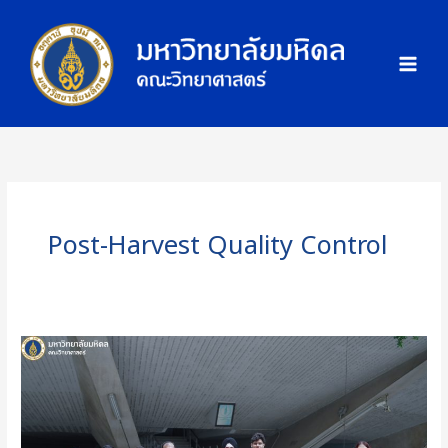
Skip
ภ
to
า
content
พ
กิ
จ
ก
ร
ร
ม
Post-Harvest Quality Control
คณะ
วิทย์
ม.มหิดล
จัด
กิจกรรม