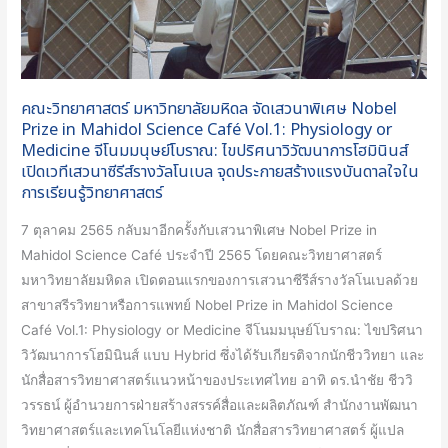
Prize
in
Mahidol
Science
คณะวิทยาศาสตร์ มหาวิทยาลัยมหิดล จัดเสวนาพิเศษ Nobel
Café
Prize in Mahidol Science Café Vol.1: Physiology or
Vol.1:
Medicine จีโนมมนุษย์โบราณ: ไขปริศนาวิวัฒนาการโฮมินินส์
เปิดเวทีเสวนาซีรีส์รางวัลโนเบล จุดประกายสร้างแรงบันดาลใจใน
Physiology
การเรียนรู้วิทยาศาสตร์
or
Medicine
7 ตุลาคม 2565 กลับมาอีกครั้งกับเสวนาพิเศษ Nobel Prize in
จี
Mahidol Science Café ประจำปี 2565 โดยคณะวิทยาศาสตร์
โน
มหาวิทยาลัยมหิดล เปิดตอนแรกของการเสวนาซีรีส์รางวัลโนเบลด้วย
ม
สาขาสรีรวิทยาหรือการแพทย์ Nobel Prize in Mahidol Science
มนุษย์
Café Vol.1: Physiology or Medicine จีโนมมนุษย์โบราณ: ไขปริศนา
โบราณ:
วิวัฒนาการโฮมินินส์ แบบ Hybrid ซึ่งได้รับเกียรติจากนักชีววิทยา และ
ไข
นักสื่อสารวิทยาศาสตร์แนวหน้าของประเทศไทย อาทิ ดร.นําชัย ชีววิ
ปริศนา
วรรธน์ ผู้อำนวยการฝ่ายสร้างสรรค์สื่อและผลิตภัณฑ์ สำนักงานพัฒนา
วิวัฒนาการ
วิทยาศาสตร์และเทคโนโลยีแห่งชาติ นักสื่อสารวิทยาศาสตร์ ผู้แปล
โฮ