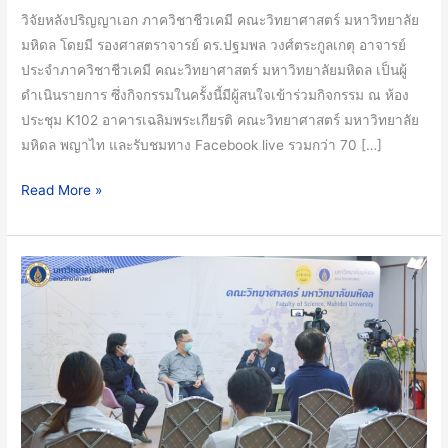
ใหม่
วิจัยหลังปริญญาเอก ภาควิชาชีวเคมี คณะวิทยาศาสตร์ มหาวิทยาลัย
ใน
มหิดล โดยมี รองศาสตราจารย์ ดร.ปฐมพล วงศ์ตระกูลเกตุ อาจารย์
การ
ประจำภาควิชาชีวเคมี คณะวิทยาศาสตร์ มหาวิทยาลัยมหิดล เป็นผู้
ป้องกัน
ดำเนินรายการ ซึ่งกิจกรรมในครั้งนี้มีผู้สนใจเข้าร่วมกิจกรรม ณ ห้อง
และ
ประชุม K102 อาคารเฉลิมพระเกียรติ คณะวิทยาศาสตร์ มหาวิทยาลัย
รักษา
มหิดล พญาไท และรับชมทาง Facebook live รวมกว่า 70 […]
โรค’
Read More »
คณะ
วิทยาศาสตร์
มหาวิทยาลัย
มหิดล
จัด
เสวนา
พิเศษ
Nobel