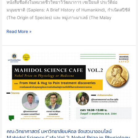
หนังสือชื่อดังในหมวดชีววิทยาวิวัฒนาการ เซเปียนส์ ประวัติย่อ
มิ
มนุษยชาติ (Sapiens: A Brief History of Humankind), กำเนิดสปีชีส์
นินส์
(The Origin of Species) และ หมู่เกาะมาเลย์ (The Malay
เปิด
เวที
Read More »
เสวนา
ซี
รีส์
คณะ
รางวัล
วิทยาศาสตร์
โน
มหาวิทยาลัย
เบล
มหิดล
จุด
จัด
ประกาย
เสวนา
สร้าง
ออนไลน์
แรง
Mahidol
บันดาล
Science
ใจ
Cafe
ใน
คณะวิทยาศาสตร์ มหาวิทยาลัยมหิดล จัดเสวนาออนไลน์
Vol.2:
การ