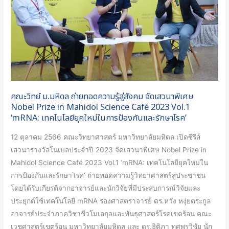
รู้
สู่
สังคม
จัด
เสวนา
พิเศษ
Nobel
คณะวิทย์ ม.มหิดล ถ่ายทอดความรู้สู่สังคม จัดเสวนาพิเศษ
Prize
Nobel Prize in Mahidol Science Café 2023 Vol.1
in
‘mRNA: เทคโนโลยียุคใหม่ในการป้องกันและรักษาโรค’
Mahidol
12 ตุลาคม 2566 คณะวิทยาศาสตร์ มหาวิทยาลัยมหิดล เปิดซีรีส์
Science
เสวนารางวัลโนเบลประจำปี 2023 จัดเสวนาพิเศษ Nobel Prize in
Café
Mahidol Science Café 2023 Vol.1 ‘mRNA: เทคโนโลยียุคใหม่ใน
2023
การป้องกันและรักษาโรค’ ถ่ายทอดความรู้วิทยาศาสตร์สู่ประชาชน
Vol.1
โดยได้รับเกียรติจากอาจารย์และนักวิจัยที่มีประสบการณ์วิจัยและ
‘mRNA:
ประยุกต์ใช้เทคโนโลยี mRNA รองศาสตราจารย์ ดร.หวัง หงุ่ยตระกูล
เทคโนโลยี
อาจารย์ประจำภาควิชาชีวโมเลกุลและพันธุศาสตร์โรคเขตร้อน คณะ
ยุค
เวชศาสตร์เขตร้อน มหาวิทยาลัยมหิดล และ ดร.ธิติภา ทศพรวิชัย นัก