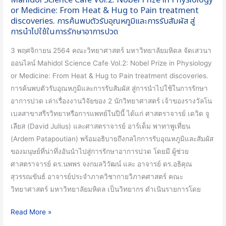
Mahidol Science Cafe Vol.2: Nobel Prize in Physiology
Nobel
or Medicine: From Heat & Hug to Pain treatment
เรียน
Prize
discoveries. การค้นพบตัวรับอุณหภูมิและการรับสัมผัส สู่
รู้
in
การนำไปใช้ในการรักษาอาการปวด
วิทยาศาสตร์
Physiology
3 พฤศจิกายน 2564 คณะวิทยาศาสตร์ มหาวิทยาลัยมหิดล จัดเสวนา
or
ออนไลน์ Mahidol Science Cafe Vol.2: Nobel Prize in Physiology
Medicine:
or Medicine: From Heat & Hug to Pain treatment discoveries.
From
การค้นพบตัวรับอุณหภูมิและการรับสัมผัส สู่การนำไปใช้ในการรักษา
Heat
อาการปวด เล่าเรื่องงานวิจัยของ 2 นักวิทยาศาสตร์ เจ้าของรางวัลโน
&
เบลสาขาสรีรวิทยาหรือการแพทย์ในปีนี้ ได้แก่ ศาสตราจารย์ เดวิด จู
Hug
เลียส (David Julius) และศาสตราจารย์ อาร์เด็ม พาทาพูเที่ยน
to
(Ardem Patapoutian) พร้อมอธิบายถึงกลไกการรับอุณหภูมิและสัมผัส
Pain
ของมนุษย์ที่น่าทึ่งอันนำไปสู่การรักษาอาการปวด โดยมี ผู้ช่วย
treatment
ศาสตราจารย์ ดร.นพพร จงกมลวิวัฒน์ และ อาจารย์ ดร.อธิคุณ
discoveries.
สุวรรณขันธ์ อาจารย์ประจำภาควิชากายวิภาคศาสตร์ คณะ
การ
วิทยาศาสตร์ มหาวิทยาลัยมหิดล เป็นวิทยากร ดำเนินรายการโดย
ค้น
พบ
Read More »
ตัว