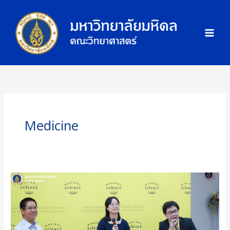
Skip
ภ
to
า
content
พ
กิ
จ
ก
ร
ร
ม
Medicine
คณะ
วิทย์
ม.มหิดล
ถ่ายทอด
ความ