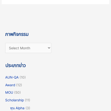
รับ
อุณหภูมิ
และ
การ
รับ
ภาพกิจกรรม
สัมผัส
สู่
การนำ
ไป
ใช้
ใน
ประเภทข่าว
การ
รักษา
AUN-QA
(10)
อาการ
Award
(12)
ปวด
MOU
(50)
Scholarship
(11)
ทุน Alpha
(3)