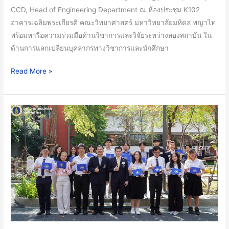
ทาง
CCD, Head of Engineering Department ณ ห้องประชุม K102
ด้าน
อาคารเฉลิมพระเกียรติ คณะวิทยาศาสตร์ มหาวิทยาลัยมหิดล พญาไท
วิชาการ
พร้อมหารือความร่วมมือด้านวิชาการและวิจัยระหว่างสองสถาบัน ใน
และ
ด้านการแลกเปลี่ยนบุคลากรทางวิชาการและนักศึกษา
วิจัย
ระหว่าง
Read More »
สอง
สถาบัน
นักศึกษา
บัณฑิต
และ
มหา
บัณฑิต
คณะ
วิทย์
ม.มหิดล
เข้า
รับ