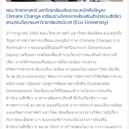
โครงการ
คณะวิทยาศาสตร์ มหาวิทยาลัยมหิดล ตระหนักถึงปัญหา
ส่ง
Climate Change เตรียมร่วมโครงการส่งเสริมสำนักงานสีเขียว
เสริม
สานต่อนโยบายมหาวิทยาลัยเชิงนิเวศ (Eco-University)
สำนักงาน
21 กรกฎาคม 2565 คณะวิทยาศาสตร์ มหาวิทยาลัยมหิดล ตระหนักถึง
สี
ปัญหาจากสภาพการเปลี่ยนแปลงภูมิอากาศ (Climate Change) จาก
เขียว
กิจกรรมต่าง ๆ ของมนุษย์ที่ปล่อยก๊าซเรือนกระจก (Greenhouse
สาน
Gases) เตรียมความพร้อมเพื่อเข้าร่วมโครงการส่งเสริมสำนักงานสี
ต่อ
เขียว ภายใต้กรมส่งเสริมคุณภาพสิ่งแวดล้อม กระทรวง
นโยบาย
ทรัพยากรธรรมชาติและสิ่งแวดล้อม สานต่อนโยบายมหาวิทยาลัยเชิง
มหาวิทยาลัย
นิเวศ (Eco-University) พัฒนาการบริหารจัดการการใช้ทรัพยากรและ
เชิง
พลังงานอย่างรู้คุณค่า มุ่งสู่การพัฒนาอย่างยั่งยืน (Sustainable
นิเวศ
Development) โดยจัดอบรมให้กับคณะทำงานโครงการส่งเสริม
(Eco-
สำนักงานสีเขียว อาคารเฉลิมพระเกียรติ ซึ่งรับเกียรติจาก รอง
University)
ศาสตราจารย์ ดร.สยาม อรุณศรีมรกต อาจารย์ประจำคณะสิ่งแวดล้อม
และทรัพยากรศาสตร์ มหาวิทยาลัยมหิดล มาบรรยายให้ความรู้เกี่ยว
กับรายละเอียดต่าง ๆ ของเกณฑ์การประเมินโครงการส่งเสริม
สำนักงานสีเขียว 6 หมวด ได้แก่ การกำหนดนโยบาย การวางแผนการ