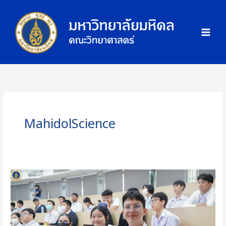
Skip
ภ
to
า
content
พ
กิ
จ
ก
ร
ร
ม
MahidolScience
คณะ
วิทย์
ม.มหิดล
เปิด
บ้าน