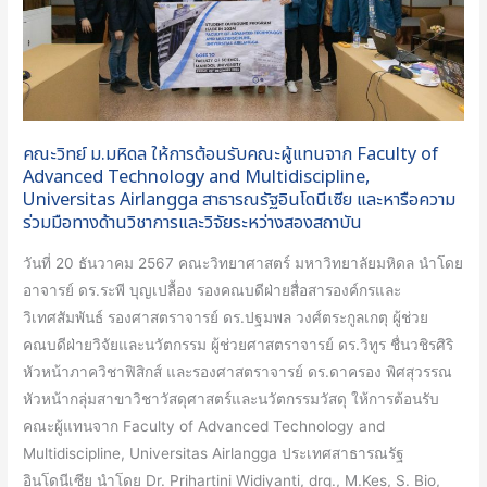
ผู้
แทน
จาก
Faculty
of
Advanced
คณะวิทย์ ม.มหิดล ให้การต้อนรับคณะผู้แทนจาก Faculty of
Technology
Advanced Technology and Multidiscipline,
and
Universitas Airlangga สาธารณรัฐอินโดนีเซีย และหารือความ
ร่วมมือทางด้านวิชาการและวิจัยระหว่างสองสถาบัน
Multidiscipline,
Universitas
วันที่ 20 ธันวาคม 2567 คณะวิทยาศาสตร์ มหาวิทยาลัยมหิดล นำโดย
Airlangga
อาจารย์ ดร.ระพี บุญเปลื้อง รองคณบดีฝ่ายสื่อสารองค์กรและ
สาธารณรัฐ
วิเทศสัมพันธ์ รองศาสตราจารย์ ดร.ปฐมพล วงศ์ตระกูลเกตุ ผู้ช่วย
อินโดนีเซีย
คณบดีฝ่ายวิจัยและนวัตกรรม ผู้ช่วยศาสตราจารย์ ดร.วิทูร ชื่นวชิรศิริ
และ
หัวหน้าภาควิชาฟิสิกส์ และรองศาสตราจารย์ ดร.ดาครอง พิศสุวรรณ
หารือ
หัวหน้ากลุ่มสาขาวิชาวัสดุศาสตร์และนวัตกรรมวัสดุ ให้การต้อนรับ
ความ
คณะผู้แทนจาก Faculty of Advanced Technology and
ร่วม
Multidiscipline, Universitas Airlangga ประเทศสาธารณรัฐ
มือ
อินโดนีเซีย นำโดย Dr. Prihartini Widiyanti, drg., M.Kes, S. Bio,