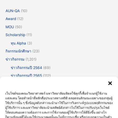
AUN-QA
(10)
Award
(12)
MOU
(50)
Scholarship
(11)
ทุน Alpha
(3)
กิจกรรมนักศึกษา
(23)
ข่าวกิจกรรม
(1,201)
ข่าวกิจกรรมปี 2564
(69)
ข่าวกิจกรรมปี 2565
(112)
ข่าวกิจกรรมปี 2566
(175)
ข่าวกิจกรรมปี 2567
(252)
เว็บไซต์ของคณะวิทยาศาสตร์ มหาวิทยาลัยมหิดลใช้คุกกี้เพื่อจำแนกผู้ใช้งาน
แต่ละคน โดยทำหน้าที่หลักคือประมวลทางสถิติ ตลอดจนลักษณะเฉพาะของกลุ่มผู้
ข่าวกิจกรรมปี 2568
(355)
ใช้บริการนั้น ๆ ซึ่งข้อมูลดังกล่าวจะนำมาใช้ในการวิเคราะห์รูปแบบพฤติกรรมของ
ข่าวกิจกรรมปี 2569
(191)
ผู้ใช้บริการ และมหาวิทยาลัยจะนำผลลัพธ์ดังกล่าวไปใช้ในการปรับปรุงเว็บไซต์
ให้ตอบสนองความต้องการ และการใช้งานของผู้ใช้บริการให้ดียิ่งขึ้น อย่างไร
ข่าวทั่วไป
(716)
ก็ตามข้อมูลที่ได้และใช้ประมวลผลนั้นจะไม่มีการระบุชื่อ หรือบ่งบอกความเป็นตัว