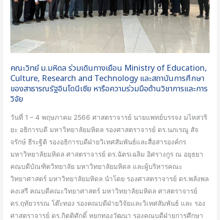
of
Education,
Culture,
Research
and
คณะวิทย์ ม.มหิดล ร่วมเดินทางเยือน Ministry of Education,
Technology
Culture, Research and Technology และสถาบันการศึกษา
และ
ของสาธารณรัฐอินโดนีเซีย หารือความร่วมมือด้านวิชาการและการ
สถาบัน
วิจัย
การ
วันที่ 1 – 4 พฤษภาคม 2566 ศาสตราจารย์ นายแพทย์บรรจง มไหสวริ
ศึกษา
ยะ อธิการบดี มหาวิทยาลัยมหิดล รองศาสตราจารย์ ดร.นภเรณู สัจ
ของ
จรักษ์ ธีระฐิติ รองอธิการบดีฝ่ายวิเทศสัมพันธ์และสื่อสารองค์กร
สาธารณรัฐ
มหาวิทยาลัยมหิดล ศาสตราจารย์ ดร.ฉัตรเฉลิม อิศรางกูร ณ อยุธยา
อินโดนีเซีย
คณบดีบัณฑิตวิทยาลัย มหาวิทยาลัยมหิดล และผู้บริหารคณะ
หารือ
วิทยาศาสตร์ มหาวิทยาลัยมหิดล นำโดย รองศาสตราจารย์ ดร.พลังพล
ความ
คงเสรี คณบดีคณะวิทยาศาสตร์ มหาวิทยาลัยมหิดล ศาสตราจารย์
ร่วม
ดร.ฤทัยวรรณ โต๊ะทอง รองคณบดีฝ่ายวิจัยและวิเทศสัมพันธ์ และ รอง
มือ
ศาสตราจารย์ ดร.กิตติศักดิ์ หยกทองวัฒนา รองคณบดีฝ่ายการศึกษา
ด้าน