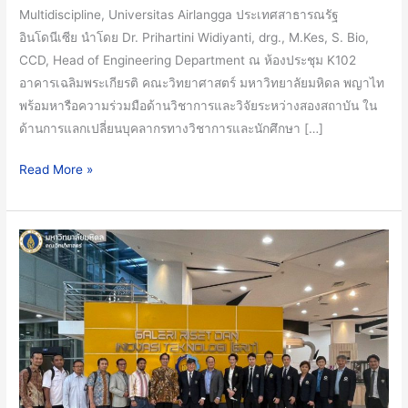
ร่วม
Multidiscipline, Universitas Airlangga ประเทศสาธารณรัฐ
มือ
อินโดนีเซีย นำโดย Dr. Prihartini Widiyanti, drg., M.Kes, S. Bio,
ทาง
CCD, Head of Engineering Department ณ ห้องประชุม K102
ด้าน
อาคารเฉลิมพระเกียรติ คณะวิทยาศาสตร์ มหาวิทยาลัยมหิดล พญาไท
วิชาการ
พร้อมหารือความร่วมมือด้านวิชาการและวิจัยระหว่างสองสถาบัน ใน
และ
ด้านการแลกเปลี่ยนบุคลากรทางวิชาการและนักศึกษา […]
วิจัย
ระหว่าง
Read More »
สอง
สถาบัน
คณะ
วิทย์
ม.มหิดล
ร่วม
เดิน
ทาง
เยือน
Ministry