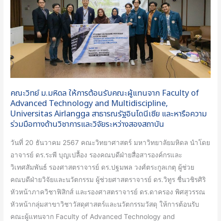
คณะ
ผู้
แทน
จาก
Faculty
of
Advanced
คณะวิทย์ ม.มหิดล ให้การต้อนรับคณะผู้แทนจาก Faculty of
Technology
Advanced Technology and Multidiscipline,
and
Universitas Airlangga สาธารณรัฐอินโดนีเซีย และหารือความ
ร่วมมือทางด้านวิชาการและวิจัยระหว่างสองสถาบัน
Multidiscipline,
Universitas
วันที่ 20 ธันวาคม 2567 คณะวิทยาศาสตร์ มหาวิทยาลัยมหิดล นำโดย
Airlangga
อาจารย์ ดร.ระพี บุญเปลื้อง รองคณบดีฝ่ายสื่อสารองค์กรและ
สาธารณรัฐ
วิเทศสัมพันธ์ รองศาสตราจารย์ ดร.ปฐมพล วงศ์ตระกูลเกตุ ผู้ช่วย
อินโดนีเซีย
คณบดีฝ่ายวิจัยและนวัตกรรม ผู้ช่วยศาสตราจารย์ ดร.วิทูร ชื่นวชิรศิริ
และ
หัวหน้าภาควิชาฟิสิกส์ และรองศาสตราจารย์ ดร.ดาครอง พิศสุวรรณ
หารือ
หัวหน้ากลุ่มสาขาวิชาวัสดุศาสตร์และนวัตกรรมวัสดุ ให้การต้อนรับ
ความ
คณะผู้แทนจาก Faculty of Advanced Technology and