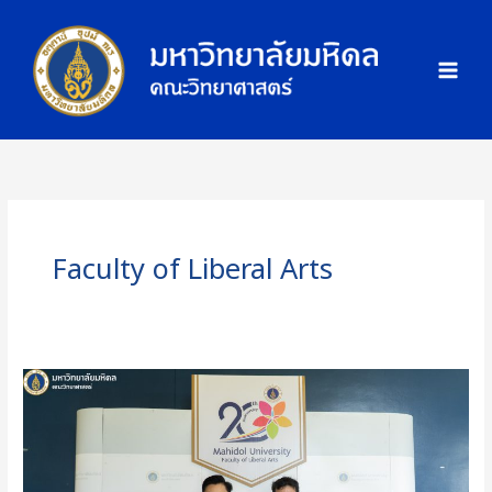
Skip
ภ
to
า
content
พ
กิ
จ
ก
ร
ร
ม
Faculty of Liberal Arts
คณะ
วิทย์
ม.มหิดล
ร่วม
งาน