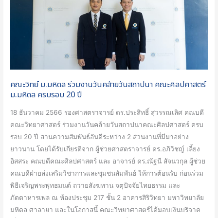
วัน
คล้าย
วัน
สถาปนา
คณะ
ศิลปศาสตร์
คณะวิทย์ ม.มหิดล ร่วมงานวันคล้ายวันสถาปนา คณะศิลปศาสตร์
ม.มหิดล
ม.มหิดล ครบรอบ 20 ปี
ครบ
รอบ
18 ธันวาคม 2566 รองศาสตราจารย์ ดร.ประสิทธิ์ สุวรรณเลิศ คณบดี
20
คณะวิทยาศาสตร์ ร่วมงานวันคล้ายวันสถาปนาคณะศิลปศาสตร์ ครบ
ปี
รอบ 20 ปี สานความสัมพันธ์อันดีระหว่าง 2 ส่วนงานที่มีมาอย่าง
ยาวนาน โดยได้รับเกียรติจาก ผู้ช่วยศาสตราจารย์ ดร.อภิวิชญ์ เลี้ยง
อิสสระ คณบดีคณะศิลปศาสตร์ และ อาจารย์ ดร.ณัฐนี สัจนวกุล ผู้ช่วย
คณบดีฝ่ายส่งเสริมวิชาการและชุมชนสัมพันธ์ ให้การต้อนรับ ก่อนร่วม
พิธีเจริญพระพุทธมนต์ ถวายสังฆทาน จตุปัจจัยไทยธรรม และ
ภัตตาหารเพล ณ ห้องประชุม 217 ชั้น 2 อาคารสิริวิทยา มหาวิทยาลัย
มหิดล ศาลายา และในโอกาสนี้ คณะวิทยาศาสตร์ได้มอบเงินบริจาค