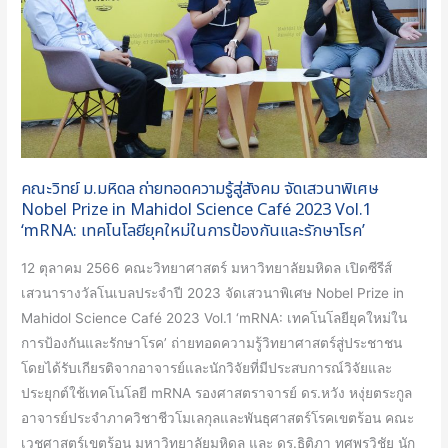
รู้
สู่
สังคม
จัด
เสวนา
พิเศษ
Nobel
คณะวิทย์ ม.มหิดล ถ่ายทอดความรู้สู่สังคม จัดเสวนาพิเศษ
Prize
Nobel Prize in Mahidol Science Café 2023 Vol.1
in
‘mRNA: เทคโนโลยียุคใหม่ในการป้องกันและรักษาโรค’
Mahidol
12 ตุลาคม 2566 คณะวิทยาศาสตร์ มหาวิทยาลัยมหิดล เปิดซีรีส์
Science
เสวนารางวัลโนเบลประจำปี 2023 จัดเสวนาพิเศษ Nobel Prize in
Café
Mahidol Science Café 2023 Vol.1 ‘mRNA: เทคโนโลยียุคใหม่ใน
2023
การป้องกันและรักษาโรค’ ถ่ายทอดความรู้วิทยาศาสตร์สู่ประชาชน
Vol.1
โดยได้รับเกียรติจากอาจารย์และนักวิจัยที่มีประสบการณ์วิจัยและ
‘mRNA:
ประยุกต์ใช้เทคโนโลยี mRNA รองศาสตราจารย์ ดร.หวัง หงุ่ยตระกูล
เทคโนโลยี
อาจารย์ประจำภาควิชาชีวโมเลกุลและพันธุศาสตร์โรคเขตร้อน คณะ
ยุค
เวชศาสตร์เขตร้อน มหาวิทยาลัยมหิดล และ ดร.ธิติภา ทศพรวิชัย นัก