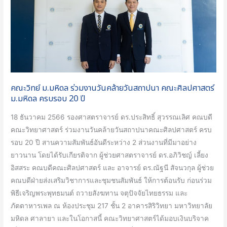
วัน
คล้าย
วัน
สถาปนา
คณะ
ศิลปศาสตร์
คณะวิทย์ ม.มหิดล ร่วมงานวันคล้ายวันสถาปนา คณะศิลปศาสตร์
ม.มหิดล
ม.มหิดล ครบรอบ 20 ปี
ครบ
รอบ
18 ธันวาคม 2566 รองศาสตราจารย์ ดร.ประสิทธิ์ สุวรรณเลิศ คณบดี
20
คณะวิทยาศาสตร์ ร่วมงานวันคล้ายวันสถาปนาคณะศิลปศาสตร์ ครบ
ปี
รอบ 20 ปี สานความสัมพันธ์อันดีระหว่าง 2 ส่วนงานที่มีมาอย่าง
ยาวนาน โดยได้รับเกียรติจาก ผู้ช่วยศาสตราจารย์ ดร.อภิวิชญ์ เลี้ยง
อิสสระ คณบดีคณะศิลปศาสตร์ และ อาจารย์ ดร.ณัฐนี สัจนวกุล ผู้ช่วย
คณบดีฝ่ายส่งเสริมวิชาการและชุมชนสัมพันธ์ ให้การต้อนรับ ก่อนร่วม
พิธีเจริญพระพุทธมนต์ ถวายสังฆทาน จตุปัจจัยไทยธรรม และ
ภัตตาหารเพล ณ ห้องประชุม 217 ชั้น 2 อาคารสิริวิทยา มหาวิทยาลัย
มหิดล ศาลายา และในโอกาสนี้ คณะวิทยาศาสตร์ได้มอบเงินบริจาค