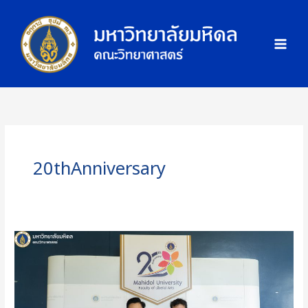
Skip
ภ
to
า
content
พ
กิ
จ
ก
ร
ร
ม
20thAnniversary
คณะ
วิทย์
ม.มหิดล
ร่วม
งาน