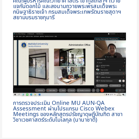
คณะผู้บริหารคณะวิทยาศาสตร์ เข้าทูลเกล้าฯ ถวาย
แจกันดอกไม้ และลงนามถวายพระพรสมเด็จพระ
กนิษฐาธิราชเจ้า กรมสมเด็จพระเทพรัตนราชสุดาฯ
สยามบรมราชกุมารี
การตรวจประเมิน Online MU AUN-QA
Assessment ผ่านโปรแกรม Cisco Webex
Meetings ของหลักสูตรปรัชญาดุษฎีบัณฑิต สาขา
วิชาเวชศาสตร์ระดับโมเลกุล (นานาชาติ)