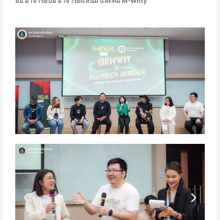
ยอ อาจารย์ปอ อาจารย์แหนม และทีม M-Witty