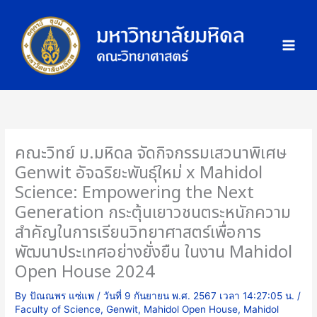
Skip
ภ
to
า
content
พ
กิ
จ
ก
ร
ร
คณะวิทย์ ม.มหิดล จัดกิจกรรมเสวนาพิเศษ
ม
Genwit อัจฉริยะพันธุ์ใหม่ x Mahidol
Science: Empowering the Next
Generation กระตุ้นเยาวชนตระหนักความ
สำคัญในการเรียนวิทยาศาสตร์เพื่อการ
พัฒนาประเทศอย่างยั่งยืน ในงาน Mahidol
Open House 2024
By
ปัณณพร แซ่แพ
/
วันที่ 9 กันยายน พ.ศ. 2567 เวลา 14:27:05 น.
/
Faculty of Science
,
Genwit
,
Mahidol Open House
,
Mahidol