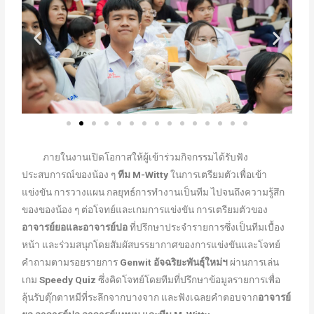
ภายในงานเปิดโอกาสให้ผู้เข้าร่วมกิจกรรมได้รับฟัง
ประสบการณ์ของน้อง ๆ
ทีม M-Witty
ในการเตรียมตัวเพื่อเข้า
แข่งขัน การวางแผน กลยุทธ์การทำงานเป็นทีม ไปจนถึงความรู้สึก
ของของน้อง ๆ ต่อโจทย์และเกมการแข่งขัน การเตรียมตัวของ
อาจารย์ยอและอาจารย์ปอ
ที่ปรึกษาประจำรายการซึ่งเป็นทีมเบื้อง
หน้า และร่วมสนุกโดยสัมผัสบรรยากาศของการแข่งขันและโจทย์
คำถามตามรอยรายการ
Genwit อัจฉริยะพันธุ์ใหม่ฯ
ผ่านการเล่น
เกม
Speedy Quiz
ซึ่งคิดโจทย์โดยทีมที่ปรึกษาข้อมูลรายการเพื่อ
ลุ้นรับตุ๊กตาหมีที่ระลึกจากบางจาก และฟังเฉลยคำตอบจาก
อาจารย์