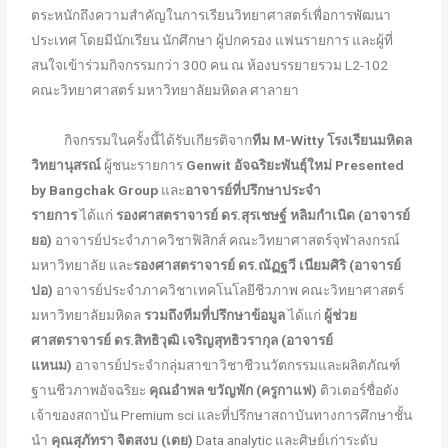
ตระหนักถึงความสำคัญในการเรียนวิทยาศาสตร์เพื่อการพัฒนา
ประเทศ โดยมีนักเรียน นักศึกษา ผู้ปกครอง แฟนรายการ และผู้ที่
สนใจเข้าร่วมกิจกรรมกว่า 300 คน ณ ห้องบรรยายรวม L2-102
คณะวิทยาศาสตร์ มหาวิทยาลัยมหิดล ศาลายา
กิจกรรมในครั้งนี้ได้รับเกียรติจาก
ทีม M-Witty โรงเรียนมหิดล
วิทยานุสรณ์
ผู้ชนะรายการ
Genwit อัจฉริยะพันธุ์ใหม่ Presented
by Bangchak Group
และ
อาจารย์ที่ปรึกษาประจำ
รายการ
ได้แก่
รองศาสตราจารย์ ดร.สุรเชษฐ์ หลิมกำเนิด (อาจารย์
ยอ)
อาจารย์ประจำภาควิชาฟิสิกส์ คณะวิทยาศาสตร์จุฬาลงกรณ์
มหาวิทยาลัย และ
รองศาสตราจารย์ ดร.ณัฏฐวี เนียมศิริ (อาจารย์
ปอ)
อาจารย์ประจำภาควิชาเทคโนโลยีชีวภาพ คณะวิทยาศาสตร์
มหาวิทยาลัยมหิดล
รวมถึงทีมที่ปรึกษาข้อมูล
ได้แก่
ผู้ช่วย
ศาสตราจารย์ ดร.สิทธิวุฒิ เจริญสุทธิวรากุล (อาจารย์
แหนม)
อาจารย์ประจำกลุ่มสาขาวิชาชีวนวัตกรรมและผลิตภัณฑ์
ฐานชีวภาพอัจฉริยะ
คุณอำพล ขวัญพัก (ครูกาแฟ)
ติวเตอร์ชื่อดัง
เจ้าของสถาบัน Premium sci และที่ปรึกษาสถาบันทางการศึกษาชั้น
นำ
คุณสุภัทรา จิตสงบ (เตย)
Data analytic และศิษย์เก่าระดับ