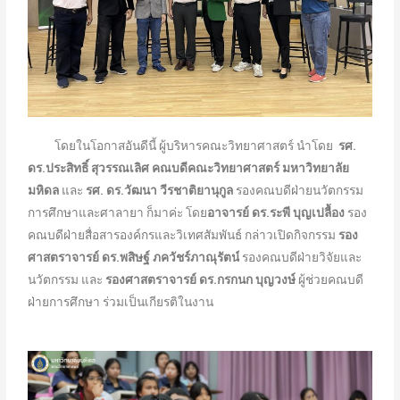
โดยในโอกาสอันดีนี้ ผู้บริหารคณะวิทยาศาสตร์ นำโดย
รศ.
ดร.ประสิทธิ์ สุวรรณเลิศ
คณบดีคณะวิทยาศาสตร์ มหาวิทยาลัย
มหิดล
และ
รศ. ดร.วัฒนา วีรชาติยานุกูล
รองคณบดีฝ่ายนวัตกรรม
การศึกษาและศาลายา
ก็มาค่ะ โดย
อาจารย์ ดร.ระพี บุญเปลื้อง
รอง
คณบดีฝ่ายสื่อสารองค์กรและวิเทศสัมพันธ์ กล่าวเปิดกิจกรรม
รอง
ศาสตราจารย์ ดร.พสิษฐ์ ภควัชร์ภาณุรัตน์
รองคณบดีฝ่ายวิจัยและ
นวัตกรรม และ
รองศาสตราจารย์ ดร.กรกนก บุญวงษ์
ผู้ช่วยคณบดี
ฝ่ายการศึกษา ร่วมเป็นเกียรติในงาน