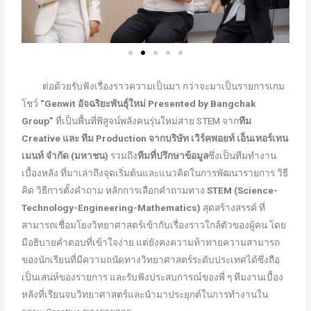
ต่อด้วยรับฟังเรื่องราวความเป็นมา กว่าจะมาเป็นรายการเกม
โชว์
“Genwit อัจฉริยะพันธุ์ใหม่ Presented by Bangchak
Group”
ที่เป็นพื้นที่พิสูจน์พลังคนรุ่นใหม่สาย STEM จาก
ทีม
Creative และ ทีม Production จากบริษัท เวิร์คพอยท์ เอ็นเทอร์เทน
เมนท์ จำกัด (มหาชน)
รวมถึง
ทีมที่ปรึกษาข้อมูล
ซึ่งเป็นทีมทำงาน
เบื้องหลัง ที่มาเล่าถึงจุดเริ่มต้นและแนวคิดในการพัฒนารายการ วิธี
คิด วิธีการตั้งคำถาม หลักการเลือกคำถามทาง
STEM (Science-
Technology-Engineering-Mathematics)
สุดสร้างสรรค์ ที่
สามารถเชื่อมโยงวิทยาศาสตร์เข้ากับเรื่องราวใกล้ตัวของผู้คน โดย
มีอธิบายคำตอบที่เข้าใจง่าย แต่ยังคงความท้าทายความสามารถ
ของนักเรียนที่มีความถนัดทางวิทยาศาสตร์ระดับประเทศได้ซึ่งถือ
เป็นเสน่ห์ของรายการ และรับฟังประสบการณ์ของพี่ ๆ ทีมงานเบื้อง
หลังที่เรียนจบวิทยาศาสตร์และนำมาประยุกต์ในการทำงานใน