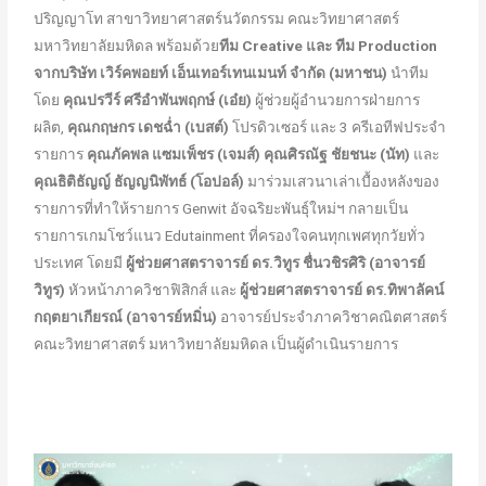
ปริญญาโท สาขาวิทยาศาสตร์นวัตกรรม คณะวิทยาศาสตร์
มหาวิทยาลัยมหิดล พร้อมด้วย
ทีม Creative และ ทีม Production
จากบริษัท เวิร์คพอยท์ เอ็นเทอร์เทนเมนท์ จำกัด (มหาชน)
นำทีม
โดย
คุณปรวีร์ ศรีอำพันพฤกษ์ (เอ๋ย)
ผู้ช่วยผู้อำนวยการฝ่ายการ
ผลิต,
คุณกฤษกร เดชฉ่ำ (เบสต์)
โปรดิวเซอร์ และ 3 ครีเอทีฟประจำ
รายการ
คุณภัคพล แซมเพ็ชร (เจมส์)
คุณศิรณัฐ ชัยชนะ (นัท)
และ
คุณธิติธัญญ์ ธัญญนิพัทธ์ (โอปอล์)
มาร่วมเสวนาเล่าเบื้องหลังของ
รายการที่ทำให้รายการ Genwit อัจฉริยะพันธุ์ใหม่ฯ กลายเป็น
รายการเกมโชว์แนว Edutainment ที่ครองใจคนทุกเพศทุกวัยทั่ว
ประเทศ โดยมี
ผู้ช่วยศาสตราจารย์ ดร.วิทูร ชื่นวชิรศิริ (อาจารย์
วิทูร)
หัวหน้าภาควิชาฟิสิกส์ และ
ผู้ช่วยศาสตราจารย์ ดร.ทิพาลัคน์
กฤตยาเกียรณ์ (อาจารย์หมิ่น)
อาจารย์ประจำภาควิชาคณิตศาสตร์
คณะวิทยาศาสตร์ มหาวิทยาลัยมหิดล เป็นผู้ดำเนินรายการ