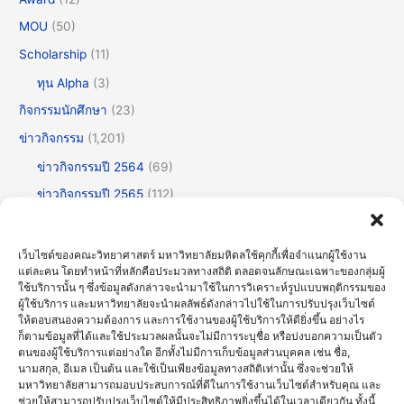
MOU
(50)
Scholarship
(11)
ทุน Alpha
(3)
กิจกรรมนักศึกษา
(23)
ข่าวกิจกรรม
(1,201)
ข่าวกิจกรรมปี 2564
(69)
ข่าวกิจกรรมปี 2565
(112)
ข่าวกิจกรรมปี 2566
(175)
ข่าวกิจกรรมปี 2567
(252)
เว็บไซต์ของคณะวิทยาศาสตร์ มหาวิทยาลัยมหิดลใช้คุกกี้เพื่อจำแนกผู้ใช้งาน
แต่ละคน โดยทำหน้าที่หลักคือประมวลทางสถิติ ตลอดจนลักษณะเฉพาะของกลุ่มผู้
ข่าวกิจกรรมปี 2568
(355)
ใช้บริการนั้น ๆ ซึ่งข้อมูลดังกล่าวจะนำมาใช้ในการวิเคราะห์รูปแบบพฤติกรรมของ
ข่าวกิจกรรมปี 2569
(191)
ผู้ใช้บริการ และมหาวิทยาลัยจะนำผลลัพธ์ดังกล่าวไปใช้ในการปรับปรุงเว็บไซต์
ให้ตอบสนองความต้องการ และการใช้งานของผู้ใช้บริการให้ดียิ่งขึ้น อย่างไร
ข่าวทั่วไป
(716)
ก็ตามข้อมูลที่ได้และใช้ประมวลผลนั้นจะไม่มีการระบุชื่อ หรือบ่งบอกความเป็นตัว
ตนของผู้ใช้บริการแต่อย่างใด อีกทั้งไม่มีการเก็บข้อมูลส่วนบุคคล เช่น ชื่อ,
ข่าวธรรมาภิบาลและความโปร่งใส (OIT)
(30)
นามสกุล, อีเมล เป็นต้น และใช้เป็นเพียงข้อมูลทางสถิติเท่านั้น ซึ่งจะช่วยให้
มหาวิทยาลัยสามารถมอบประสบการณ์ที่ดีในการใช้งานเว็บไซต์สำหรับคุณ และ
บรรยายพิเศษ
(123)
ช่วยให้สามารถปรับปรุงเว็บไซต์ให้มีประสิทธิภาพยิ่งขึ้นได้ในเวลาเดียวกัน ทั้งนี้