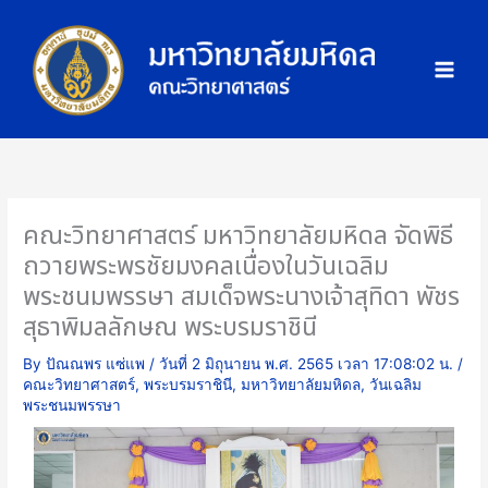
Skip
ภ
to
า
content
พ
กิ
จ
ก
ร
ร
คณะวิทยาศาสตร์ มหาวิทยาลัยมหิดล จัดพิธี
ม
ถวายพระพรชัยมงคลเนื่องในวันเฉลิม
พระชนมพรรษา สมเด็จพระนางเจ้าสุทิดา พัชร
สุธาพิมลลักษณ พระบรมราชินี
By
ปัณณพร แซ่แพ
/
วันที่ 2 มิถุนายน พ.ศ. 2565 เวลา 17:08:02 น.
/
คณะวิทยาศาสตร์
,
พระบรมราชินี
,
มหาวิทยาลัยมหิดล
,
วันเฉลิม
พระชนมพรรษา